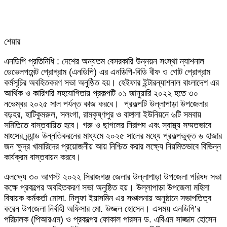
শেয়ার
Facebook
Twitter
LinkedIn
Skype
Messenger
Messenger
WhatsApp
Telegram
Share
প্রিন্ট
এনডিপি প্রতিনিধি : দেশের অন্যতম বেসরকারি উন্নয়ন সংস্থা ন্যাশনাল
via
ডেভেলপমেন্ট প্রোগ্রাম (এনডিপি) এর এনডিপি-বিডি বীফ ও গোট প্রোগ্রাম
Email
কর্মসূচির অবহিতকরণ সভা অনুষ্ঠিত হয়। হেইফার ইন্টারন্যাশনাল বাংলাদেশ এর
আর্থিক ও কারিগরি সহযোগিতায় প্রকল্পটি ০১ জানুয়ারি ২০২২ হতে ৩০
নভেম্বর ২০২৫ সাল পর্যন্ত কাজ করবে। প্রকল্পটি উল্লাপাড়া উপজেলার
বড়হর, হাটিকুমরুল, সলংগা, রামকৃষ্ণপুর ও বাঙ্গালা ইউনিয়নে ৬টি সমবায়
সমিতিতে বাস্তবায়িত হবে। গরু ও ছাগলের নিরাপদ এবং স্বাস্থ্য সম্মতভাবে
মাংসের ব্র্যান্ড উন্নতিকরনের মাধ্যমে ২০২৫ সালের মধ্যে প্রকল্পভুক্ত ৬ হাজার
জন ক্ষুদ্র খামারিদের প্রয়োজনীয় আয় নিশ্চিত করার লক্ষ্যে নিয়মিতভাবে বিভিন্ন
কার্যক্রম বাস্তবায়ন করবে।
এলক্ষ্যে ৩০ আগস্ট ২০২২ সিরাজগঞ্জ জেলার উল্লাপাড়া উপজেলা পরিষদ সভা
কক্ষে প্রকল্পের অবহিতকরণ সভা অনুষ্ঠিত হয়। উল্লাপাড়া উপজেলা মহিলা
বিষায়ক কর্মকর্তা মোসা. নিলুফা ইয়াসমিন এর সঞ্চালনায় অনুষ্ঠানে সভাপতিত্ব
করেন উপজেলা নির্বাহী অফিসার মো. উজ্জল হোসেন। এসময় এনডিপি’র
পরিচালক (পিআরএম) ও প্রকল্পের ফোকাল পারসন ড. এবিএম সাজ্জাদ হোসেন