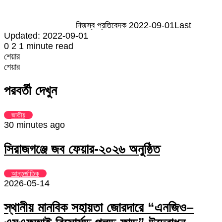
নিজস্ব প্রতিবেদক
2022-09-01
Last
Updated: 2022-09-01
0
2
1 minute read
শেয়ার
Facebook
Twitter
LinkedIn
Skype
Messenger
Messenger
WhatsApp
Telegram
Share
প্রিন্ট
শেয়ার
via
Facebook
Twitter
LinkedIn
Skype
Messenger
Messenger
WhatsApp
Telegram
Share
প্রিন্ট
Email
via
পরবর্তী দেখুন
Email
জাতীয়
30 minutes ago
সিরাজগঞ্জে জব ফেয়ার-২০২৬ অনুষ্ঠিত
আন্তর্জাতিক
2026-05-14
স্থানীয় মানবিক সহায়তা জোরদারে “এনজিও–