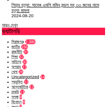
শিহাব হত্যা: সাবেক এমপি মমিন মন্ডল সহ ৩৩ জনের নামে
হত্যা মামলা
2024-08-20
আরও দেখুন
ক্যাটাগরি
সিরাজগঞ্জ
2,380
জাতীয়
150
রাজনীতি
37
শিক্ষা
37
সাহিত্য
33
অপরাধ
27
খেলা
26
Uncategorized
14
প্রযুক্তি
13
আন্তর্জাতিক
12
চাকরি
11
সলঙ্গা
9
বিনোদন
8
বগুড়া
2