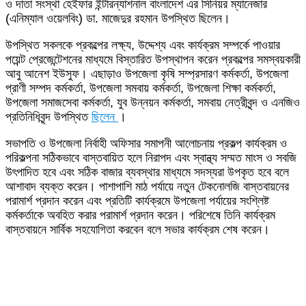
ও দাতা সংস্থা হেইফার ইন্টারন্যাশনাল বাংলাদেশ এর সিনিয়র ম্যানেজার
(এনিম্যাল ওয়েলবিং) ডা. মাজেদুর রহমান উপস্থিত ছিলেন।
উপস্থিত সকলকে প্রকল্পের লক্ষ্য, উদ্দেশ্য এবং কার্যক্রম সম্পর্কে পাওয়ার
পয়েন্ট প্রেজেন্টেশনের মাধ্যমে বিস্তারিত উপস্থাপন করেন প্রকল্পের সমস্বয়কারী
আবু আনেশ ইউসুফ। এছাড়াও উপজেলা কৃষি সম্প্রসারণ কর্মকর্তা, উপজেলা
প্রাণী সম্পদ কর্মকর্তা, উপজেলা সমবায় কর্মকর্তা, উপজেলা শিক্ষা কর্মকর্তা,
উপজেলা সমাজসেবা কর্মকর্তা, যুব উন্নয়ন কর্মকর্তা, সমবায় নেত্রীবৃন্দ ও এনজিও
প্রতিনিধিবৃন্দ উপস্থিত
ছিলেন
।
সভাপতি ও উপজেলা নির্বাহী অফিসার সমাপনী আলোচনায় প্রকল্প কার্যক্রম ও
পরিকল্পনা সঠিকভাবে বাস্তবায়িত হলে নিরাপদ এবং স্বান্থ্য সম্মত মাংস ও সবজি
উৎপাদিত হবে এবং সঠিক বাজার ব্যবস্থার মাধ্যমে সদস্যরা উপকৃত হবে বলে
আশাবাদ ব্যক্ত করেন। পাশাপাশি মাঠ পর্যায়ে নতুন টেকনোলজি বাস্তবায়নের
পরামার্শ প্রদান করেন এবং প্রতিটি কার্যক্রমে উপজেলা পর্যায়ের সংশ্লিষ্ট
কর্মকর্তাকে অবহিত করার পরামার্শ প্রদান করেন। পরিশেষে তিনি কার্যক্রম
বাস্তবায়নে সার্বিক সহযোগিতা করবেন বলে সভার কার্যক্রম শেষ করেন।
Send
an
email