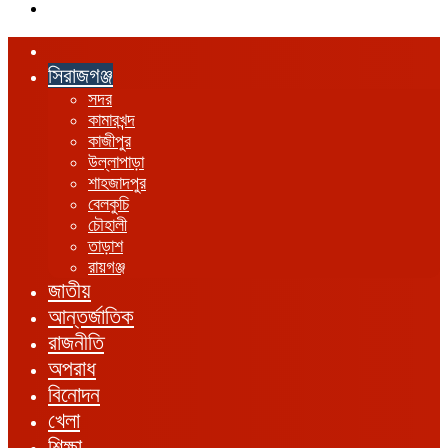
এখানে
খুঁজুন
হোম
সিরাজগঞ্জ
সদর
কামারখন্দ
কাজীপুর
উল্লাপাড়া
শাহজাদপুর
বেলকুচি
চৌহালী
তাড়াশ
রায়গঞ্জ
জাতীয়
আন্তর্জাতিক
রাজনীতি
অপরাধ
বিনোদন
খেলা
শিক্ষা