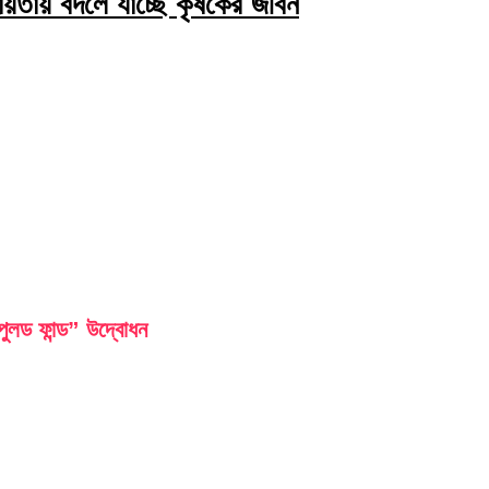
য়তায় বদলে যাচ্ছে কৃষকের জীবন
লড ফান্ড” উদ্বোধন