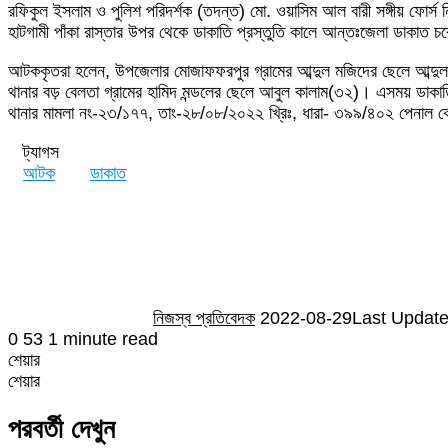
রফিকুল ইসলাম ও পুলিশ পরিদর্শক (তদন্ত) মো. ওয়াসিম আল বারী সঙ্গীয় ফোর্স ন
Email
হাটগামী পাঁকা রাস্তার উপর থেকে ডাকাতি প্রস্তুতি কালে আন্তঃজেলা ডাকাত চ
আটককৃতরা হলেন, উপজেলার মোজাফফরপুর গ্রামের আব্দুল মজিদের ছেলে আব্দুল 
থানার বড় বেলতা গ্রামের হামিদ মন্ডলের ছেলে আবুল কালাম(৩২)। এসময় ডাকাতি 
থানার মামলা নং-২৩/১৭৭, তাং-২৮/০৮/২০২২ খ্রিঃ, ধারা- ৩৯৯/৪০২ পেনাল ক
ট্যাগস
আটক
ডাকাত
Send
an
email
নিজস্ব প্রতিবেদক
2022-08-29
Last Update
0
53
1 minute read
শেয়ার
Facebook
Twitter
LinkedIn
Skype
Messenger
Messenger
WhatsApp
Telegram
Share
প্রিন্ট
শেয়ার
via
Facebook
Twitter
LinkedIn
Skype
Messenger
Messenger
WhatsApp
Telegram
Share
প্রিন্ট
Email
via
পরবর্তী দেখুন
Email