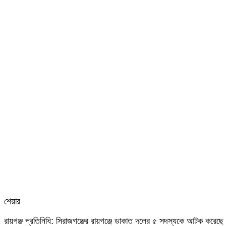
শেয়ার
Facebook
Twitter
LinkedIn
Skype
Messenger
Messenger
WhatsApp
Telegram
Share
প্রিন্ট
রায়গঞ্জ প্রতিনিধি: সিরাজগঞ্জের রায়গঞ্জে ডাকাত দলের ৫ সদস্যকে আটক করেছে র
via