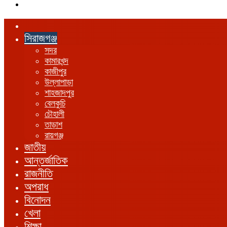
এখানে
খুঁজুন
হোম
সিরাজগঞ্জ
সদর
কামারখন্দ
কাজীপুর
উল্লাপাড়া
শাহজাদপুর
বেলকুচি
চৌহালী
তাড়াশ
রায়গঞ্জ
জাতীয়
আন্তর্জাতিক
রাজনীতি
অপরাধ
বিনোদন
খেলা
শিক্ষা