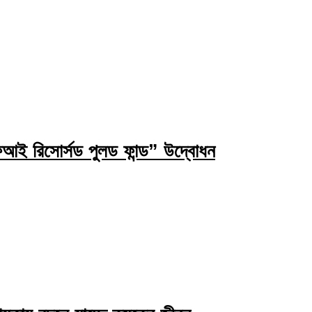
ই রিসোর্সড পুলড ফান্ড” উদ্বোধন