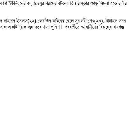
োনা ইউনিয়নের বল্লাভেঙ্গুর গ্রামের বটতলা তিন রাস্তার মোড় সিমলা হতে রানীর
ে সাইদুল ইসলাম(২২),রেজাউল করিমের ছেলে নুর নবী শেখ(২০), টাঙ্গাইল সদর
বং একটি ট্রাক জব্দ করে থানা পুলিশ। পরবর্তীতে আসামীদের বিরুদ্ধে রায়গঞ্জ