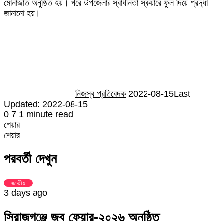
মোনাজাত অনুষ্ঠিত হয়। পরে উপজেলার স্বাধীনতা স্কয়ারে ফুল দিয়ে শ্রদ্ধা
জানানো হয়।
Send
an
email
নিজস্ব প্রতিবেদক
2022-08-15
Last
Updated: 2022-08-15
0
7
1 minute read
শেয়ার
Facebook
Twitter
LinkedIn
Skype
Messenger
Messenger
WhatsApp
Telegram
Share
প্রিন্ট
শেয়ার
via
Facebook
Twitter
LinkedIn
Skype
Messenger
Messenger
WhatsApp
Telegram
Share
প্রিন্ট
Email
via
পরবর্তী দেখুন
Email
জাতীয়
3 days ago
সিরাজগঞ্জে জব ফেয়ার-২০২৬ অনুষ্ঠিত