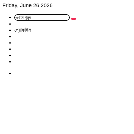
Friday, June 26 2026
এখানে
Random
খুঁজুন
Article
প্রোফাইল
Facebook
Twitter
LinkedIn
YouTube
Instagram
Menu