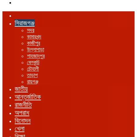
এখানে
খুঁজুন
হোম
সিরাজগঞ্জ
সদর
কামারখন্দ
কাজীপুর
উল্লাপাড়া
শাহজাদপুর
বেলকুচি
চৌহালী
তাড়াশ
রায়গঞ্জ
জাতীয়
আন্তর্জাতিক
রাজনীতি
অপরাধ
বিনোদন
খেলা
শিক্ষা