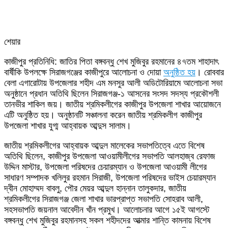
শেয়ার
Facebook
Twitter
LinkedIn
Skype
Messenger
Messenger
WhatsApp
Telegram
Share
প্রিন্ট
কাজীপুর প্রতিনিধি: জাতির পিতা বঙ্গবন্ধু শেখ মুজিবুর রহমানের ৪৭তম শাহাদাৎ
via
বার্ষীকি উপলক্ষে সিরাজগঞ্জের কাজীপুরে আলোচনা ও দোয়া
অনুষ্ঠিত হয়
। রোববার
Email
বেলা এগারোটায় উপজেলার শহীদ এম মনসুর আলী অডিটোরিয়ামে আলোচনা সভা
অনুষ্ঠানে প্রধান অতিথি ছিলেন সিরাজগঞ্জ-১ আসনের সংসদ সদস্য প্রকৌশলী
তানভীর শাকিল জয়। জাতীয় শ্রমিকলীগের কাজীপুর উপজেলা শাখার আয়োজনে
এটি অনুষ্ঠিত হয়। অনুষ্ঠানটি সঞ্চালনা করেন জাতীয় শ্রমিকলীগ কাজীপুর
উপজেলা শাখার যুগ্ম আহ্বায়ক আব্দুস সালাম।
জাতীয় শ্রমিকলীগের আহ্বায়ক আব্দুল মালেকের সভাপতিত্বে এতে বিশেষ
অতিথি ছিলেন, কাজীপুর উপজেলা আওয়ামীলীগের সভাপতি আলহাজ্ব রেফাজ
উদ্দিন মাস্টার, উপজেলা পরিষদের চেয়ারম্যান ও উপজেলা আওয়ামী লীগের
সাধারণ সম্পাদক খলিলুর রহমান সিরাজী, উপজেলা পরিষদের ভাইস চেয়ারম্যান
দ্বীন মোহাম্মদ বাবলু, পৌর মেয়র আব্দুল হান্নান তালুকদার, জাতীয়
শ্রমিকলীগের সিরাজগঞ্জ জেলা শাখার ভারপ্রাপ্ত সভাপতি সোহরাব আলী,
সহসভাপতি জয়নাল আবেদীন খাঁন প্রমুখ। আলোচনার আগে ১৫ই আগস্টে
বঙ্গবন্ধু শেখ মুজিবুর রহমানসহ সকল শহীদদের আত্মার শান্তি কামনায় বিশেষ