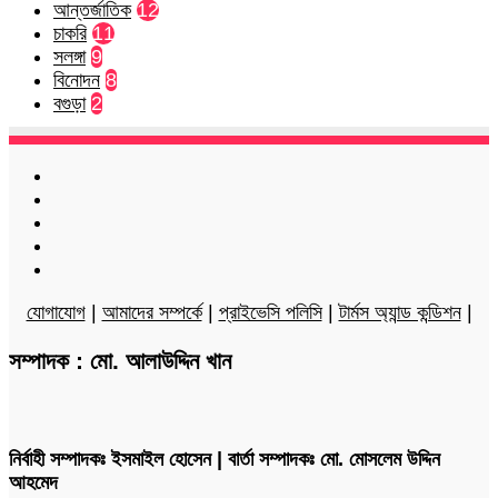
আন্তর্জাতিক
12
চাকরি
11
সলঙ্গা
9
বিনোদন
8
বগুড়া
2
Facebook
Twitter
LinkedIn
YouTube
Instagram
যোগাযোগ
|
আমাদের সম্পর্কে
|
প্রাইভেসি পলিসি
|
টার্মস অ্যান্ড কন্ডিশন
|
সম্পাদক : মো. আলাউদ্দিন খান
নির্বাহী সম্পাদকঃ ইসমাইল হোসেন | বার্তা সম্পাদকঃ মো. মোসলেম উদ্দিন
আহমেদ