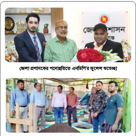
জেলা প্রশাসকের পদোন্নতিতে এনডিপি'র ফুলেল শুভেচ্ছা