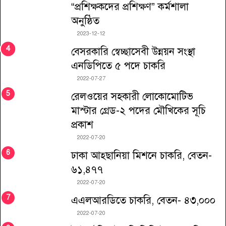
“প্রশিক্ষকদের প্রশিক্ষণ” কর্মশালা
অনুষ্ঠিত
2023-12-12
বেসরকারি স্বেচ্ছাসেবী উন্নয়ন সংস্থা
এনডিপিতে ৫ পদে চাকরি
2022-07-27
রেলওয়ের সহকারী লোকোমোটিভ
মাস্টার গ্রেড-২ পদের মৌখিকের সূচি
প্রকাশ
2022-07-20
ঢাকা আহ্ছানিয়া মিশনে চাকরি, বেতন-
৬১,৪৭৭
2022-07-20
এএলআরডিতে চাকরি, বেতন- ৪৩,০০০
2022-07-20