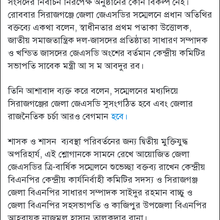
সংসদের নির্বাচন নিরপেক্ষ অনুষ্ঠানের কোন বিকল্প নেই।
রোববার সিরাজগঞ্জে জেলা জেএসডির সম্মেলনে প্রধান অতিথির
বক্তব্যে একথা বলেন, স্বাধীনতার প্রথম পতাকা উত্তোলক,
জাতীয় সমাজতান্ত্রিক দল-জাসদের প্রতিষ্ঠাতা সাধারণ সম্পাদক
ও খন্ডিত জাসদের জেএসডি অংশের বর্তমান কেন্দ্রীয় কমিটির
সভাপতি সাবেক মন্ত্রী আ স ম আবদুর রব।
তিনি আশাবাদ ব্যক্ত করে বলেন, সম্মেলনের মধ্যদিয়ে
সিরাজগঞ্জের জেলা জেএসডি সুসংগঠিত হবে এবং জেলার
রাজনৈতিক চর্চা আরও বেগমান
হবে।
শাসক ও শাসন ব্যবস্থা পরিবর্তনের জন্য দ্বিতীয় মুক্তিযুদ্ধ
অপরিহার্য, এই শ্লোগানকে সামনে রেখে আয়োজিত জেলা
জেএসডির ত্রি-বার্ষিক সম্মেলনে শুভেচ্ছা বক্তব্য রাখেন কেন্দ্রীয়
বিএনপির কেন্দ্রীয় কার্যনির্বাহী কমিটির সদস্য ও সিরাজগঞ্জ
জেলা বিএনপির সাধারণ সম্পাদক সাইদুর রহমান বাচ্চু ও
জেলা বিএনপির সহসভাপতি ও কাজিপুর উপজেলা বিএনপির
আহবায়ক নাজমুল হাসান তালুকদার রানা।