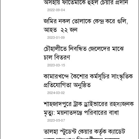
অসহায় ফাতেমাকে হুইল চেয়ার প্রদান
2022-09-04
জমির নকল তোলাকে কেন্দ্র করে গুলি,
আহত ২২ জন
2023-01-09
চৌহালীতে নিবন্ধিত জেলেদের মাঝে
চাল বিতরণ
2023-03-15
কামারখন্দে কৈশোর কর্মসূচির সাংস্কৃতিক
প্রতিযোগিতা অনুষ্ঠিত
2024-03-02
শাহজাদপুরে ট্রাক ড্রাইভারের রহস্যজনক
মৃত্যু: ময়নাতদন্তে পরিবারের বাধা
2023-05-07
তালহা স্টুডেন্ট কেয়ার কর্তৃক ক্যাডেট