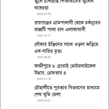
স্কুলে চান্সপ্রাপ্ত শিক্ষার্থীদের ফুলেল
শুভেচছা
2024-02-05
রায়গঞ্জের গ্রামপাঙ্গাসী থেকে চকঁনুরের
রাস্তাটি পাকা চান এলাকাবাসী
2022-10-11
নৌকার ইঞ্জিনের সাথে ওড়না জড়িয়ে
এক নারির মৃত্য
2023-08-28
কাজীপুরে ৮ চোরাই মোটরসাইকেল
উদ্ধার, গ্রেফতার ৪
2023-07-03
চৌহালীতে পুরস্কার বিতরণের মাধ্যমে
শেষ ভূমি মেলা
2025-05-27