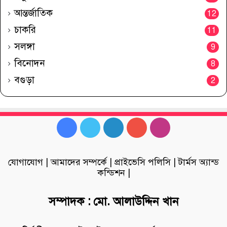
আন্তর্জাতিক
12
চাকরি
11
সলঙ্গা
9
বিনোদন
8
বগুড়া
2
Facebook
Twitter
LinkedIn
YouTube
Instagram
যোগাযোগ
|
আমাদের সম্পর্কে
|
প্রাইভেসি পলিসি
|
টার্মস অ্যান্ড
কন্ডিশন
|
সম্পাদক : মো. আলাউদ্দিন খান