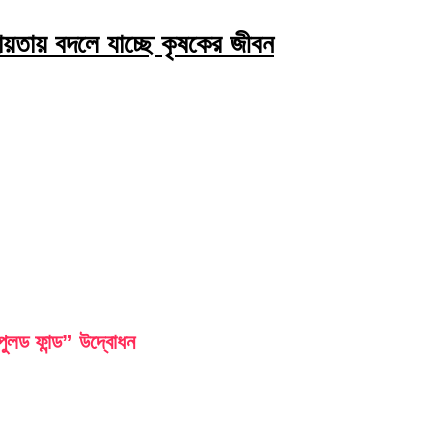
য়তায় বদলে যাচ্ছে কৃষকের জীবন
লড ফান্ড” উদ্বোধন