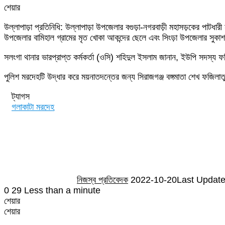
শেয়ার
Facebook
Twitter
LinkedIn
Skype
Messenger
Messenger
WhatsApp
Telegram
Share
প্রিন্ট
উল্লাপাড়া প্রতিনিধি: উল্লাপাড়া উপজেলার বগুড়া-নগরবাড়ী মহাসড়কের পাটধ
via
উপজেলার বামিহাল গ্রামের মৃত খোকা আকন্দের ছেলে এবং সিংড়া উপজেলার সুকাশ 
Email
সলংগা থানার ভারপ্রাপ্ত কর্মকর্তা (ওসি) শহিদুল ইসলাম জানান, ইউপি সদস্য ফর
পুলিশ মরদেহটি উদ্ধার করে ময়নাতদন্তের জন্য সিরাজগঞ্জ বঙ্গমাতা শেখ ফজিলাতুন
ট্যাগস
গলাকাটা মরদেহ
Send
an
email
নিজস্ব প্রতিবেদক
2022-10-20
Last Update
0
29
Less than a minute
শেয়ার
Facebook
Twitter
LinkedIn
Skype
Messenger
Messenger
WhatsApp
Telegram
Share
প্রিন্ট
শেয়ার
via
Facebook
Twitter
LinkedIn
Skype
Messenger
Messenger
WhatsApp
Telegram
Share
প্রিন্ট