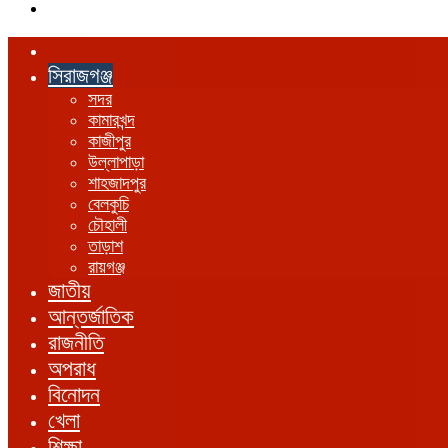
এখানে
খুঁজুন
হোম
সিরাজগঞ্জ
সদর
কামারখন্দ
কাজীপুর
উল্লাপাড়া
শাহজাদপুর
বেলকুচি
চৌহালী
তাড়াশ
রায়গঞ্জ
জাতীয়
আন্তর্জাতিক
রাজনীতি
অপরাধ
বিনোদন
খেলা
শিক্ষা