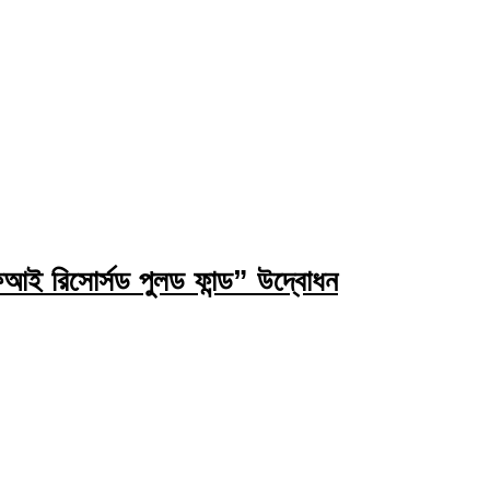
ই রিসোর্সড পুলড ফান্ড” উদ্বোধন