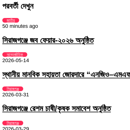
Email
via
পরবর্তী দেখুন
Email
জাতীয়
50 minutes ago
সিরাজগঞ্জে জব ফেয়ার-২০২৬ অনুষ্ঠিত
আন্তর্জাতিক
2026-05-14
স্থানীয় মানবিক সহায়তা জোরদারে “এনজিও–এমএফআ
সিরাজগঞ্জ
2026-03-31
সিরাজগঞ্জে রেশম চাষী/কৃষক সমাবেশ অনুষ্ঠিত
সিরাজগঞ্জ
2026-03-29