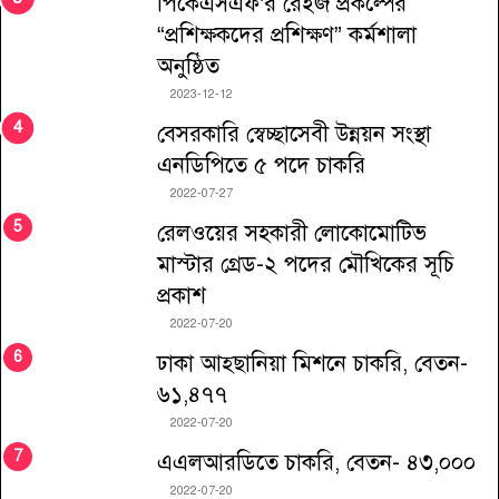
পিকেএসএফ’র রেইজ প্রকল্পের
“প্রশিক্ষকদের প্রশিক্ষণ” কর্মশালা
অনুষ্ঠিত
2023-12-12
বেসরকারি স্বেচ্ছাসেবী উন্নয়ন সংস্থা
এনডিপিতে ৫ পদে চাকরি
2022-07-27
রেলওয়ের সহকারী লোকোমোটিভ
মাস্টার গ্রেড-২ পদের মৌখিকের সূচি
প্রকাশ
2022-07-20
ঢাকা আহ্ছানিয়া মিশনে চাকরি, বেতন-
৬১,৪৭৭
2022-07-20
এএলআরডিতে চাকরি, বেতন- ৪৩,০০০
2022-07-20