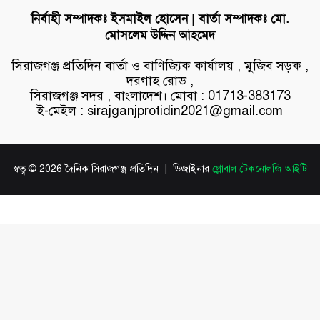
নির্বাহী সম্পাদকঃ ইসমাইল হোসেন | বার্তা সম্পাদকঃ মো.
মোসলেম উদ্দিন আহমেদ
সিরাজগঞ্জ প্রতিদিন বার্তা ও বাণিজ্যিক কার্যালয় , মুজিব সড়ক ,
দরগাহ রোড ,
সিরাজগঞ্জ সদর , বাংলাদেশ। মোবা : 01713-383173
ই-মেইল : sirajganjprotidin2021@gmail.com
স্বত্ব © 2026 দৈনিক সিরাজগঞ্জ প্রতিদিন | ডিজাইনার
গ্লোবাল টেকনোলজি আইটি