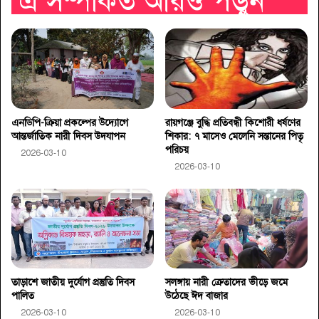
এ সম্পর্কিত আরও পড়ুন
এনডিপি-ক্রিয়া প্রকল্পের উদ্যোগে
রায়গঞ্জে বুদ্ধি প্রতিবন্ধী কিশোরী ধর্ষণের
আন্তর্জাতিক নারী দিবস উদযাপন
শিকার: ৭ মাসেও মেলেনি সন্তানের পিতৃ
পরিচয়
2026-03-10
2026-03-10
তাড়াশে জাতীয় দুর্যোগ প্রস্তুতি দিবস
সলঙ্গায় নারী ক্রেতাদের ভীড়ে জমে
পালিত
উঠেছে ঈদ বাজার
2026-03-10
2026-03-10