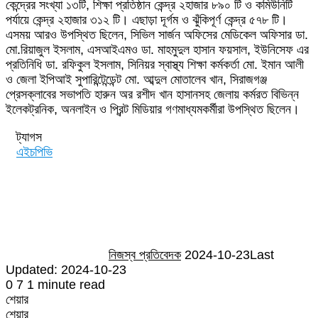
কেন্দ্রের সংখ্যা ১৩টি, শিক্ষা প্রতিষ্ঠান কেন্দ্র ২হাজার ৮৯০ টি ও কমিউনিটি
পর্যায়ে কেন্দ্র ২হাজার ৩১২ টি। এছাড়া দূর্গম ও ঝুঁকিপূর্ণ কেন্দ্র ৫৭৮ টি।
এসময় আরও উপস্থিত ছিলেন, সিভিল সার্জন অফিসের মেডিকেল অফিসার ডা.
মো.রিয়াজুল ইসলাম, এসআইএমও ডা. মাহমুদুল হাসান ফয়সাল, ইউনিসেফ এর
প্রতিনিধি ডা. রফিকুল ইসলাম, সিনিয়র স্বাস্থ্য শিক্ষা কর্মকর্তা মো. ইমান আলী
ও জেলা ইপিআই সুপারিন্টেন্ডেন্ট মো. আব্দুল মোতালেব খান, সিরাজগঞ্জ
প্রেসক্লাবের সভাপতি হারুন অর রশীদ খান হাসানসহ জেলায় কর্মরত বিভিন্ন
ইলেকট্রনিক, অনলাইন ও প্রিন্ট মিডিয়ার গণমাধ্যমকর্মীরা উপস্থিত ছিলেন।
ট্যাগস
এইচপিভি
Send
an
email
নিজস্ব প্রতিবেদক
2024-10-23
Last
Updated: 2024-10-23
0
7
1 minute read
শেয়ার
Facebook
Twitter
LinkedIn
Skype
Messenger
Messenger
WhatsApp
Telegram
Share
প্রিন্ট
শেয়ার