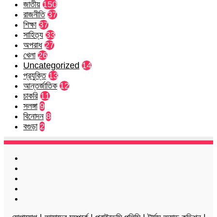
জাতীয়
150
রাজনীতি
37
শিক্ষা
37
সাহিত্য
33
অপরাধ
27
খেলা
26
Uncategorized
14
প্রযুক্তি
13
আন্তর্জাতিক
12
চাকরি
11
সলঙ্গা
9
বিনোদন
8
বগুড়া
2
Facebook
Twitter
LinkedIn
YouTube
Instagram