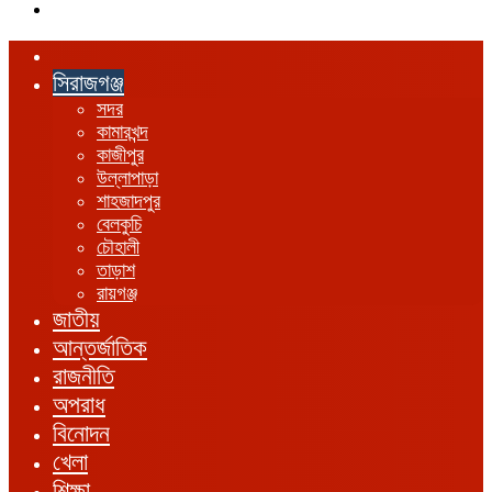
এখানে
খুঁজুন
হোম
সিরাজগঞ্জ
সদর
কামারখন্দ
কাজীপুর
উল্লাপাড়া
শাহজাদপুর
বেলকুচি
চৌহালী
তাড়াশ
রায়গঞ্জ
জাতীয়
আন্তর্জাতিক
রাজনীতি
অপরাধ
বিনোদন
খেলা
শিক্ষা