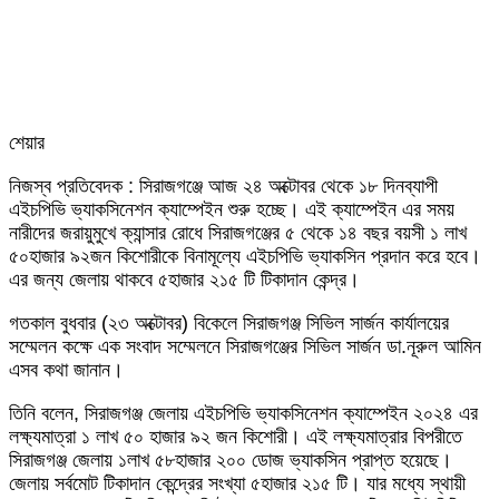
শেয়ার
Facebook
Twitter
LinkedIn
Skype
Messenger
Messenger
WhatsApp
Telegram
Share
প্রিন্ট
নিজস্ব প্রতিবেদক : সিরাজগঞ্জে আজ ২৪ অক্টোবর থেকে ১৮ দিনব্যাপী
via
এইচপিভি ভ্যাকসিনেশন ক্যাম্পেইন শুরু হচ্ছে। এই ক্যাম্পেইন এর সময়
Email
নারীদের জরায়ুমুখে ক্যান্সার রোধে সিরাজগঞ্জের ৫ থেকে ১৪ বছর বয়সী ১ লাখ
৫০হাজার ৯২জন কিশোরীকে বিনামূল্যে এইচপিভি ভ্যাকসিন প্রদান করে হবে।
এর জন্য জেলায় থাকবে ৫হাজার ২১৫ টি টিকাদান কেন্দ্র।
গতকাল বুধবার (২৩ অক্টোবর) বিকেলে সিরাজগঞ্জ সিভিল সার্জন কার্যালয়ের
সম্মেলন কক্ষে এক সংবাদ সম্মেলনে সিরাজগঞ্জের সিভিল সার্জন ডা.নূরুল আমিন
এসব কথা জানান।
তিনি বলেন, সিরাজগঞ্জ জেলায় এইচপিভি ভ্যাকসিনেশন ক্যাম্পেইন ২০২৪ এর
লক্ষ্যমাত্রা ১ লাখ ৫০ হাজার ৯২ জন কিশোরী। এই লক্ষ্যমাত্রার বিপরীতে
সিরাজগঞ্জ জেলায় ১লাখ ৫৮হাজার ২০০ ডোজ ভ্যাকসিন প্রাপ্ত হয়েছে।
জেলায় সর্বমোট টিকাদান কেন্দ্রের সংখ্যা ৫হাজার ২১৫ টি। যার মধ্যে স্থায়ী