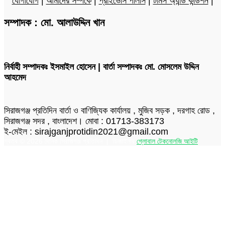
যোগাযোগ
|
আমাদের সম্পর্কে
|
প্রাইভেসি পলিসি
|
টার্মস অ্যান্ড কন্ডিশন
|
সম্পাদক : মো. আলাউদ্দিন খান
নির্বাহী সম্পাদকঃ ইসমাইল হোসেন | বার্তা সম্পাদকঃ মো. মোসলেম উদ্দিন
আহমেদ
সিরাজগঞ্জ প্রতিদিন বার্তা ও বাণিজ্যিক কার্যালয় , মুজিব সড়ক , দরগাহ রোড ,
সিরাজগঞ্জ সদর , বাংলাদেশ। মোবা : 01713-383173
ই-মেইল : sirajganjprotidin2021@gmail.com
স্বত্ব © 2026 দৈনিক সিরাজগঞ্জ প্রতিদিন | ডিজাইনার
গ্লোবাল টেকনোলজি আইটি
Facebook
Twitter
LinkedIn
Skype
Messenger
Messenger
WhatsApp
Telegram
Back
to
top
button