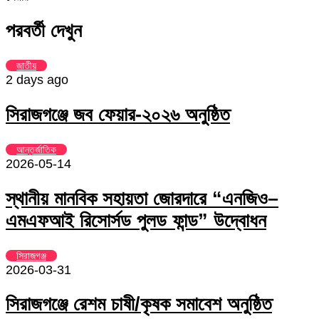
via
Facebook
Twitter
LinkedIn
Skype
Messenger
Messenger
WhatsApp
Telegram
Share
প্রিন্ট
Email
via
পরবর্তী দেখুন
Email
জাতীয়
2 days ago
সিরাজগঞ্জে জব ফেয়ার-২০২৬ অনুষ্ঠিত
আন্তর্জাতিক
2026-05-14
স্থানীয় মানবিক সহায়তা জোরদারে “এনজিও–
এমএফআই রিসোর্সড পুলড ফান্ড” উদ্বোধন
সিরাজগঞ্জ
2026-03-31
সিরাজগঞ্জে রেশম চাষী/কৃষক সমাবেশ অনুষ্ঠিত