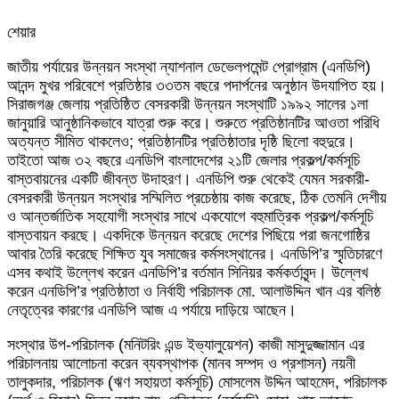
শেয়ার
Facebook
Twitter
LinkedIn
Skype
Messenger
Messenger
WhatsApp
Telegram
Share
প্রিন্ট
জাতীয় পর্যায়ের উন্নয়ন সংস্থা ন্যাশনাল ডেভেলপমেন্ট প্রোগ্রাম (এনডিপি)
via
আনন্দ মুখর পরিবেশে প্রতিষ্ঠার ৩৩তম বছরে পদার্পনের অনুষ্ঠান উদযাপিত হয়।
Email
সিরাজগঞ্জ জেলায় প্রতিষ্ঠিত বেসরকারী উন্নয়ন সংস্থাটি ১৯৯২ সালের ১লা
জানুয়ারি আনুষ্ঠানিকভাবে যাত্রা শুরু করে। শুরুতে প্রতিষ্ঠানটির আওতা পরিধি
অত্যন্ত সীমিত থাকলেও; প্রতিষ্ঠানটির প্রতিষ্ঠাতার দৃষ্ঠি ছিলো বহুদুরে।
তাইতো আজ ৩২ বছরে এনডিপি বাংলাদেশের ২১টি জেলার প্রকল্প/কর্মসূচি
বাস্তবায়নের একটি জীবন্ত উদাহরণ। এনডিপি শুরু থেকেই যেমন সরকারী-
বেসরকারী উন্নয়ন সংস্থার সম্মিলিত প্রচেষ্ঠায় কাজ করেছে, ঠিক তেমনি দেশীয়
ও আন্তর্জাতিক সহযোগী সংস্থার সাথে একযোগে বহুমাত্রিক প্রকল্প/কর্মসূচি
বাস্তবায়ন করছে। একদিকে উন্নয়ন করেছে দেশের পিছিয়ে পরা জনগোষ্ঠির
আবার তৈরি করেছে শিক্ষিত যুব সমাজের কর্মসংস্থানের। এনডিপি’র স্মৃৃতিচারণে
এসব কথাই উল্লেখ করেন এনডিপি’র বর্তমান সিনিয়র কর্মকর্তাবৃন্দ। উল্লেখ
করেন এনডিপি’র প্রতিষ্ঠাতা ও নির্বাহী পরিচালক মো. আলাউদ্দিন খান এর বলিষ্ঠ
নেতৃত্বের কারণের এনডিপি আজ এ পর্যায়ে দাড়িয়ে আছেন।
সংস্থার উপ-পরিচালক (মনিটরিং এন্ড ইভ্যালুয়েশন) কাজী মাসুদুজ্জামান এর
পরিচালনায় আলোচনা করেন ব্যবস্থাপক (মানব সম্পদ ও প্রশাসন) নয়নী
তালুকদার, পরিচালক (ঋণ সহায়তা কর্মসূচি) মোসলেম উদ্দিন আহমেদ, পরিচালক