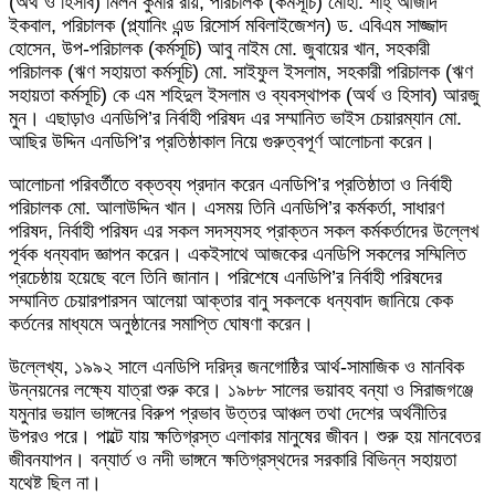
(অর্থ ও হিসাব) মিলন কুমার রায়, পরিচালক (কর্মসূচি) মোহা. শাহ্ আজাদ
ইকবাল, পরিচালক (প্ল্যানিং এন্ড রিসোর্স মবিলাইজেশন) ড. এবিএম সাজ্জাদ
হোসেন, উপ-পরিচালক (কর্মসূচি) আবু নাইম মো. জুবায়ের খান, সহকারী
পরিচালক (ঋণ সহায়তা কর্মসূচি) মো. সাইফুল ইসলাম, সহকারী পরিচালক (ঋণ
সহায়তা কর্মসূচি) কে এম শহিদুল ইসলাম ও ব্যবস্থাপক (অর্থ ও হিসাব) আরজু
মুন। এছাড়াও এনডিপি’র নির্বাহী পরিষদ এর সম্মানিত ভাইস চেয়ারম্যান মো.
আছির উদ্দিন এনডিপি’র প্রতিষ্ঠাকাল নিয়ে গুরুত্বপূর্ণ আলোচনা করেন।
আলোচনা পরিবর্তীতে বক্তব্য প্রদান করেন এনডিপি’র প্রতিষ্ঠাতা ও নির্বাহী
পরিচালক মো. আলাউদ্দিন খান। এসময় তিনি এনডিপি’র কর্মকর্তা, সাধারণ
পরিষদ, নির্বাহী পরিষদ এর সকল সদস্যসহ প্রাক্তন সকল কর্মকর্তাদের উল্লেখ
পূর্বক ধন্যবাদ জ্ঞাপন করেন। একইসাথে আজকের এনডিপি সকলের সম্মিলিত
প্রচেষ্ঠায় হয়েছে বলে তিনি জানান। পরিশেষে এনডিপি’র নির্বাহী পরিষদের
সম্মানিত চেয়ারপারসন আলেয়া আক্তার বানু সকলকে ধন্যবাদ জানিয়ে কেক
কর্তনের মাধ্যমে অনুষ্ঠানের সমাপ্তি ঘোষণা করেন।
উল্লেখ্য, ১৯৯২ সালে এনডিপি দরিদ্র জনগোষ্ঠির আর্থ-সামাজিক ও মানবিক
উন্নয়নের লক্ষ্যে যাত্রা শুরু করে। ১৯৮৮ সালের ভয়াবহ বন্যা ও সিরাজগঞ্জে
যমুনার ভয়াল ভাঙ্গনের বিরুপ প্রভাব উত্তর আঞ্চল তথা দেশের অর্থনীতির
উপরও পরে। পাল্টে যায় ক্ষতিগ্রস্ত এলাকার মানুষের জীবন। শুরু হয় মানবেতর
জীবনযাপন। বন্যার্ত ও নদী ভাঙ্গনে ক্ষতিগ্রস্থদের সরকারি বিভিন্ন সহায়তা
যথেষ্ট ছিল না।