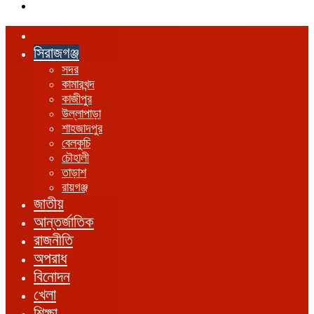
এখানে
খুঁজুন
হোম
সিরাজগঞ্জ
সদর
কামারখন্দ
কাজীপুর
উল্লাপাড়া
শাহজাদপুর
বেলকুচি
চৌহালী
তাড়াশ
রায়গঞ্জ
জাতীয়
আন্তর্জাতিক
রাজনীতি
অপরাধ
বিনোদন
খেলা
শিক্ষা