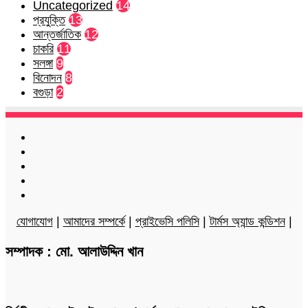
Uncategorized
14
প্রযুক্তি
13
আন্তর্জাতিক
12
চাকরি
11
সলঙ্গা
9
বিনোদন
8
বগুড়া
2
Facebook
Twitter
LinkedIn
YouTube
Instagram
যোগাযোগ
|
আমাদের সম্পর্কে
|
প্রাইভেসি পলিসি
|
টার্মস অ্যান্ড কন্ডিশন
|
সম্পাদক : মো. আলাউদ্দিন খান