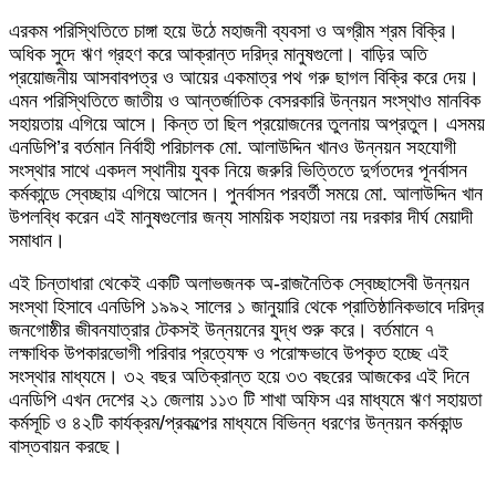
এরকম পরিস্থিতিতে চাঙ্গা হয়ে উঠে মহাজনী ব্যবসা ও অগ্রীম শ্রম বিক্রি।
অধিক সুদে ঋণ গ্রহণ করে আক্রান্ত দরিদ্র মানুষগুলো। বাড়ির অতি
প্রয়োজনীয় আসবাবপত্র ও আয়ের একমাত্র পথ গরু ছাগল বিক্রি করে দেয়।
এমন পরিস্থিতিতে জাতীয় ও আন্তর্জাতিক বেসরকারি উন্নয়ন সংস্থাও মানবিক
সহায়তায় এগিয়ে আসে। কিন্ত তা ছিল প্রয়োজনের তুলনায় অপ্রতুল। এসময়
এনডিপি’র বর্তমান নির্বাহী পরিচালক মো. আলাউদ্দিন খানও উন্নয়ন সহযোগী
সংস্থার সাথে একদল স্থানীয় যুবক নিয়ে জরুরি ভিত্তিতে দুর্গতদের পূনর্বাসন
কর্মকান্ডে স্বেচ্ছায় এগিয়ে আসেন। পুনর্বাসন পরবর্তী সময়ে মো. আলাউদ্দিন খান
উপলব্ধি করেন এই মানুষগুলোর জন্য সাময়িক সহায়তা নয় দরকার দীর্ঘ মেয়াদী
সমাধান।
এই চিন্তাধারা থেকেই একটি অলাভজনক অ-রাজনৈতিক স্বেচ্ছাসেবী উন্নয়ন
সংস্থা হিসাবে এনডিপি ১৯৯২ সালের ১ জানুয়ারি থেকে প্রাতিষ্ঠানিকভাবে দরিদ্র
জনগোষ্ঠীর জীবনযাত্রার টেকসই উন্নয়নের যুদ্ধ শুরু করে। বর্তমানে ৭
লক্ষাধিক উপকারভোগী পরিবার প্রত্যেক্ষ ও পরোক্ষভাবে উপকৃত হচ্ছে এই
সংস্থার মাধ্যমে। ৩২ বছর অতিক্রান্ত হয়ে ৩৩ বছরের আজকের এই দিনে
এনডিপি এখন দেশের ২১ জেলায় ১১৩ টি শাখা অফিস এর মাধ্যমে ঋণ সহায়তা
কর্মসূচি ও ৪২টি কার্যক্রম/প্রকল্পের মাধ্যমে বিভিন্ন ধরণের উন্নয়ন কর্মকান্ড
বাস্তবায়ন করছে।
Send