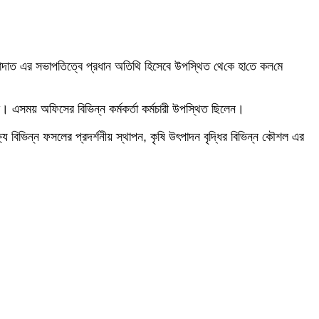
াদাত এর সভাপতিত্বে প্রধান অতিথি হিসেবে উপস্থিত থে‌কে হা‌তে কল‌মে
লী। এসময় অফিসের বিভিন্ন কর্মকর্তা কর্মচারী উপস্থিত ছিলেন।
্ষ্যে বিভিন্ন ফসলের প্রদর্শনীয় স্থাপন, কৃষি উৎপাদন বৃদ্ধির বিভিন্ন কৌশল এর