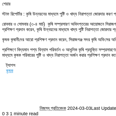
শেয়ার
Facebook
Twitter
LinkedIn
Skype
Messenger
Messenger
WhatsApp
Telegram
Share
প্রিন্ট
স্টাফ রিপোর্টার : কৃষি উন্নয়নের মাধ্যমে পুষ্টি ও খাদ্য নিরাপত্তা জোরদার করণ 
via
Email
রোববার ও সোমবার (৩-৪ মার্চ) কৃষি সম্প্রসারণ অধিদপ্তরের আয়োজনে ‌সিরাজগ
প্রশিক্ষণ প্রদান করেন, কৃষি উন্নয়নের মাধ্যমে খাদ্য পুষ্টি নিরাপত্তা জোরদার 
কৃষক কৃষানী‌দের আরো প্রশিক্ষণ প্রদান করেন, সিরাজগঞ্জ সদর কৃষি অ‌ফি‌সের অতি
প্রশিক্ষণে বিদ্যমান শশ্য বিন্যাস পরিবর্তন ও আধুনিক কৃষি প্রযুক্তি সম্প্রসারণ
মাধ্যমে কৃষক পরিবারের পুষ্টি ও খাদ্য নিরাপত্তা অর্জন করার প্রশিক্ষণ প্রদান 
ট্যাগস
কৃষক
Send
an
email
নিজস্ব প্রতিবেদক
2024-03-03
Last Update
0
3
1 minute read