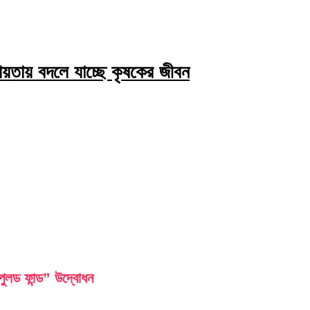
য়তায় বদলে যাচ্ছে কৃষকের জীবন
লড ফান্ড” উদ্বোধন