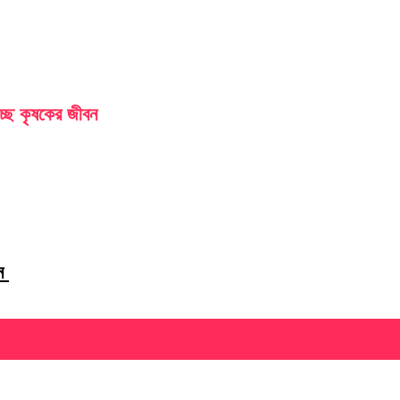
চ্ছে কৃষকের জীবন
লন