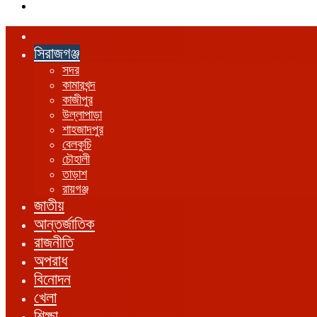
এখানে
খুঁজুন
হোম
সিরাজগঞ্জ
সদর
কামারখন্দ
কাজীপুর
উল্লাপাড়া
শাহজাদপুর
বেলকুচি
চৌহালী
তাড়াশ
রায়গঞ্জ
জাতীয়
আন্তর্জাতিক
রাজনীতি
অপরাধ
বিনোদন
খেলা
শিক্ষা