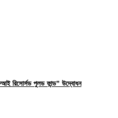
ই রিসোর্সড পুলড ফান্ড” উদ্বোধন