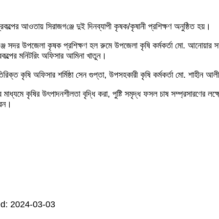
প্রকল্পের আওতায় সিরাজগ‌ঞ্জে দুই দিনব্যাপী কৃষক/কৃষানী প্রশিক্ষণ অনুষ্ঠিত হয়।
ঞ্জ সদর উপজেলা কৃষক প্রশিক্ষণ হল রুমে উপজেলা কৃষি কর্মকর্তা মো. আনোয়ার স
প্রকল্পের ম‌নিট‌রিং অফিসার আমিনা খাতুন।
রিক্ত কৃ‌ষি অফিসার শর্মিষ্ঠা সেন গুপ্তা, উপসহকারী কৃষি কর্মকর্তা মো. শাহীন আ
ের মাধ্যমে কৃষির উৎপাদনশীলতা বৃদ্ধি করা, পুষ্টি সমৃদ্ধ ফসল চাষ সম্প্রসারণের লক
করেন।
d: 2024-03-03