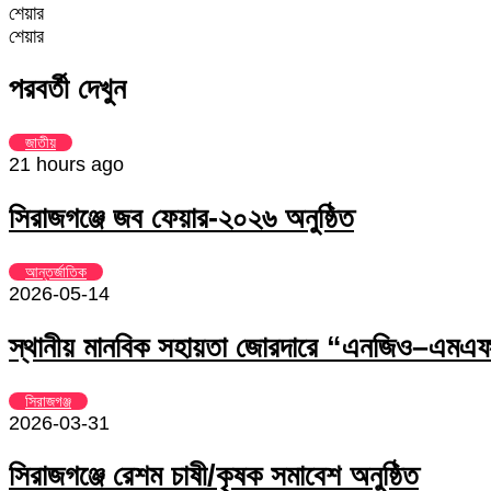
শেয়ার
Facebook
Twitter
LinkedIn
Skype
Messenger
Messenger
WhatsApp
Telegram
Share
প্রিন্ট
শেয়ার
via
Facebook
Twitter
LinkedIn
Skype
Messenger
Messenger
WhatsApp
Telegram
Share
প্রিন্ট
Email
via
পরবর্তী দেখুন
Email
জাতীয়
21 hours ago
সিরাজগঞ্জে জব ফেয়ার-২০২৬ অনুষ্ঠিত
আন্তর্জাতিক
2026-05-14
স্থানীয় মানবিক সহায়তা জোরদারে “এনজিও–এমএফআ
সিরাজগঞ্জ
2026-03-31
সিরাজগঞ্জে রেশম চাষী/কৃষক সমাবেশ অনুষ্ঠিত