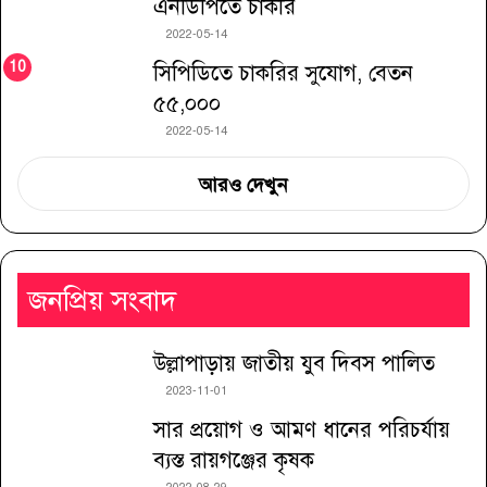
এনডিপিতে চাকরি
2022-05-14
সিপিডিতে চাকরির সুযোগ, বেতন
৫৫,০০০
2022-05-14
আরও দেখুন
জনপ্রিয় সংবাদ
উল্লাপাড়ায় জাতীয় যুব দিবস পালিত
2023-11-01
সার প্রয়োগ ও আমণ ধানের পরিচর্যায়
ব্যস্ত রায়গঞ্জের কৃষক