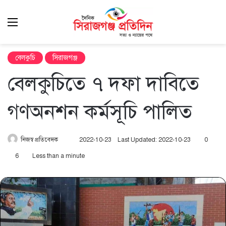
Menu
এখ
খুঁ
বেলকুচি
সিরাজগঞ্জ
বেলকুচিতে ৭ দফা দাবিতে
গণঅনশন কর্মসূচি পালিত
Send
নিজস্ব প্রতিবেদক
2022-10-23
Last Updated: 2022-10-23
0
an
6
Less than a minute
email