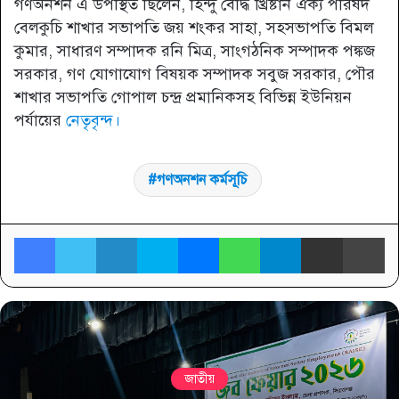
গণঅনশন এ উপস্থিত ছিলেন, হিন্দু বৌদ্ধ খ্রিষ্টান ঐক্য পরিষদ
বেলকুচি শাখার সভাপতি জয় শংকর সাহা, সহসভাপতি বিমল
কুমার, সাধারণ সম্পাদক রনি মিত্র, সাংগঠনিক সম্পাদক পঙ্কজ
সরকার, গণ যোগাযোগ বিষয়ক সম্পাদক সবুজ সরকার, পৌর
শাখার সভাপতি গোপাল চন্দ্র প্রমানিকসহ বিভিন্ন ইউনিয়ন
পর্যায়ের
নেতৃবৃন্দ।
গণঅনশন কর্মসূচি
Facebook
Twitter
LinkedIn
Skype
Messenger
WhatsApp
Telegram
Share via Email
প্র
জাতীয়