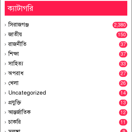
ক্যাটাগরি
সিরাজগঞ্জ
2,380
জাতীয়
150
রাজনীতি
37
শিক্ষা
37
সাহিত্য
33
অপরাধ
27
খেলা
26
Uncategorized
14
প্রযুক্তি
13
আন্তর্জাতিক
12
চাকরি
11
সলঙ্গা