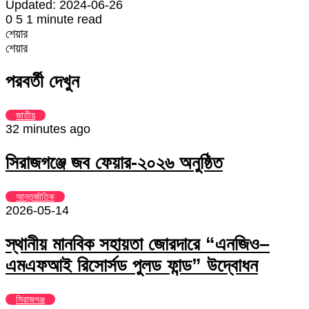
Updated: 2024-06-26
0
5
1 minute read
শেয়ার
Facebook
Twitter
LinkedIn
Skype
Messenger
Messenger
WhatsApp
Telegram
Share
প্রিন্ট
শেয়ার
via
Facebook
Twitter
LinkedIn
Skype
Messenger
Messenger
WhatsApp
Telegram
Share
প্রিন্ট
Email
via
পরবর্তী দেখুন
Email
জাতীয়
32 minutes ago
সিরাজগঞ্জে জব ফেয়ার-২০২৬ অনুষ্ঠিত
আন্তর্জাতিক
2026-05-14
স্থানীয় মানবিক সহায়তা জোরদারে “এনজিও–
এমএফআই রিসোর্সড পুলড ফান্ড” উদ্বোধন
সিরাজগঞ্জ