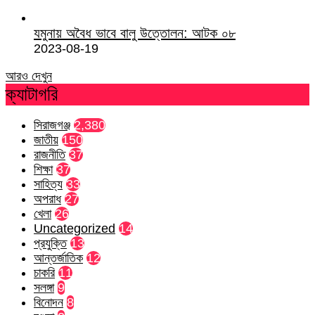
যমুনায় অবৈধ ভাবে বালু উত্তোলন: আটক ০৮
2023-08-19
আরও দেখুন
ক্যাটাগরি
সিরাজগঞ্জ
2,380
জাতীয়
150
রাজনীতি
37
শিক্ষা
37
সাহিত্য
33
অপরাধ
27
খেলা
26
Uncategorized
14
প্রযুক্তি
13
আন্তর্জাতিক
12
চাকরি
11
সলঙ্গা
9
বিনোদন
8