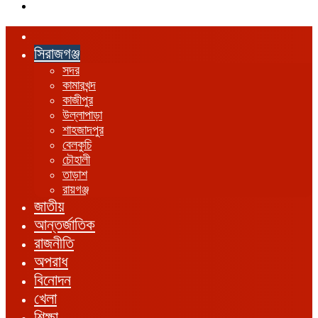
এখানে
খুঁজুন
হোম
সিরাজগঞ্জ
সদর
কামারখন্দ
কাজীপুর
উল্লাপাড়া
শাহজাদপুর
বেলকুচি
চৌহালী
তাড়াশ
রায়গঞ্জ
জাতীয়
আন্তর্জাতিক
রাজনীতি
অপরাধ
বিনোদন
খেলা
শিক্ষা