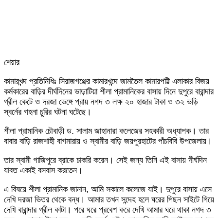
শেয়ার
Facebook
Twitter
LinkedIn
Skype
Messenger
Messenger
WhatsApp
Telegram
Share
প্রিন্ট
কামারখন্দ প্রতিনিধিঃ সিরাজগঞ্জের কামারখন্দে জামতৈল কামারপট্টি এলাকার বিজয়
via
কর্মকারের বাড়ির দীর্ঘদিনের ভাড়াটিয়া শীলা প্রামানিকের বাসায় দিনে দুপুরে বারান্দার
Email
গ্রীল কেটে ও দরজা ভেঙ্গে প্রায় নগদ ৩ লক্ষ ২০ হাজার টাকা ও ৩২ ভড়ি
স্বর্নের গহনা চুরির ঘটনা ঘটেছে।
শীলা প্রামানিক চৌবাড়ী ড. সালাম জাহানারা কলেজের সহকারী অধ্যাপক। তার
বাবার বাড়ি রাজশাহী বাগমারায় ও স্বামীর বাড়ি জয়পুরহাটের পাঁচবিবি উপজেলায়।
তার স্বামী গাজিপুরে ব্রাকে চাকরি করেন। সেই জন্য তিনি এই বাসায় দীর্ঘদিন
যাবত একাই বসবাস করতেন।
এ বিষয়ে শীলা প্রামানিক জানান, আমি সকালে কলেজে যাই। দুপুরে বাসায় এসে
দেখি দরজা ভিতর থেকে বন্ধ। আমার তখন সন্দেহ হলে ঘরের পিছন সাইটে গিয়ে
দেখি বারান্দার গ্রীল কাটা। পরে ঘরে প্রবেশ করে দেখি আমার ঘরে থাকা নগদ ৩