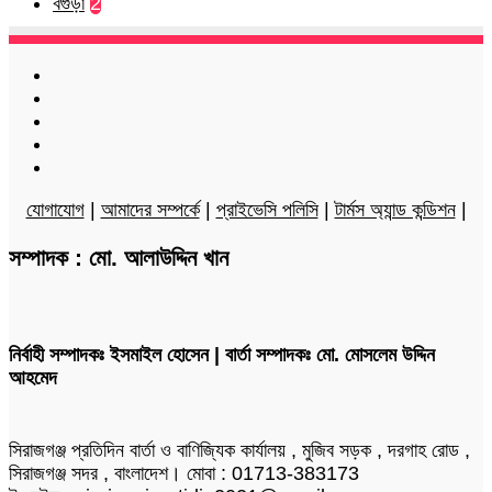
বগুড়া
2
Facebook
Twitter
LinkedIn
YouTube
Instagram
যোগাযোগ
|
আমাদের সম্পর্কে
|
প্রাইভেসি পলিসি
|
টার্মস অ্যান্ড কন্ডিশন
|
সম্পাদক : মো. আলাউদ্দিন খান
নির্বাহী সম্পাদকঃ ইসমাইল হোসেন | বার্তা সম্পাদকঃ মো. মোসলেম উদ্দিন
আহমেদ
সিরাজগঞ্জ প্রতিদিন বার্তা ও বাণিজ্যিক কার্যালয় , মুজিব সড়ক , দরগাহ রোড ,
সিরাজগঞ্জ সদর , বাংলাদেশ। মোবা : 01713-383173