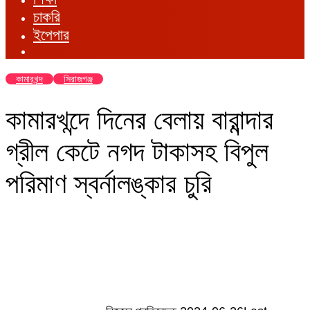
চাকরি
ইপেপার
কামারখন্দ
সিরাজগঞ্জ
কামারখন্দে দিনের বেলায় বারান্দার
গ্রীল কেটে নগদ টাকাসহ বিপুল
পরিমাণ স্বর্নালঙ্কার চুরি
Send
an
email