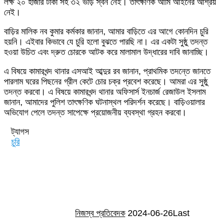
লক্ষ ২০ হাজার টাকা সহ ৩২ ভড়ি স্বর্ন নেই। তাৎক্ষণিক আমি আইনের আশ্রয়
নেই।
বাড়ির মালিক নব কুমার কর্মকার জানান, আমার বাড়িতে এর আগে কোনদিন চুরি
হয়নি। এইবার কিভাবে যে চুরি হলো বুঝতে পারছি না। এর একটা সুষ্ঠু তদন্ত
হওয়া উচিত এবং দ্রুত চোরকে আটক করে মালামাল উদ্ধারের দাবি জানাচ্ছি।
এ বিষয়ে কামারখন্দ থানার এসআই আব্দুর রব জানান, প্রাথমিক তদন্তে জানতে
পারলাম ঘরের পিছনের গ্রীল কেটে চোর চক্র প্রবেশ করেছে। আমরা এর সুষ্ঠু
তদন্ত করবো। এ বিষয়ে কামারখন্দ থানার অফিসার্স ইনচার্জ রেজাউল ইসলাম
জানান, আমাদের পুলিশ তাৎক্ষণিক ঘটনাস্থল পরিদর্শন করেছে। বাড়িওয়ালার
অভিযোগ পেলে তদন্ত সাপেক্ষে প্রয়োজনীয় ব্যবস্থা গ্রহন করবো।
ট্যাগস
চুরি
Send
an
email
নিজস্ব প্রতিবেদক
2024-06-26
Last