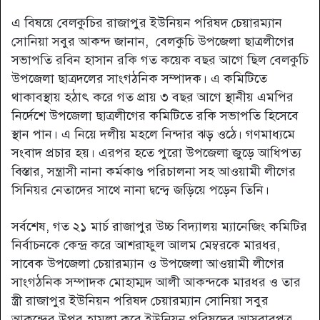
এ বিষয়ে বেলকুচির রাজাপুর ইউনিয়ন পরিষদ চেয়ারম্যান
সোনিয়া সবুর আকন্দ জানান, বেলকুচি উপজেলা ছাত্রলীগের
সভাপতি রবিন হাসান রকি গত কয়েক বছর আগে ছিল বেলকুচি
উপজেলা ছাত্রদলের সাংগঠনিক সম্পাদক। এ কমিটিতে
থাকাবস্থায় হঠাৎ করে গত প্রায় ৩ বছর আগে স্থানীয় এমপির
নির্দেশে উপজেলা ছাত্রলীগের কমিটিতে রকি সভাপতি হিসেবে
স্থান পান। এ নিয়ে দলীয় মহলে নিন্দার ঝড় ওঠে। গণমাধ্যমে
সংবাদ প্রচার হয়। এরপর হতে পুরো উপজেলা জুড়ে আধিপত্য
বিস্তার, সন্ত্রাসী নানা কর্মকাণ্ড পরিচালনা সহ আওয়ামী লীগের
সিনিয়র নেতাদের সাথে নানা দ্বন্দ্বে জড়িয়ে পড়েন তিনি।
সর্বশেষ, গত ২১ মার্চ রাজাপুর উচ্চ বিদ্যালয় ম্যানেজিং কমিটির
নির্বাচনকে কেন্দ্র করে আশরাফুল আলম মেম্বরকে মারধর,
সাবেক উপজেলা চেয়ারম্যান ও উপজেলা আওয়ামী লীগের
সাংগঠনিক সম্পাদক মোহাম্মদ আলী আকন্দকে মারধর ও তার
স্ত্রী রাজাপুর ইউনিয়ন পরিষদ চেয়ারম্যান সোনিয়া সবুর
আকন্দের উপর হামলা করে ইউনিয়ন পরিষদের আসবাবপত্র