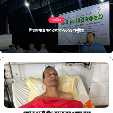
জাতীয়
সিরাজগঞ্জে জব ফেয়ার-২০২৬ অনুষ্ঠিত
জেলা আওয়ামী লীগ নেতা ফারুক গুরুতর অসুস্থ