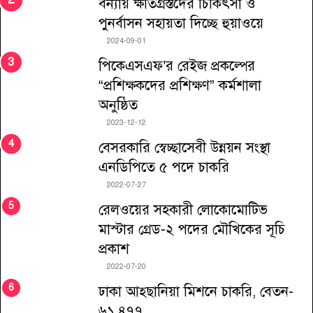
বন্যায় ক্ষতিগ্রস্তদের চিকিৎসা ও
পুনর্বাসন সহায়তা দিচ্ছে হুয়াওয়ে
2024-09-01
পিকেএসএফ’র রেইজ প্রকল্পের
“প্রশিক্ষকদের প্রশিক্ষণ” কর্মশালা
অনুষ্ঠিত
2023-12-12
বেসরকারি স্বেচ্ছাসেবী উন্নয়ন সংস্থা
এনডিপিতে ৫ পদে চাকরি
2022-07-27
রেলওয়ের সহকারী লোকোমোটিভ
মাস্টার গ্রেড-২ পদের মৌখিকের সূচি
প্রকাশ
2022-07-20
ঢাকা আহ্ছানিয়া মিশনে চাকরি, বেতন-
৬১,৪৭৭