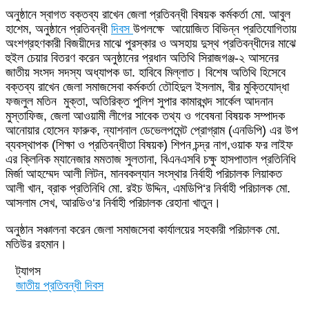
অনুষ্ঠানে স্বাগত বক্তব্য রাখেন জেলা প্রতিবন্ধী বিষয়ক কর্মকর্তা মো. আবুল
হাশেম, অনুষ্ঠানে প্রতিবন্ধী
দিবস
উপলক্ষে আয়োজিত বিভিন্ন প্রতিযোগিতায়
অংশগ্রহণকারী বিজয়ীদের মাঝে পুরস্কার ও অসহায় দুস্থ প্রতিবন্ধীদের মাঝে
হুইল চেয়ার বিতরণ করেন অনুষ্ঠানের প্রধান অতিথি সিরাজগঞ্জ-২ আসনের
জাতীয় সংসদ সদস্য অধ্যাপক ডা. হাবিবে মিল্লাত। বিশেষ অতিথি হিসেবে
বক্তব্য রাখেন জেলা সমাজসেবা কর্মকর্তা তৌহিদুল ইসলাম, বীর মুক্তিযোদ্ধা
ফজলুল মতিন মুক্তা, অতিরিক্ত পুলিশ সুপার কামারখন্দ সার্কেল আদনান
মুস্তাফিজ, জেলা আওয়ামী লীগের সাবেক তথ্য ও গবেষনা বিষয়ক সম্পাদক
আনোয়ার হোসেন ফারুক, ন্যাশনাল ডেভেলপমেন্ট প্রোগ্রাম (এনডিপি) এর উপ
ব্যবস্থাপক (শিক্ষা ও প্রতিবন্ধীতা বিষয়ক) শিপন চন্দ্র নাগ,ওয়াক ফর লাইফ
এর ক্লিনিক ম্যানেজার মমতাজ সুলতানা, বিএনএসবি চক্ষু হাসপাতাল প্রতিনিধি
মির্জা আহম্মেদ আলী লিটন, মানবকল্যান সংস্থার নির্বাহী পরিচালক লিয়াকত
আলী খান, ব্রাক প্রতিনিধি মো. রইচ উদ্দিন, এমডিপি‘র নির্বাহী পরিচালক মো.
আসলাম সেখ, আরডিও‘র নির্বাহী পরিচালক রেহানা খাতুন।
অনুষ্ঠান সঞ্চালনা করেন জেলা সমাজসেবা কার্যালয়ের সহকারী পরিচালক মো.
মতিউর রহমান।
ট্যাগস
জাতীয় প্রতিবন্ধী দিবস
Send