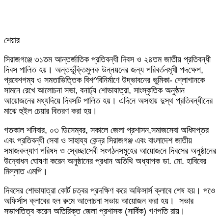
শেয়ার
Facebook
Twitter
LinkedIn
Skype
Messenger
Messenger
WhatsApp
Telegram
Share
প্রিন্ট
সিরাজগঞ্জে ৩১তম আন্তর্জাতিক প্রতিবন্ধী দিবস ও ২৪তম জাতীয় প্রতিবন্ধী
via
দিবস পালিত হয়। অন্তর্ভূক্তিমুলক উন্নয়নের জন্য পরিবর্তনমূখী পদক্ষেপ,
Email
প্রবেশগম্য ও সমতাভিত্তিক বিশ^বিনির্মাণে উদ্ভাবনের ভুমিকা- শ্লোগানকে
সামনে রেখে আলোচনা সভা, বনার্ঢ্য শোভাযাত্রা, সাংস্কৃতিক অনুষ্ঠান
আয়োজনের মধ্যদিয়ে দিবসটি পালিত হয়। এদিনে অসহায় দুস্থ প্রতিবন্ধীদের
মাঝে হুইল চেয়ার বিতরণ করা হয়।
গতকাল শনিবার, ০৩ ডিসেম্বর, সকালে জেলা প্রশাসন,সমাজসেবা অধিদপ্তর
এবং প্রতিবন্ধী সেবা ও সাহায্য কেন্দ্র সিরাজগঞ্জ এবং বাংলাদেশ জাতীয়
সমাজকল্যাণ পরিষদ ও স্বেচ্ছাসেবী সংগঠনসমুহের আয়োজনে দিবসের অনুষ্ঠানের
উদ্বোধন ঘোষণা করেন অনুষ্ঠানের প্রধান অতিথি অধ্যাপক ডা. মো. হাবিবের
মিল্লাত এমপি।
দিবসের শোভাযাত্রা কোর্ট চত্বর প্রদক্ষিণ করে অফিসার্স ক্লাবে শেষ হয়। পওে
অফির্সাস ক্লাবের হল রুমে আলোচনা সভায় আয়োজন করা হয়। সভার
সভাপতিত্ব করেন অতিরিক্ত জেলা প্রশাসক (সার্বিক) গণপতি রায়।