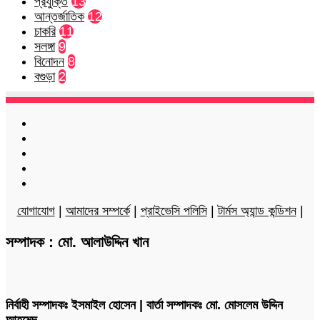
প্রযুক্তি
13
আন্তর্জাতিক
12
চাকরি
11
সলঙ্গা
9
বিনোদন
8
বগুড়া
2
Facebook
Twitter
LinkedIn
YouTube
Instagram
যোগাযোগ
|
আমাদের সম্পর্কে
|
প্রাইভেসি পলিসি
|
টার্মস অ্যান্ড কন্ডিশন
|
সম্পাদক : মো. আলাউদ্দিন খান
নির্বাহী সম্পাদকঃ ইসমাইল হোসেন | বার্তা সম্পাদকঃ মো. মোসলেম উদ্দিন
আহমেদ