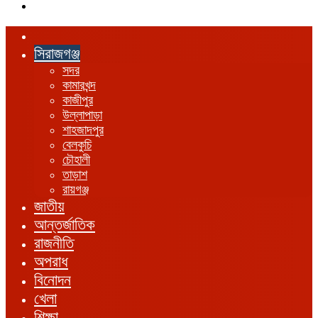
এখানে
খুঁজুন
হোম
সিরাজগঞ্জ
সদর
কামারখন্দ
কাজীপুর
উল্লাপাড়া
শাহজাদপুর
বেলকুচি
চৌহালী
তাড়াশ
রায়গঞ্জ
জাতীয়
আন্তর্জাতিক
রাজনীতি
অপরাধ
বিনোদন
খেলা
শিক্ষা