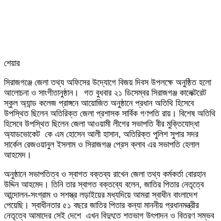
শেয়ার
Facebook
Twitter
LinkedIn
Skype
Messenger
Messenger
WhatsApp
Telegram
Share
প্রিন্ট
সিরাজগঞ্জে জেলা তথ্য অফিসের উদ্যোগে বিজয় দিবস উপলক্ষে অনুষ্ঠিত হলো
via
আলোচনা ও সাংগীতানুষ্ঠান। গত বুধবার ২১ ডিসেম্বর সিরাজগঞ্জ কালেক্টরেট
Email
স্কুল অ্যান্ড কলেজ প্রাঙ্গনে আয়োজিত অনুষ্ঠানে প্রধান অতিথি হিসেবে
উপস্থিত ছিলেন অতিরিক্ত জেলা প্রশাসক সার্বিক গণপতি রায়। বিশেষ অতিথি
হিসেবে উপস্থিত ছিলেন জেলা আওয়ামী লীগের সভাপতি বীর মুক্তিযোদ্ধা
অ্যাডভোকেট কে এম হোসেন আলী হাসান, অতিরিক্ত পুলিশ সুপার সদর
সার্কেল রেজওয়ানুল ইসলাম ও সিরাজগঞ্জ প্রেস ক্লাব এর সভাপতি হেলাল
আহমেদ।
অনুষ্ঠানে সভাপতিত্ব ও স্বাগত বক্তব্য রাখেন জেলা তথ্য কর্মকর্তা বোরহান
উদ্দিন আহমেদ। তিনি তার স্বাগত বক্তব্যে বলেন, জাতির পিতার নেতৃত্বে
আন্দোলন-সংগ্রাম ও সশস্ত্র লড়াইয়ের মধ্যদিয়ে আমরা স্বাধীন বাংলাদেশ
পেয়েছি। স্বাধীনতার ৫১ বছরে জাতির পিতার কন্যা মাননীয় প্রধানমন্ত্রীর
নেতৃত্বে আমাদের সেই দেশে এখন বিদুৎতে শতভাগ উৎপাদন ও বিতরণ সম্ভব