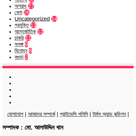
অপরাধ
27
খেলা
26
Uncategorized
14
প্রযুক্তি
13
আন্তর্জাতিক
12
চাকরি
11
সলঙ্গা
9
বিনোদন
8
বগুড়া
2
Facebook
Twitter
LinkedIn
YouTube
Instagram
যোগাযোগ
|
আমাদের সম্পর্কে
|
প্রাইভেসি পলিসি
|
টার্মস অ্যান্ড কন্ডিশন
|
সম্পাদক : মো. আলাউদ্দিন খান