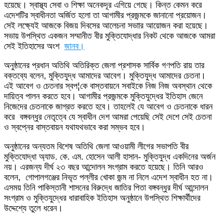
হয়েছে। স্বাস্থ্য সেবা ও শিক্ষা অনেকদূর এগিয়ে গেছে। কিন্ত কেমন করে
এদেশটির স্বাধীনতা অর্জিত হলো তা আগামীর প্রজন্মকে জানানো প্রয়োজন।
সেই লক্ষ্যেই আজকে বিজয় দিবসের আলেচনা সভাার আয়োজন করা হয়েছে।
সভায় উপস্থিত একজন সম্মানীত বীর মুক্তিযোদ্ধার নিকট থেকে আজকে আমরা
সেই ইতিহাসের অংশ
জানব।
অনুষ্ঠানের প্রধান অতিথি অতিরিক্ত জেলা প্রশাসক সার্বিক গণপতি রায় তার
বক্তব্যে বলেন, মুক্তিযুদ্ধ আমাদের আবেগ। মুক্তিযুদ্ধ আমাদের চেতনা।
এই আবেগ ও চেতনার স্বপ¦কে বাস্তবায়নে সবাইকে নিজ নিজ অবস্থান থেকে
দায়িত্ব পালন করতে হবে। আগামীর প্রজন্মকে মুক্তিযুদ্ধের ইতিহাস জেনে
নিজেদের চেতনাকে জাগ্রত করতে হবে। তাহলেই যে আবেগ ও চেতনাকে ধারন
করে বঙ্গবন্ধুর নেতৃত্বে যে স্বাধীন দেশ আমরা পেয়েছি সেই দেশে সেই চেতনা
ও স্বপ্নের বাস্তবায়ন যথাযথভাবে করা সম্ভব হবে।
অনুষ্ঠানের অন্যতম বিশেষ অতিথি জেলা আওয়ামী লীগের সভাপতি বীর
মুক্তিযোদ্ধা অ্যাড. কে. এম. হোসেন আলী হাসান- মুক্তিযুদ্ধ একদিনের অর্জন
নয়। এরজন্য দীর্ঘ ২৩ বছর আন্দোলন সংগ্রাম করতে হয়েছে। তিনি আরও
বলেন, গোপালগঞ্জের নিভৃত পল্লীর খোকা জন্ম না নিলে এদেশ স্বাধীন হত না।
এসময় তিনি পাকিস্তানী শাসনের বিরুদ্ধে জাতির পিতা বঙ্গবন্ধুর দীর্ঘ আন্দোলন
সংগ্রাম ও মুক্তিযুদ্ধের ধারাবাহিক ইতিহাস অনুষ্ঠানে উপস্থিত শিক্ষার্থীদের
উদ্দেশ্যে তুলে ধরেন।