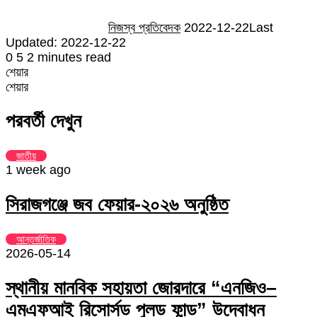
নিজস্ব প্রতিবেদক
2022-12-22
Last
Updated: 2022-12-22
0
5
2 minutes read
শেয়ার
Facebook
Twitter
LinkedIn
Skype
Messenger
Messenger
WhatsApp
Telegram
Share
প্রিন্ট
শেয়ার
via
Facebook
Twitter
LinkedIn
Skype
Messenger
Messenger
WhatsApp
Telegram
Share
প্রিন্ট
Email
via
পরবর্তী দেখুন
Email
জাতীয়
1 week ago
সিরাজগঞ্জে জব ফেয়ার-২০২৬ অনুষ্ঠিত
আন্তর্জাতিক
2026-05-14
স্থানীয় মানবিক সহায়তা জোরদারে “এনজিও–
এমএফআই রিসোর্সড পুলড ফান্ড” উদ্বোধন