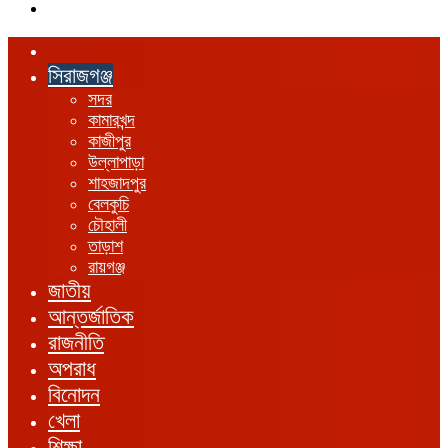
এখানে
খুঁজুন
হোম
সিরাজগঞ্জ
সদর
কামারখন্দ
কাজীপুর
উল্লাপাড়া
শাহজাদপুর
বেলকুচি
চৌহালী
তাড়াশ
রায়গঞ্জ
জাতীয়
আন্তর্জাতিক
রাজনীতি
অপরাধ
বিনোদন
খেলা
শিক্ষা