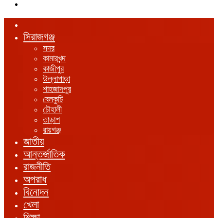
এখানে
খুঁজুন
হোম
সিরাজগঞ্জ
সদর
কামারখন্দ
কাজীপুর
উল্লাপাড়া
শাহজাদপুর
বেলকুচি
চৌহালী
তাড়াশ
রায়গঞ্জ
জাতীয়
আন্তর্জাতিক
রাজনীতি
অপরাধ
বিনোদন
খেলা
শিক্ষা