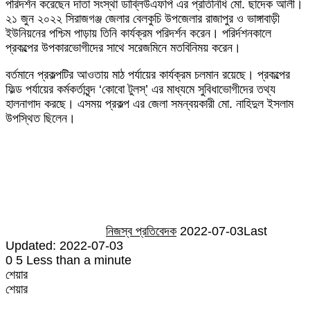
পরিদর্শন করেছেন দাতা সংস্থা ডাব্লিউএফপি এর প্রতিনিধি মো. ছাদেক আলী।
Email
২১ জুন ২০২২ সিরাজগঞ্জ জেলার বেলকুচি উপজেলার রাজাপুর ও ভাঙ্গাবাড়ী
ইউনিয়নের পশ্চিম পাড়ায় তিনি কার্যক্রম পরিদর্শন করেন। পরির্দশনকালে
প্রকল্পের উপকারভোগীদের সাথে সরেজমিনে মতবিনিময় করেন।
বর্তমানে প্রকল্পটির আওতায় মাঠ পর্যায়ের কার্যক্রম চলমান রয়েছে। প্রকল্পের
ফিল্ড পর্যায়ের কর্মকর্তাবৃন্দ ‘কোবো টুলস্’ এর মাধ্যমে সুবিধাভোগীদের তথ্য
হালনাগাদ করছে। এসময় প্রকল্প এর জেলা সমন্বয়কারী মো. নাহিদুল ইসলাম
উপস্থিত ছিলেন।
Send
an
email
নিজস্ব প্রতিবেদক
2022-07-03
Last
Updated: 2022-07-03
0
5
Less than a minute
শেয়ার
Facebook
Twitter
LinkedIn
Skype
Messenger
Messenger
WhatsApp
Telegram
Share
প্রিন্ট
শেয়ার
via
Facebook
Twitter
LinkedIn
Skype
Messenger
Messenger
WhatsApp
Telegram
Share
প্রিন্ট