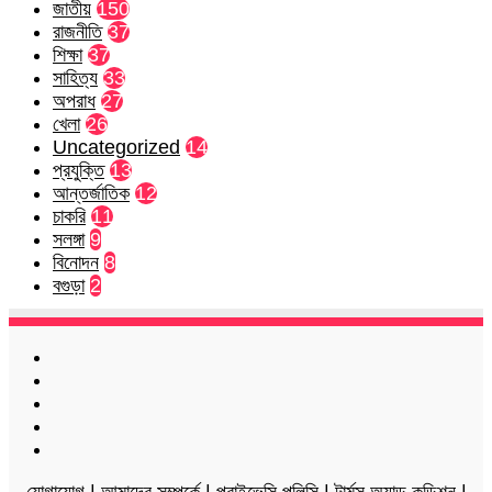
জাতীয়
150
রাজনীতি
37
শিক্ষা
37
সাহিত্য
33
অপরাধ
27
খেলা
26
Uncategorized
14
প্রযুক্তি
13
আন্তর্জাতিক
12
চাকরি
11
সলঙ্গা
9
বিনোদন
8
বগুড়া
2
Facebook
Twitter
LinkedIn
YouTube
Instagram
যোগাযোগ
|
আমাদের সম্পর্কে
|
প্রাইভেসি পলিসি
|
টার্মস অ্যান্ড কন্ডিশন
|