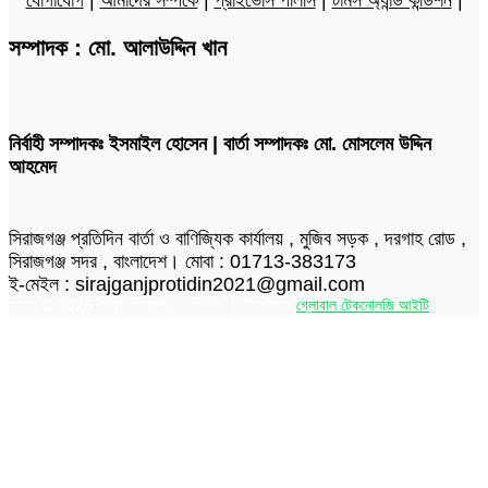
সম্পাদক : মো. আলাউদ্দিন খান
নির্বাহী সম্পাদকঃ ইসমাইল হোসেন | বার্তা সম্পাদকঃ মো. মোসলেম উদ্দিন
আহমেদ
সিরাজগঞ্জ প্রতিদিন বার্তা ও বাণিজ্যিক কার্যালয় , মুজিব সড়ক , দরগাহ রোড ,
সিরাজগঞ্জ সদর , বাংলাদেশ। মোবা : 01713-383173
ই-মেইল : sirajganjprotidin2021@gmail.com
স্বত্ব © 2026 দৈনিক সিরাজগঞ্জ প্রতিদিন | ডিজাইনার
গ্লোবাল টেকনোলজি আইটি
Facebook
Twitter
LinkedIn
Skype
Messenger
Messenger
WhatsApp
Telegram
Back
to
top
button