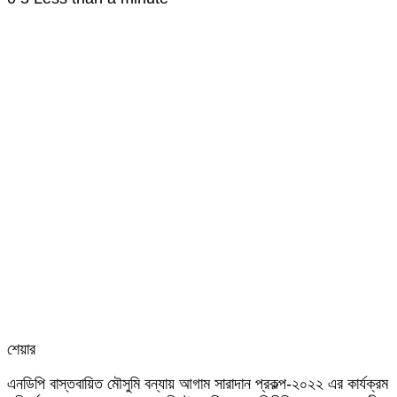
শেয়ার
Facebook
Twitter
LinkedIn
Skype
Messenger
Messenger
WhatsApp
Telegram
Share
প্রিন্ট
এনডিপি বাস্তবায়িত মৌসুমি বন্যায় আগাম সারাদান প্রকল্প-২০২২ এর কার্যক্রম
via