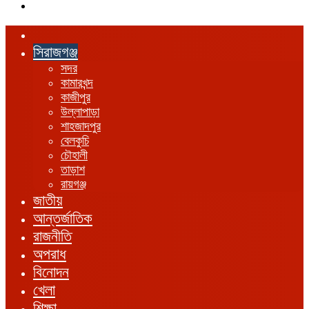
এখানে
খুঁজুন
হোম
সিরাজগঞ্জ
সদর
কামারখন্দ
কাজীপুর
উল্লাপাড়া
শাহজাদপুর
বেলকুচি
চৌহালী
তাড়াশ
রায়গঞ্জ
জাতীয়
আন্তর্জাতিক
রাজনীতি
অপরাধ
বিনোদন
খেলা
শিক্ষা