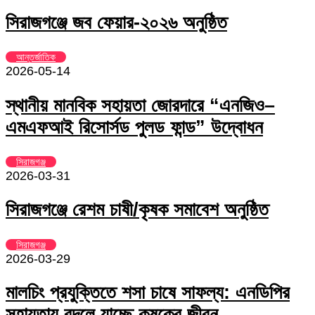
সিরাজগঞ্জে জব ফেয়ার-২০২৬ অনুষ্ঠিত
আন্তর্জাতিক
2026-05-14
স্থানীয় মানবিক সহায়তা জোরদারে “এনজিও–
এমএফআই রিসোর্সড পুলড ফান্ড” উদ্বোধন
সিরাজগঞ্জ
2026-03-31
সিরাজগঞ্জে রেশম চাষী/কৃষক সমাবেশ অনুষ্ঠিত
সিরাজগঞ্জ
2026-03-29
মালচিং প্রযুক্তিতে শসা চাষে সাফল্য: এনডিপির
সহায়তায় বদলে যাচ্ছে কৃষকের জীবন