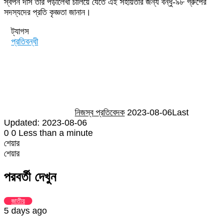
স্বপন দাস তার পড়ালেখা চালিয়ে যেতে এই সহায়তার জন্য বন্ধু-৯৮ গ্রুপের
সদস্যদের প্রতি কৃজ্ঞতা জানান।
ট্যাগস
প্রতিবন্ধী
Send
an
email
নিজস্ব প্রতিবেদক
2023-08-06
Last
Updated: 2023-08-06
0
0
Less than a minute
শেয়ার
Facebook
Twitter
LinkedIn
Skype
Messenger
Messenger
WhatsApp
Telegram
Share
প্রিন্ট
শেয়ার
via
Facebook
Twitter
LinkedIn
Skype
Messenger
Messenger
WhatsApp
Telegram
Share
প্রিন্ট
Email
via
পরবর্তী দেখুন
Email
জাতীয়
5 days ago