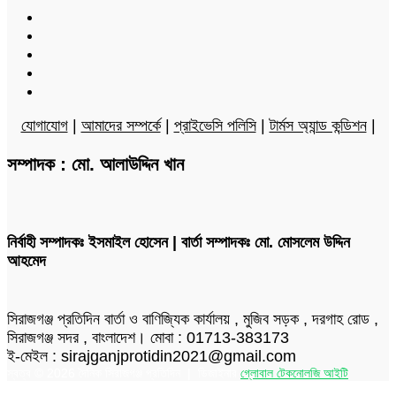
Facebook
Twitter
LinkedIn
YouTube
Instagram
যোগাযোগ
|
আমাদের সম্পর্কে
|
প্রাইভেসি পলিসি
|
টার্মস অ্যান্ড কন্ডিশন
|
সম্পাদক : মো. আলাউদ্দিন খান
নির্বাহী সম্পাদকঃ ইসমাইল হোসেন | বার্তা সম্পাদকঃ মো. মোসলেম উদ্দিন
আহমেদ
সিরাজগঞ্জ প্রতিদিন বার্তা ও বাণিজ্যিক কার্যালয় , মুজিব সড়ক , দরগাহ রোড ,
সিরাজগঞ্জ সদর , বাংলাদেশ। মোবা : 01713-383173
ই-মেইল : sirajganjprotidin2021@gmail.com
স্বত্ব © 2026 দৈনিক সিরাজগঞ্জ প্রতিদিন | ডিজাইনার
গ্লোবাল টেকনোলজি আইটি
Facebook
Twitter
LinkedIn
Skype
Messenger
Messenger
WhatsApp
Telegram
Back