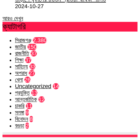
2024-10-27
আরও দেখুন
ক্যাটাগরি
সিরাজগঞ্জ
2,380
জাতীয়
150
রাজনীতি
37
শিক্ষা
37
সাহিত্য
33
অপরাধ
27
খেলা
26
Uncategorized
14
প্রযুক্তি
13
আন্তর্জাতিক
12
চাকরি
11
সলঙ্গা
9
বিনোদন
8
বগুড়া
2