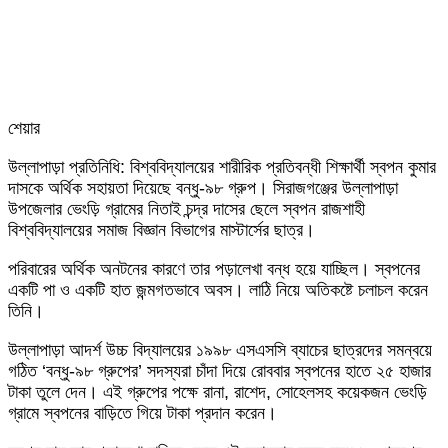
শেয়ার
Facebook
Twitter
LinkedIn
Skype
Messenger
Messenger
WhatsApp
Telegram
Share
প্রিন্ট
উল্লাপাড়া প্রতিনিধি: বিশ্ববিদ্যালয়ের শারীরিক প্রতিবন্ধী শিক্ষার্থী স্বপন কুমার
via
দাসকে অর্থিক সহায়তা দিয়েছে বন্ধু-৯৮ গ্রুপ। সিরাজগঞ্জের উল্লাপাড়া
Email
উপজেলার ভেংড়ি গ্রামের নিতাই চন্দ্র দাসের ছেলে স্বপন রাজশাহী
বিশ্ববিদ্যালয়ের সমাজ বিজ্ঞান বিভাগের মাস্টার্সের ছাত্র।
পরিবারের অর্থিক অনটনের কারণে তার পড়ালেখা বন্ধ হয়ে যাচ্ছিল। স্বপনের
একটি পা ও একটি হাত জন্মগতভাবে অবস। লাঠি নিয়ে অতিকষ্টে চলাচল করেন
তিনি।
উল্লাপাড়া আদর্শ উচ্চ বিদ্যালয়ের ১৯৯৮ এসএসসি ব্যাচের ছাত্রদের সমন্বয়ে
গঠিত ‘বন্ধু-৯৮ গ্রুপের’ সদস্যরা চাঁদা দিয়ে রোববার স্বপনের হাতে ২৫ হাজার
টাকা তুলে দেন। এই গ্রুপের পক্ষে রানা, রাশেদ, সোহেলসহ কয়েকজন ভেংড়ি
গ্রামে স্বপনের বাড়িতে গিয়ে টাকা প্রদান করেন।