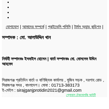
Twitter
LinkedIn
YouTube
Instagram
যোগাযোগ
|
আমাদের সম্পর্কে
|
প্রাইভেসি পলিসি
|
টার্মস অ্যান্ড কন্ডিশন
|
সম্পাদক : মো. আলাউদ্দিন খান
নির্বাহী সম্পাদকঃ ইসমাইল হোসেন | বার্তা সম্পাদকঃ মো. মোসলেম উদ্দিন
আহমেদ
সিরাজগঞ্জ প্রতিদিন বার্তা ও বাণিজ্যিক কার্যালয় , মুজিব সড়ক , দরগাহ রোড ,
সিরাজগঞ্জ সদর , বাংলাদেশ। মোবা : 01713-383173
ই-মেইল : sirajganjprotidin2021@gmail.com
স্বত্ব © 2026 দৈনিক সিরাজগঞ্জ প্রতিদিন | ডিজাইনার
গ্লোবাল টেকনোলজি আইটি
Facebook
Twitter
LinkedIn
Skype
Messenger
Messenger
WhatsApp
Telegram
Back
to