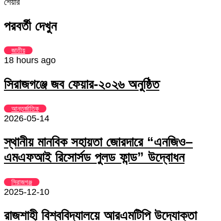
Facebook
Twitter
LinkedIn
Skype
Messenger
Messenger
WhatsApp
Telegram
Share
প্রিন্ট
শেয়ার
via
Facebook
Twitter
LinkedIn
Skype
Messenger
Messenger
WhatsApp
Telegram
Share
প্রিন্ট
Email
via
পরবর্তী দেখুন
Email
জাতীয়
18 hours ago
সিরাজগঞ্জে জব ফেয়ার-২০২৬ অনুষ্ঠিত
আন্তর্জাতিক
2026-05-14
স্থানীয় মানবিক সহায়তা জোরদারে “এনজিও–
এমএফআই রিসোর্সড পুলড ফান্ড” উদ্বোধন
সিরাজগঞ্জ
2025-12-10
রাজশাহী বিশ্ববিদ্যালয়ে আরএমটিপি উদ্যোক্তা