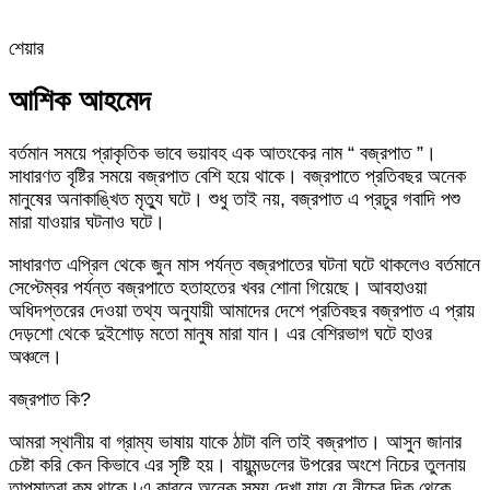
শেয়ার
Facebook
Twitter
LinkedIn
Skype
Messenger
Messenger
WhatsApp
Telegram
Share
প্রিন্ট
via
আশিক আহমেদ
Email
বর্তমান সময়ে প্রাকৃতিক ভাবে ভয়াবহ এক আতংকের নাম “ বজ্রপাত ”।
সাধারণত বৃষ্টির সময়ে বজ্রপাত বেশি হয়ে থাকে। বজ্রপাতে প্রতিবছর অনেক
মানুষের অনাকাঙ্খিত মৃত্যু ঘটে। শুধু তাই নয়, বজ্রপাত এ প্রচুর গবাদি পশু
মারা যাওয়ার ঘটনাও ঘটে।
সাধারণত এপ্রিল থেকে জুন মাস পর্যন্ত বজ্রপাতের ঘটনা ঘটে থাকলেও বর্তমানে
সেপ্টেম্বর পর্যন্ত বজ্রপাতে হতাহতের খবর শোনা গিয়েছে। আবহাওয়া
অধিদপ্তরের দেওয়া তথ্য অনুযায়ী আমাদের দেশে প্রতিবছর বজ্রপাত এ প্রায়
দেড়শো থেকে দুইশোড় মতো মানুষ মারা যান। এর বেশিরভাগ ঘটে হাওর
অঞ্চলে।
বজ্রপাত কি?
আমরা স্থানীয় বা গ্রাম্য ভাষায় যাকে ঠাটা বলি তাই বজ্রপাত। আসুন জানার
চেষ্টা করি কেন কিভাবে এর সৃষ্টি হয়। বায়ূমন্ডলের উপরের অংশে নিচের তুলনায়
তাপমাত্রা কম থাকে।এ কারনে অনেক সময় দেখা যায় যে,নীচের দিক থেকে