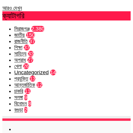
আরও দেখুন
ক্যাটাগরি
সিরাজগঞ্জ
2,380
জাতীয়
150
রাজনীতি
37
শিক্ষা
37
সাহিত্য
33
অপরাধ
27
খেলা
26
Uncategorized
14
প্রযুক্তি
13
আন্তর্জাতিক
12
চাকরি
11
সলঙ্গা
9
বিনোদন
8
বগুড়া
2
Facebook