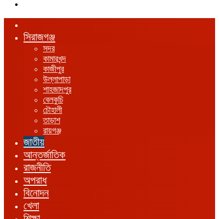
এখানে
খুঁজুন
হোম
সিরাজগঞ্জ
সদর
কামারখন্দ
কাজীপুর
উল্লাপাড়া
শাহজাদপুর
বেলকুচি
চৌহালী
তাড়াশ
রায়গঞ্জ
জাতীয়
আন্তর্জাতিক
রাজনীতি
অপরাধ
বিনোদন
খেলা
শিক্ষা