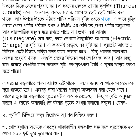
উপরের দিকে মেঘের প্রবাহ হয়।এ ধরনের মেঘকে থান্ডার ক্লাউড (Thunder
Clouds) বলে। অন্যান্য মেঘের মত এ মেঘে ও ছোট ছোট পানির কনা
থাকে।আর উপরে উঠতে উঠতে পানির পরিমান বৃদ্ধি পেতে
থাকে
।এ ভাবে বৃদ্ধি
পেতে পেতে পানির পরিমান যখন ৫ মিঃমিঃ এর বেশি হয়,তখন পানির অনুগুলো
আর পারস্পারিক বন্ধন ধরে রাখতে পাড়ে না।তখন এরা আলাদা
(Disintegrate) হয়ে যায়, ফলে সেখানে বৈদ্যুতিক আধানের (Electric
Charge)এর সৃষ্টি হয়। এ কারনেই বৈদ্যুৎ এর সৃষ্টি হয়। প্রতিটি আঘাত ১
বিলিয়ন ভোল্ট বিদ্যুৎ শক্তি বহন করার ক্ষমতা রাখে। কিছু প্রকার বজ্রপাত
মেঘের মধ্যেই থাকে। সেগুলি মেঘের বিভিন্ন অঞ্চলে বিরাজ করে। আর কিছু
ভাগ রয়েছে যেগুলির ফলে দাবানল সৃষ্টি, অগ্ন্যুৎপাত তৈরি ও তুষার ঝড়ের কারণ
হতে পারে।
এ ধরনের বজ্রপাতে প্রান হানিও ঘটে থাকে। বাচার জন্য এ থেকে আমাদেরকে
দূরে থাকতে হবে। এজন্য নানা ধরনের প্রন্থা অবলম্বন করা যেতে পারে।
আগের তুলনায় বজ্রপাতে মৃতের ঘটনা অনেক বেড়েছে। কিছু পদ্ধতি অনুসরণ
করলে এ ধরণের অনাকাঙ্খিত ঘটনায় মৃতের সংখ্যা কমানো সম্ভব। যেমন-
২. প্রতিটি বিল্ডিংয়ে বজ্র নিরোধক স্থাপন নিশ্চিত করন।
৩. খোলাস্থানে অনেকে একত্রে থাকাকালীন বজ্রপাত শুরু হলে প্রত্যেকে ৫০
থেকে ১০০ ফুট দূরে দূরে সরে যান।