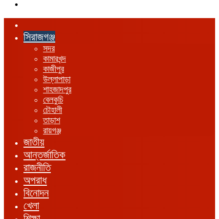
এখানে
খুঁজুন
হোম
সিরাজগঞ্জ
সদর
কামারখন্দ
কাজীপুর
উল্লাপাড়া
শাহজাদপুর
বেলকুচি
চৌহালী
তাড়াশ
রায়গঞ্জ
জাতীয়
আন্তর্জাতিক
রাজনীতি
অপরাধ
বিনোদন
খেলা
শিক্ষা