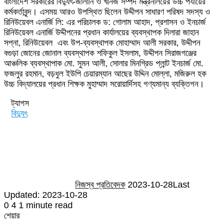
বাংলাদেশ সরকারের বিদ্যুৎ-জালানি ও খনিজ সম্পদ মন্ত্রনালয়ের উচ্চ পর্যায়ের
কর্মকর্তাবৃন্দ। এসময় আরও উপস্থিত ছিলেন উদ্দীপন সাধারণ পরিষদ সদস্য ও
রিনিউয়েবল এনার্জি লি: এর পরিচালক ড: গোলাম আহাদ, প্রশাসন ও ইনচার্জ
রিনিউয়েবল এনার্জি উদ্দীপনের প্রধান কার্যালয়ের ব্যবস্থাপক দিলারা জাহান
সপ্না, রিনিউয়েবল এবং উপ-ব্যবস্থাপক মোহাম্মাদ আলী সরকার, উদ্দীপন
বগুড়া জোনের জোনাল ব্যবস্থাপক শফিকুল ইসলাম, উদ্দীপন সিরাজগঞ্জের
আঞ্চলিক ব্যবস্থাপাক মো. সুমন আলী, সোলার মিনগ্রিড প্লান্ট ইনচার্জ মো.
ফজলুর রহমান, বড়ধুল ইউপি চেয়ারম্যান আছের উদ্দিন মোল্লা, মজিরুল হক
উচ্চ বিদ্যালয়ের প্রধান শিক্ষক মুহাম্মাদ সরোয়ার্দিসহ গণ্যমান্য ব্যক্তিগন।
ট্যাগস
বিদ্যুৎ
Send
an
email
নিজস্ব প্রতিবেদক
2023-10-28
Last
Updated: 2023-10-28
0
4
1 minute read
শেয়ার