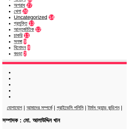
অপরাধ
27
খেলা
26
Uncategorized
14
প্রযুক্তি
13
আন্তর্জাতিক
12
চাকরি
11
সলঙ্গা
9
বিনোদন
8
বগুড়া
2
Facebook
Twitter
LinkedIn
YouTube
Instagram
যোগাযোগ
|
আমাদের সম্পর্কে
|
প্রাইভেসি পলিসি
|
টার্মস অ্যান্ড কন্ডিশন
|
সম্পাদক : মো. আলাউদ্দিন খান