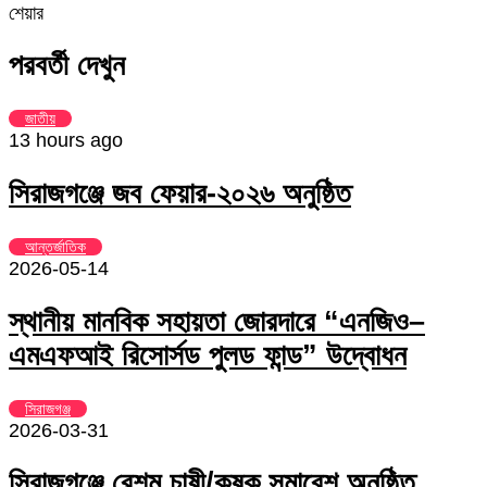
Facebook
Twitter
LinkedIn
Skype
Messenger
Messenger
WhatsApp
Telegram
Share
প্রিন্ট
শেয়ার
via
Facebook
Twitter
LinkedIn
Skype
Messenger
Messenger
WhatsApp
Telegram
Share
প্রিন্ট
Email
via
পরবর্তী দেখুন
Email
জাতীয়
13 hours ago
সিরাজগঞ্জে জব ফেয়ার-২০২৬ অনুষ্ঠিত
আন্তর্জাতিক
2026-05-14
স্থানীয় মানবিক সহায়তা জোরদারে “এনজিও–
এমএফআই রিসোর্সড পুলড ফান্ড” উদ্বোধন
সিরাজগঞ্জ
2026-03-31
সিরাজগঞ্জে রেশম চাষী/কৃষক সমাবেশ অনুষ্ঠিত