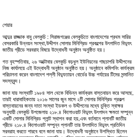
শেয়ার
Facebook
Twitter
LinkedIn
Skype
Messenger
Messenger
WhatsApp
Telegram
Share
প্রিন্ট
আব্দুর রাজ্জাক বাবু বেলকুচি : সিরাজগঞ্জের বেলকুচিতে বাংলাদেশের প্রথম সারির
via
বেসরকারি উন্নয়ন সংস্থা,উদ্দীপন সোলার মিনিগ্রিড প্রকল্পের উৎপাদিত বিদ্যুৎ
Email
জাতীয় গ্রীডে সরবরাহ বিষয়ে উদ্বোধনী অনুষ্ঠান অনুষ্ঠিত হয়।
গত বৃহস্পতিবার, ২৬ অক্টোবার বেলকুচি বড়ধুল ইউনিয়নের গাছচাপরি উদ্দীপনের
নিজ কার্যালয়ে এই উদ্বোধনী অনুষ্ঠান অনুষ্ঠিত হয়। অনুষ্ঠানে কমিশনিং কার্যক্রম
পরিচালনা করেন বাংলাদেশ পল্লী বিদ্যুতায়ন বোর্ডের উচ্চ পর্যায়ের টিমের সন্মানিত
সদস্যবৃন্দ।
জানা যায় সংস্থাটি ১৯৮৪ সাল থেকে বিভিন্ন কার্যক্রম বাস্তবায়ন করে আসছে,
তারই ধারাবাহিকতায় ২০১৬ সালের জুন মাসে ২টি সোলার মিনিগ্রিড প্রকল্প
বাস্তবায়নের জন্য দাতা সংস্থা ইডকল ও উদ্দীপনের মধ্যে চুক্তি স্বাক্ষর
অনুযায়ী বেলকুচি উপজেলায় ২১৮.৪ কিলোওয়াট বিদ্যুৎ উৎপাদন ক্ষমতা সম্পুন্ন
একটি সোলার মিনিগ্রিড প্লান্ট স্থাপন করা হয়,এবং বর্তমানে প্লানটি জাতীয়
গ্রীডে ২১৮.৪ কিলোওয়াট সম্পুন্ন প্লানটি তার উৎপাদিত বিদ্যুৎ প্রতিদিন
সরবরাহ করতে পারবে বলে জানা যায়। উদ্বোধনী অনুষ্ঠানে উপস্থিত ছিলেন