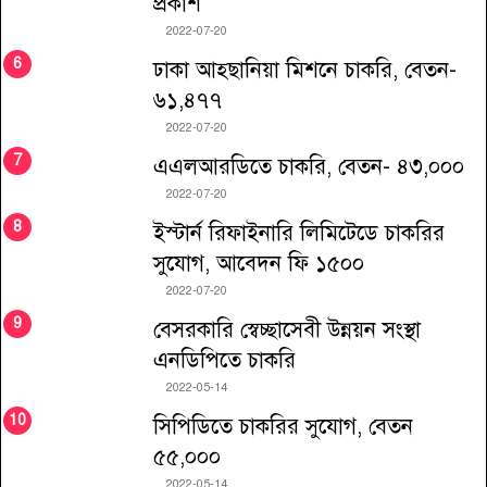
প্রকাশ
2022-07-20
ঢাকা আহ্ছানিয়া মিশনে চাকরি, বেতন-
৬১,৪৭৭
2022-07-20
এএলআরডিতে চাকরি, বেতন- ৪৩,০০০
2022-07-20
ইস্টার্ন রিফাইনারি লিমিটেডে চাকরির
সুযোগ, আবেদন ফি ১৫০০
2022-07-20
বেসরকারি স্বেচ্ছাসেবী উন্নয়ন সংস্থা
এনডিপিতে চাকরি
2022-05-14
সিপিডিতে চাকরির সুযোগ, বেতন
৫৫,০০০
2022-05-14