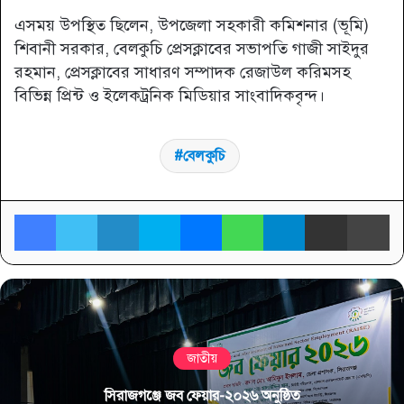
এসময় উপস্থিত ছিলেন, উপজেলা সহকারী কমিশনার (ভূমি)
শিবানী সরকার, বেলকুচি প্রেসক্লাবের সভাপতি গাজী সাইদুর
রহমান, প্রেসক্লাবের সাধারণ সম্পাদক রেজাউল করিমসহ
বিভিন্ন প্রিন্ট ও ইলেকট্রনিক মিডিয়ার সাংবাদিকবৃন্দ।
বেলকুচি
Facebook
Twitter
LinkedIn
Skype
Messenger
WhatsApp
Telegram
Share via Email
প্র
জাতীয়
সিরাজগঞ্জে জব ফেয়ার-২০২৬ অনুষ্ঠিত