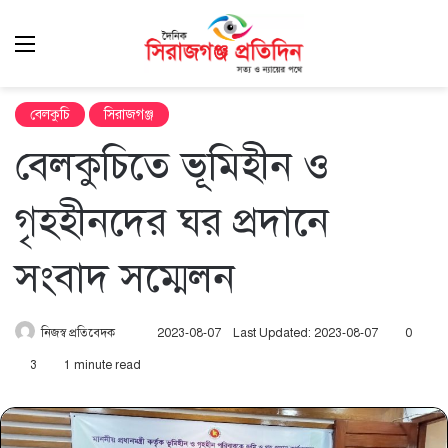
Menu
এখ
খুঁ
বেলকুচি
সিরাজগঞ্জ
বেলকুচিতে ভূমিহীন ও
গৃহহীনদের ঘর প্রদানে
সংবাদ সম্মেলন
Send
নিজস্ব প্রতিবেদক
2023-08-07
Last Updated: 2023-08-07
0
an
3
1 minute read
email