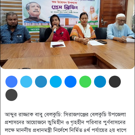
Facebook
Twitter
LinkedIn
Skype
Messenger
WhatsApp
Telegram
Share via Email
প্রিন্ট
আব্দুর রাজ্জাক বাবু বেলকুচি: সিরাজগঞ্জের বেলকুচি উপজেলা
প্রশাসনের আয়োজনে ভুমিহীন ও গৃহহীন পরিবার পুর্ণবাসনের
লক্ষে মাননীয় প্রধানমন্ত্রী নির্দেশে নির্মিত ৪র্থ পর্যায়ের ২য় ধাপে