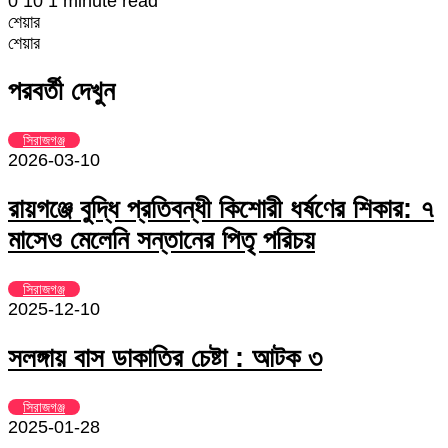
0
10
1 minute read
শেয়ার
Facebook
Twitter
LinkedIn
Skype
Messenger
Messenger
WhatsApp
Telegram
Share
প্রিন্ট
শেয়ার
via
Facebook
Twitter
LinkedIn
Skype
Messenger
Messenger
WhatsApp
Telegram
Share
প্রিন্ট
Email
via
পরবর্তী দেখুন
Email
সিরাজগঞ্জ
2026-03-10
রায়গঞ্জে বুদ্ধি প্রতিবন্ধী কিশোরী ধর্ষণের শিকার: ৭
মাসেও মেলেনি সন্তানের পিতৃ পরিচয়
সিরাজগঞ্জ
2025-12-10
সলঙ্গায় বাস ডাকাতির চেষ্টা : আটক ৩
সিরাজগঞ্জ
2025-01-28