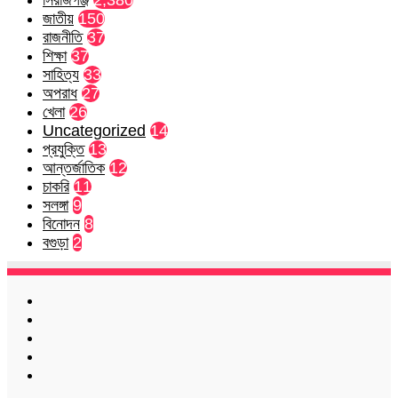
জাতীয়
150
রাজনীতি
37
শিক্ষা
37
সাহিত্য
33
অপরাধ
27
খেলা
26
Uncategorized
14
প্রযুক্তি
13
আন্তর্জাতিক
12
চাকরি
11
সলঙ্গা
9
বিনোদন
8
বগুড়া
2
Facebook
Twitter
LinkedIn
YouTube
Instagram