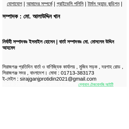
যোগাযোগ
|
আমাদের সম্পর্কে
|
প্রাইভেসি পলিসি
|
টার্মস অ্যান্ড কন্ডিশন
|
সম্পাদক : মো. আলাউদ্দিন খান
নির্বাহী সম্পাদকঃ ইসমাইল হোসেন | বার্তা সম্পাদকঃ মো. মোসলেম উদ্দিন
আহমেদ
সিরাজগঞ্জ প্রতিদিন বার্তা ও বাণিজ্যিক কার্যালয় , মুজিব সড়ক , দরগাহ রোড ,
সিরাজগঞ্জ সদর , বাংলাদেশ। মোবা : 01713-383173
ই-মেইল : sirajganjprotidin2021@gmail.com
স্বত্ব © 2026 দৈনিক সিরাজগঞ্জ প্রতিদিন | ডিজাইনার
গ্লোবাল টেকনোলজি আইটি
Facebook
Twitter
LinkedIn
Skype
Messenger
Messenger
WhatsApp
Telegram
Back
to
top
button