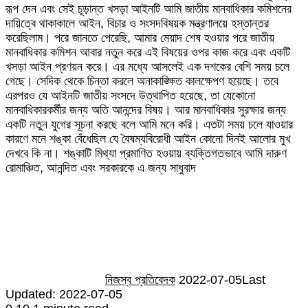
রূপ দেন এবং সেই চূড়ান্ত খসড়া আইনটি আমি জাতীয় মানবাধিকার কমিশনের
দায়িত্বে থাকাকালে আইন, বিচার ও সংসদবিষয়ক মন্ত্রণালয়ে হস্তান্তর
করেছিলাম। পরে জানতে পেরেছি, আমার মেয়াদ শেষ হওয়ার পরে জাতীয়
মানবাধিকার কমিশন আবার নতুন করে এই বিষয়ের ওপর কাজ করে এবং একটি
খসড়া আইন প্রণয়ন করে। এর মধ্যে আসলেই এক দশকের বেশি সময় চলে
গেছে। সেদিক থেকে চিন্তা করলে অনাকাঙ্ক্ষিত কালক্ষেপণ হয়েছে। তবে
এরপরও যে আইনটি জাতীয় সংসদে উত্থাপিত হয়েছে, তা যেকোনো
মানবাধিকারকর্মীর জন্য অতি আনন্দের বিষয়। আর মানবাধিকার সুরক্ষার জন্য
একটি নতুন যুগের সূচনা করছে বলে আমি মনে করি। এতটা সময় চলে যাওয়ার
কারণে মনে শঙ্কা বেঁধেছিল যে বৈষম্যবিরোধী আইন কোনো দিনই আলোর মুখ
দেখবে কি না। শঙ্কাটি মিথ্যা প্রমাণিত হওয়ায় ব্যক্তিগতভাবে আমি দারুণ
রোমাঞ্চিত, আনন্দিত এবং সরকারকে এ জন্য সাধুবাদ
Send
an
email
নিজস্ব প্রতিবেদক
2022-07-05
Last
Updated: 2022-07-05