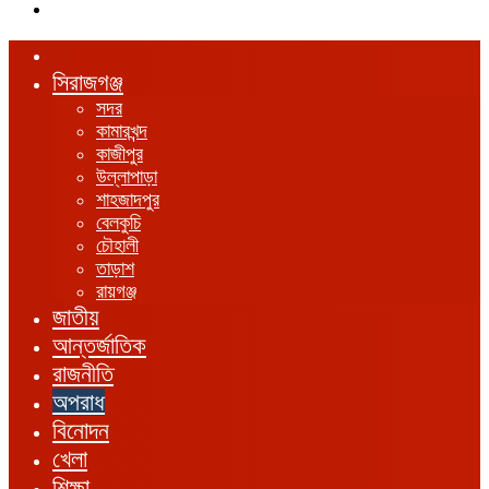
এখানে
খুঁজুন
হোম
সিরাজগঞ্জ
সদর
কামারখন্দ
কাজীপুর
উল্লাপাড়া
শাহজাদপুর
বেলকুচি
চৌহালী
তাড়াশ
রায়গঞ্জ
জাতীয়
আন্তর্জাতিক
রাজনীতি
অপরাধ
বিনোদন
খেলা
শিক্ষা