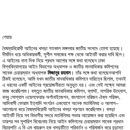
শেয়ার
Facebook
Twitter
LinkedIn
Skype
Messenger
Messenger
WhatsApp
Telegram
Share
প্রিন্ট
বৈষম্যবিরোধী আইনের খসড়া গতকাল মঙ্গলবার জাতীয় সংসদে তোলা হয়েছে।
via
দীর্ঘদিন ধরে অধিকারকর্মী, সুশীল সমাজের পক্ষ থেকে আইনটি করার দাবি ছিল।
Email
এ আইনের নানা দিক নিয়ে প্রথম আলোর সঙ্গে কথা বলেছেন ঢাকা
বিশ্ববিদ্যালয়ের আইন বিভাগের অধ্যাপক ও জাতীয় মানবাধিকার কমিশনের
সাবেক চেয়ারম্যান অধ্যাপক
মিজানুর রহমান
। তাঁর সঙ্গে কথা বলেছেনআপনি
ঠিকই বলেছেন, আমি যখন জাতীয় মানবাধিকার কমিশনে দায়িত্বে ছিলাম, তখনই
এ ধরনের একটি আইনের প্রয়োজনীয়তা অনুভূত হয়। এবং সেই লক্ষ্যে আমরা
কাজ করেছিলাম। বস্তুত জাতীয় মানবাধিকার কমিশন, ব্লাস্ট, নাগরিক উদ্যোগ,
বন্ধু সোশ্যাল ওয়েলফেয়ার অর্গানাইজেশন, বাংলাদেশ হরিজন ঐক্য পরিষদ,
আদিবাসী ফোরাম ইত্যাদি সংগঠন একযোগে অনেক মতবিনিময় ও আলাপ–
আলোচনা করে বৈষম্যবিরোধী আইনের খসড়া প্রণয়ন করেছিলাম। খসড়া
আইনটি নিয়ে সব বিভাগীয় সদরে মতবিনিময় সভার আয়োজন করা হয়েছিল এবং
তারপর সব সুপারিশ বিবেচনায় নিয়ে আইন কমিশনের চেয়ারম্যান সাবেক প্রধান
বিচারপতি এ বি এম খায়রুল হক খসড়াটিতে পরিবর্তন ও পরিমার্জন করে চূড়ান্ত