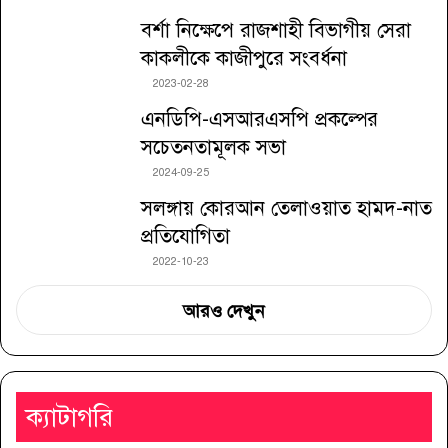
বর্শা নিক্ষেপে রাজশাহী বিভাগীয় সেরা
কাকলীকে কাজীপুরে সংবর্ধনা
2023-02-28
এনডিপি-এসআরএসপি প্রকল্পের
সচেতনতামূলক সভা
2024-09-25
সলঙ্গায় কোরআন তেলাওয়াত হামদ-নাত
প্রতিযোগিতা
2022-10-23
আরও দেখুন
ক্যাটাগরি