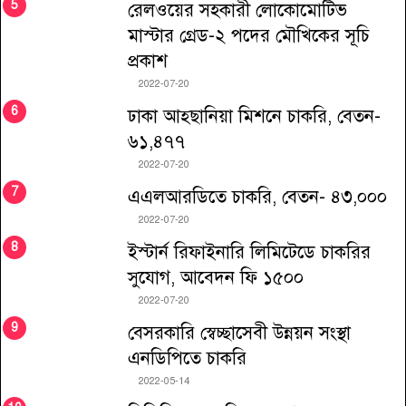
রেলওয়ের সহকারী লোকোমোটিভ
মাস্টার গ্রেড-২ পদের মৌখিকের সূচি
প্রকাশ
2022-07-20
ঢাকা আহ্ছানিয়া মিশনে চাকরি, বেতন-
৬১,৪৭৭
2022-07-20
এএলআরডিতে চাকরি, বেতন- ৪৩,০০০
2022-07-20
ইস্টার্ন রিফাইনারি লিমিটেডে চাকরির
সুযোগ, আবেদন ফি ১৫০০
2022-07-20
বেসরকারি স্বেচ্ছাসেবী উন্নয়ন সংস্থা
এনডিপিতে চাকরি
2022-05-14