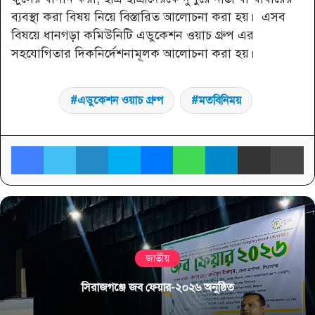
ব্যবস্থা করা বিষয় নিয়ে বিস্তারিত আলোচনা করা হয়। এসব
বিষয়ে ধানগড়া কমিউনিটি এডুকেশন ওয়াচ গ্রুপ এর
সহযোগিতার দিকনির্দেশনামূলক আলোচনা করা হয়।
এডুকেশন ওয়াচ গ্রুপ
মতবিনিময়
Facebook
Twitter
LinkedIn
Skype
Messenger
WhatsApp
Telegram
Share via Email
প্র
জাতীয়
সিরাজগঞ্জে জব ফেয়ার-২০২৬ অনুষ্ঠিত