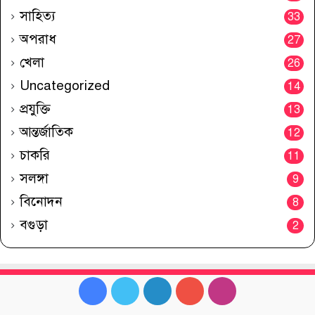
সাহিত্য
33
অপরাধ
27
খেলা
26
Uncategorized
14
প্রযুক্তি
13
আন্তর্জাতিক
12
চাকরি
11
সলঙ্গা
9
বিনোদন
8
বগুড়া
2
Facebook
Twitter
LinkedIn
YouTube
Instagram