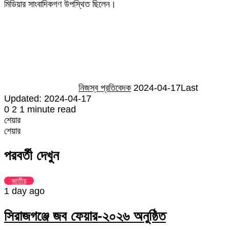
মিডিয়ার সাংবাদিকগণ উপস্থিত ছিলেন।
Send
an
email
নিজস্ব প্রতিবেদক
2024-04-17
Last
Updated: 2024-04-17
0
2
1 minute read
শেয়ার
Facebook
Twitter
LinkedIn
Skype
Messenger
Messenger
WhatsApp
Telegram
Share
প্রিন্ট
শেয়ার
via
Facebook
Twitter
LinkedIn
Skype
Messenger
Messenger
WhatsApp
Telegram
Share
প্রিন্ট
Email
via
পরবর্তী দেখুন
Email
জাতীয়
1 day ago
সিরাজগঞ্জে জব ফেয়ার-২০২৬ অনুষ্ঠিত