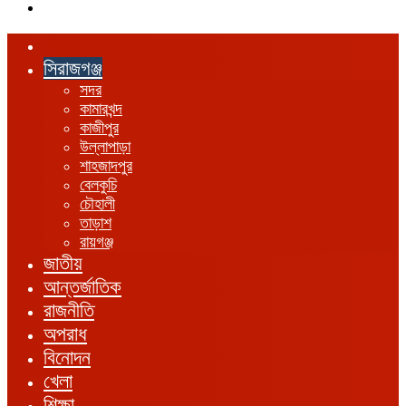
এখানে
খুঁজুন
হোম
সিরাজগঞ্জ
সদর
কামারখন্দ
কাজীপুর
উল্লাপাড়া
শাহজাদপুর
বেলকুচি
চৌহালী
তাড়াশ
রায়গঞ্জ
জাতীয়
আন্তর্জাতিক
রাজনীতি
অপরাধ
বিনোদন
খেলা
শিক্ষা