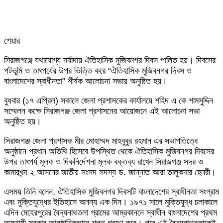
শেয়ার
Facebook
Twitter
LinkedIn
Skype
Messenger
Messenger
WhatsApp
Telegram
Share
প্রিন্ট
সিরাজগঞ্জে যথাযোগ্য মর্যাদায় ঐতিহাসিক মুজিবনগর দিবস পালিত হয়। দিবসের
via
পটভূমি ও তাৎপর্যের উপর ভিত্তি করে “ঐতিহাসিক মুজিবনগর দিবস ও
Email
বাংলাদেশের স্বাধীনতা” শীর্ষক আলোচনা সভায় অনুষ্ঠিত হয়।
বুধবার (১৭ এপ্রিল) সকালে জেলা প্রশাসকের কার্যালয়ে শহিদ এ কে শামসুদ্দিন
সম্মেলন কক্ষে সিরাজগঞ্জ জেলা প্রশাসনের আয়োজনে এই আলোচনা সভা
অনুষ্ঠিত হয়।
সিরাজগঞ্জ জেলা প্রশাসক মীর মোহাম্মদ মাহবুবুর রহমান এর সভাপতিত্বে
অনুষ্ঠানে প্রধান অতিথি হিসেবে উপস্থিত থেকে ঐতিহাসিক মুজিবনগর দিবসের
উপর তাৎপর্য মূলক ও দিকনির্দেশনা মূলক বক্তব্য রাখেন সিরাজগঞ্জ সদর ও
কামারখন্দ ২ আসনের জাতীয় সংসদ সদস্য ড. জান্নাত আরা তালুকদার হেনরী।
এসময় তিনি বলেন, ঐতিহাসিক মুজিবনগর দিবসটি বাংলাদেশের স্বাধীনতা সংগ্রাম
এবং মুক্তিযুদ্ধের ইতিহাসে অনন্য এক দিন। ১৯৭১ সালে মুক্তিযুদ্ধ চলাকালে
এদিন মেহেরপুরের বৈদ্যনাথতলা গ্রামের আম্রকাননে স্বাধীন বাংলাদেশের প্রথম
অস্থায়ী সরকার আনুষ্ঠানিকভাবে শপথ গ্রহণ করে। পরে এই বৈদ্যনাথতলাকেই