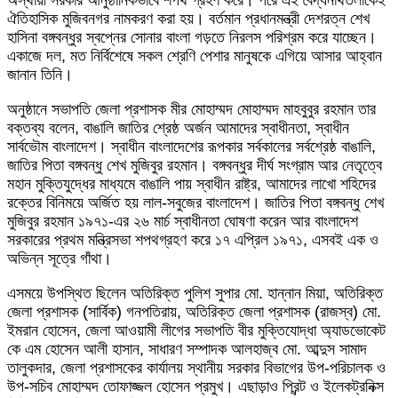
ঐতিহাসিক মুজিবনগর নামকরণ করা হয়। বর্তমান প্রধানমন্ত্রী দেশরত্ন শেখ
হাসিনা বঙ্গবন্ধুর স্বপ্নের সোনার বাংলা গড়তে নিরলস পরিশ্রম করে যাচ্ছেন।
একাজে দল, মত নির্বিশেষে সকল শ্রেণি পেশার মানুষকে এগিয়ে আসার আহ্বান
জানান তিনি।
অনুষ্ঠানে সভাপতি জেলা প্রশাসক মীর মোহাম্মদ মোহাম্মদ মাহবুবুর রহমান তার
বক্তব্য বলেন, বাঙালি জাতির শ্রেষ্ঠ অর্জন আমাদের স্বাধীনতা, স্বাধীন
সার্বভৌম বাংলাদেশ। স্বাধীন বাংলাদেশের রূপকার সর্বকালের সর্বশ্রেষ্ঠ বাঙালি,
জাতির পিতা বঙ্গবন্ধু শেখ মুজিবুর রহমান। বঙ্গবন্ধুর দীর্ঘ সংগ্রাম আর নেতৃত্বে
মহান মুক্তিযুদ্ধের মাধ্যমে বাঙালি পায় স্বাধীন রাষ্ট্র, আমাদের লাখো শহিদের
রক্তের বিনিময়ে অর্জিত হয় লাল-সবুজের বাংলাদেশ। জাতির পিতা বঙ্গবন্ধু শেখ
মুজিবুর রহমান ১৯৭১-এর ২৬ মার্চ স্বাধীনতা ঘোষণা করেন আর বাংলাদেশ
সরকারের প্রথম মন্ত্রিসভা শপথগ্রহণ করে ১৭ এপ্রিল ১৯৭১, এসবই এক ও
অভিন্ন সূত্রে গাঁথা।
এসময়ে উপস্থিত ছিলেন অতিরিক্ত পুলিশ সুপার মো. হান্নান মিয়া, অতিরিক্ত
জেলা প্রশাসক (সার্বিক) গনপতিরায়, অতিরিক্ত জেলা প্রশাসক (রাজস্ব) মো.
ইমরান হোসেন, জেলা আওয়ামী লীগের সভাপতি বীর মুক্তিযোদ্ধা অ্যাডভোকেট
কে এম হোসেন আলী হাসান, সাধারণ সম্পাদক আলহাজ্ব মো. আব্দুস সামাদ
তালুকদার, জেলা প্রশাসকের কার্যালয় স্থানীয় সরকার বিভাগের উপ-পরিচালক ও
উপ-সচিব মোহাম্মদ তোফাজ্জল হোসেন প্রমুখ। এছাড়াও প্রিন্ট ও ইলেকট্রনিক্স