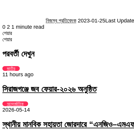
নিজস্ব প্রতিবেদক
2023-01-25
Last Update
0
2
1 minute read
শেয়ার
Facebook
Twitter
LinkedIn
Skype
Messenger
Messenger
WhatsApp
Telegram
Share
প্রিন্ট
শেয়ার
via
Facebook
Twitter
LinkedIn
Skype
Messenger
Messenger
WhatsApp
Telegram
Share
প্রিন্ট
Email
via
পরবর্তী দেখুন
Email
জাতীয়
11 hours ago
সিরাজগঞ্জে জব ফেয়ার-২০২৬ অনুষ্ঠিত
আন্তর্জাতিক
2026-05-14
স্থানীয় মানবিক সহায়তা জোরদারে “এনজিও–এমএফআ