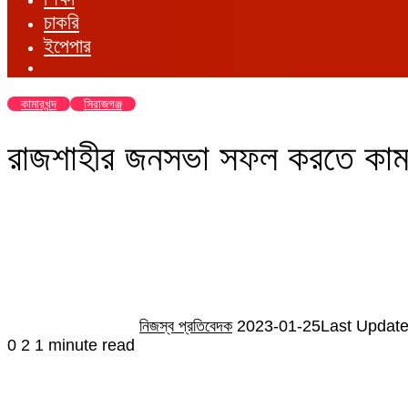
চাকরি
ইপেপার
কামারখন্দ
সিরাজগঞ্জ
রাজশাহীর জনসভা সফল করতে কামার
Send
an
email
নিজস্ব প্রতিবেদক
2023-01-25
Last Update
0
2
1 minute read