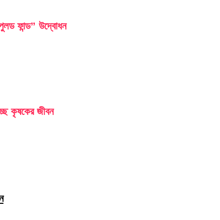
লড ফান্ড” উদ্বোধন
চ্ছে কৃষকের জীবন
ন