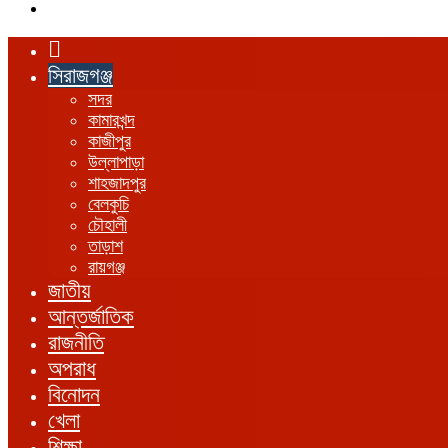
এখানে
খুঁজুন
হোম
সিরাজগঞ্জ
সদর
কামারখন্দ
কাজীপুর
উল্লাপাড়া
শাহজাদপুর
বেলকুচি
চৌহালী
তাড়াশ
রায়গঞ্জ
জাতীয়
আন্তর্জাতিক
রাজনীতি
অপরাধ
বিনোদন
খেলা
শিক্ষা