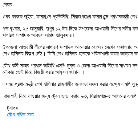
শেয়ার
Facebook
Twitter
LinkedIn
Skype
Messenger
Messenger
WhatsApp
Telegram
Share
প্রিন্ট
ওমর ফারুক ভুইয়া, কামারখন্দ প্রতিনিধি: সিরাজগঞ্জের কামারখন্দে প্রধানমন্ত্
via
Email
গত বুধবার, ২৫ জানুয়ারি, দুপুর ১২ টার দিকে উপজেলা আওয়ামী লীগের দলীয় কা
সাধারণ সম্পাদক আবদুস সামাদ তালুকদার।
উপজেলা আওয়ামী লীগের সাধারণ সম্পাদক আনোয়ার হোসেন সেখের সঞ্চালনায় অনু
শেখ হাসিনার বিকল্প নেই। তিনি শেখ হাসিনার হাতকে শক্তিশালী করার আহ্বান 
যৌথ কর্মী সভায় প্রধান অতিথি এমপি মুন্না ও জেলা আওয়ামী লীগের সাধারণ সম
নৌকায় ভোট দিয়ে বিজয়ী করার আহ্বান জানান ।
এসময় প্রধানমন্ত্রী শেখ হাসিনার রাজশাহীর জনসভা সফল করার লক্ষ্যে এমপি মুন্
রাজশাহী নিয়ে যাওয়ার জন্য ট্রেন ভাড়া করায় ৬৩, সিরাজগঞ্জ-২ আসনের এমপি অ
ট্যাগস
যৌথ বর্ধিত সভা
Send
an
email