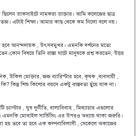
ি ছিলেন ডাকসাইটে নামকরা ডাক্তার। আমি কলেজের ছাত্র
ৃতজ্ঞ। এটাই শিক্ষা। আমার কাছ থেকে কম নিলো বলে নয়।
বেশ হবে আনন্দদায়ক , উৎসবমুখর। এমনকি দর্শনের মতো
রতেন।কোন বিষয়ে তিনি রাস্তা ঘাটে মানুষকে প্রশ্ন করতেন, উত্তর
াদিক, উকিল মোক্তার, জজ ব্যারিস্টার হবে, কৃষক ,ব্যবসায়ী ,
ি? কিন্তু শিশু কিশোর বয়সে একটু বাস্তবতা ছুঁয়ে যাক না।
াপ্টার , ঘুষ দুর্নীতি, বাল্যবিবাহ , মিথ্যাচার এগুলোর
ও। এমনকি মোবাইল সার্ভিসিং এর উপরও অধ্যায় থাকা জরুরি।
না হয় তবে তা হবে এক কল্পনাবিলাসী , সেকেলে অকাজের