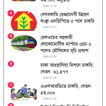
কর্মশালা অনুষ্ঠিত
2023-12-12
বেসরকারি স্বেচ্ছাসেবী উন্নয়ন
সংস্থা এনডিপিতে ৫ পদে চাকরি
2022-07-27
রেলওয়ের সহকারী
লোকোমোটিভ মাস্টার গ্রেড-২
পদের মৌখিকের সূচি প্রকাশ
2022-07-20
ঢাকা আহ্ছানিয়া মিশনে চাকরি,
বেতন- ৬১,৪৭৭
2022-07-20
এএলআরডিতে চাকরি, বেতন-
৪৩,০০০
2022-07-20