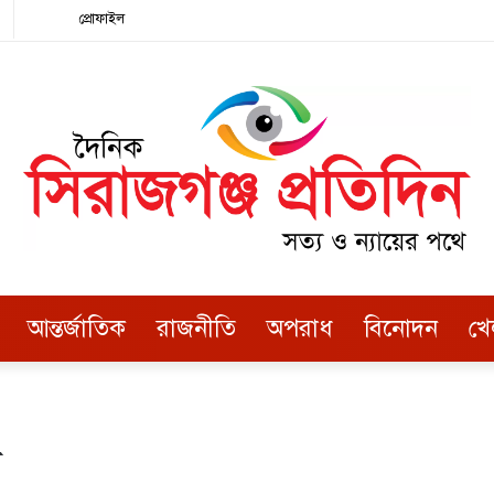
Random
Facebook
Twitter
LinkedIn
YouTube
Instagram
এখানে
প্রোফাইল
Article
খুঁজুন
আন্তর্জাতিক
রাজনীতি
অপরাধ
বিনোদন
খে
া