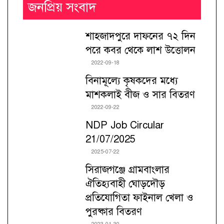
জনপ্রিয় সংবাদ
শাহজাদপুরে দাফনের ৭২ দিন
পরে কবর থেকে লাশ উত্তোলন
2022-09-18
বিনামূল্যে কৃষকদের মধ্যে
মাশকলাই বীজ ও সার বিতরণ
2022-09-22
NDP Job Circular
21/07/2025
2025-07-22
সিরাজগঞ্জে গ্রামবাংলার
ঐতিহ্যবাহী ঘোড়দৌড়
প্রতিযোগিতা ফাইনাল খেলা ও
পুরষ্কার বিতরণ