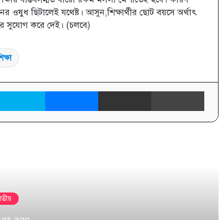
 ওষুধ ছিটালেই যথেষ্ট। আসুন,শিক্ষার্থীর ছোট বয়সে অর্থাৎ
়ার সুযোগ করে দেই। (চলবে)
িক্ষা
inkedIn
Skype
Messenger
Share via Email
প্রিন্ট
তী দেখুন
াতীয়
urs ago