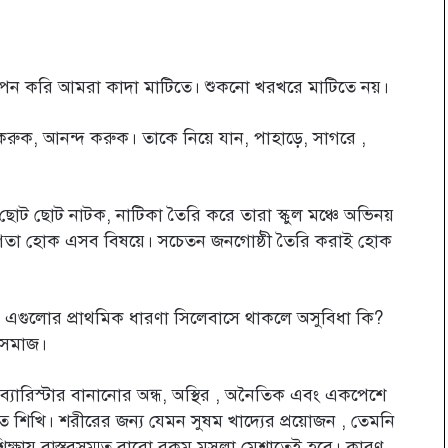
রা রোপন করি আমরা কাদা মাটিতে। শুকনো খরখরে মাটিতে নয়।
করুক, আনন্দ করুক। তাকে নিয়ে যান, পাহাড়ে, সাগরে ,
য়ে ছোট ছোট নাটক, নাটিকা তৈরি করে তারা স্কুল মঞ্চে অভিনয়
োগিতা হোক এসব বিষয়ে। সচেতন জনগোষ্ঠী তৈরি করাই হোক
়ন এগুলোর প্রাথমিক ধারণা সিলেবাসে থাকলে অসুবিধা কি?
 সমাজ।
র, ব্যারিস্টার বানানোর অন্ধ, অস্থির , অনৈতিক এবং একপেশে
তে শিখি। শরীরের জন্য যেমন সুষম খাদ্যের প্রয়োজন , তেমনি
িক্ষায় বাস্তবসম্মত বারো রকম মসলা মেশাতেই হবে। কারণ