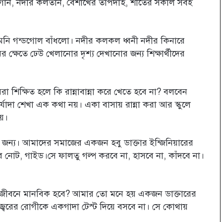
লের গান, নদীর কলতান, বৈশাখের তাপদাহ, শীতের সকাল সবই
মনি গন্ডগোল বাঁধলো। নদীর কলকল ধ্বনী নদীর কিনারে
র ক্ষেতে ঢেউ খেলানোর দৃশ্য দেখানোর জন্য শিক্ষার্থীদের
রা শিক্ষিত হলে কি রান্নাবান্না করে খেতে হবে না? বলবেন
র্যাদা শেখা এক কথা নয়। একা বাসায় রান্না করা আর স্কুলে
য়।
র জন্য। আমাদের সমাজের একজন হবু ডাক্তার ইন্জিনিয়ারের
 নোট, গাইড।সে ফালতু গল্প করবে না, হাসবে না, কাঁদবে না।
ত জীবনে মানবিক হবে? আমার তো মনে হয় একজন ডাক্তারের
্বরের রোগীকে একগাদা টেস্ট দিয়ে বসবে না। সে কোথায়