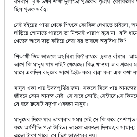
বসবাস। বৃক্ষ তখন শাখা দুলাতো পুস্তকের পৃষ্ঠায়, কোকি
ছিল পুস্তক সর্বস্ব।
যেই বইয়ের পাতা থেকে শিশুকে কোকিল দেখাতে চাইলো, অ
দাঁড়িয়ে শোনাতে পারলে তা নিশ্চয়ই খারাপ হবে না। যদি ধানে
খেতের আলে দাড় করিয়ে দেয়া হয় তাহলে অসুবিধা কি?
শিক্ষার্থী ডিম ভাজলে অসুবিধা কি? রাধবে ,চুলও বাঁধবে। আম
আগে কি মানুষ খায় নাই? খেয়েছে। কিন্তু খাওয়া আর শ্রমের ম
মাসে একদিন বন্ধুদের সাথে হৈচৈ করে রান্না করা এক কথা ন
মানুষ একা খায় উদরপুর্তির জন্য। সকলে মিলে খায় আনন্দে
জীবনে কোন আনন্দ নেই। সে যাবে কোচিং সেন্টারে।সে কিনবে
সে হবে রুবোট সদৃশ্য একজন মানুষ।
মানুষের দিকে যার তাকাবার সময় নেই সে কি করে পেশাগ
কষে অর্থনীতি পড়া উচিত। তাহলে একজন দিনমজুর সামান্য জ
এতো টাকা পাবে, সে চিন্তা ডাক্তারের নয়।