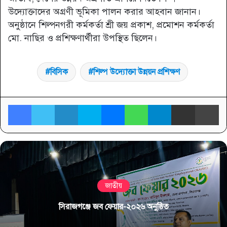
উদ্যোক্তাদের অগ্রণী ভূমিকা পালন করার আহবান জানান।
অনুষ্ঠানে শিল্পনগরী কর্মকর্তা শ্রী জয় প্রকাশ, প্রমোশন কর্মকর্তা
মো. নাছির ও প্রশিক্ষণার্থীরা উপস্থিত ছিলেন।
বিসিক
শিল্প উদ্যোক্তা উন্নয়ন প্রশিক্ষণ
Facebook
Twitter
LinkedIn
Skype
Messenger
WhatsApp
Telegram
Share via Email
প্র
জাতীয়
সিরাজগঞ্জে জব ফেয়ার-২০২৬ অনুষ্ঠিত