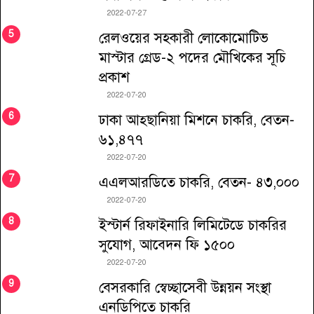
2022-07-27
রেলওয়ের সহকারী লোকোমোটিভ
মাস্টার গ্রেড-২ পদের মৌখিকের সূচি
প্রকাশ
2022-07-20
ঢাকা আহ্ছানিয়া মিশনে চাকরি, বেতন-
৬১,৪৭৭
2022-07-20
এএলআরডিতে চাকরি, বেতন- ৪৩,০০০
2022-07-20
ইস্টার্ন রিফাইনারি লিমিটেডে চাকরির
সুযোগ, আবেদন ফি ১৫০০
2022-07-20
বেসরকারি স্বেচ্ছাসেবী উন্নয়ন সংস্থা
এনডিপিতে চাকরি