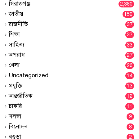
সিরাজগঞ্জ
2,380
জাতীয়
150
রাজনীতি
37
শিক্ষা
37
সাহিত্য
33
অপরাধ
27
খেলা
26
Uncategorized
14
প্রযুক্তি
13
আন্তর্জাতিক
12
চাকরি
11
সলঙ্গা
9
বিনোদন
8
বগুড়া
2