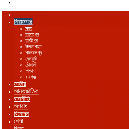
এখানে
খুঁজুন
হোম
সিরাজগঞ্জ
সদর
কামারখন্দ
কাজীপুর
উল্লাপাড়া
শাহজাদপুর
বেলকুচি
চৌহালী
তাড়াশ
রায়গঞ্জ
জাতীয়
আন্তর্জাতিক
রাজনীতি
অপরাধ
বিনোদন
খেলা
শিক্ষা