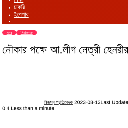
চাকরি
ইপেপার
সদর
সিরাজগঞ্জ
নৌকার পক্ষে আ.লীগ নেত্রী হেনর
Send
an
email
নিজস্ব প্রতিবেদক
2023-08-13
Last Update
0
4
Less than a minute