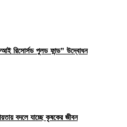
ই রিসোর্সড পুলড ফান্ড” উদ্বোধন
য়তায় বদলে যাচ্ছে কৃষকের জীবন