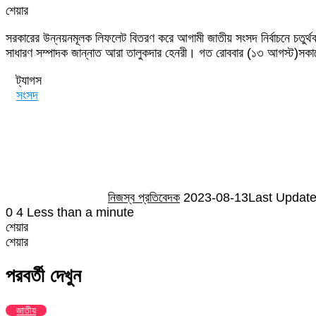
শেয়ার
Facebook
Twitter
LinkedIn
Skype
Messenger
Messenger
WhatsApp
Telegram
Share
প্রিন্ট
সরকারের উন্নয়নমূলক লিফলেট বিতরণ করে আগামী জাতীয় সংসদ নির্বাচনে চতুর্
via
সাধারণ সম্পাদক জান্নাত আরা তালুকদার হেনরী। গত রোববার (১৩ আগস্ট)সকালে
Email
ট্যাগস
সংসদ
Send
an
email
নিজস্ব প্রতিবেদক
2023-08-13
Last Update
0
4
Less than a minute
শেয়ার
Facebook
Twitter
LinkedIn
Skype
Messenger
Messenger
WhatsApp
Telegram
Share
প্রিন্ট
শেয়ার
via
Facebook
Twitter
LinkedIn
Skype
Messenger
Messenger
WhatsApp
Telegram
Share
প্রিন্ট
Email
via
পরবর্তী দেখুন
Email
জাতীয়