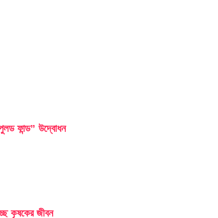
লড ফান্ড” উদ্বোধন
চ্ছে কৃষকের জীবন