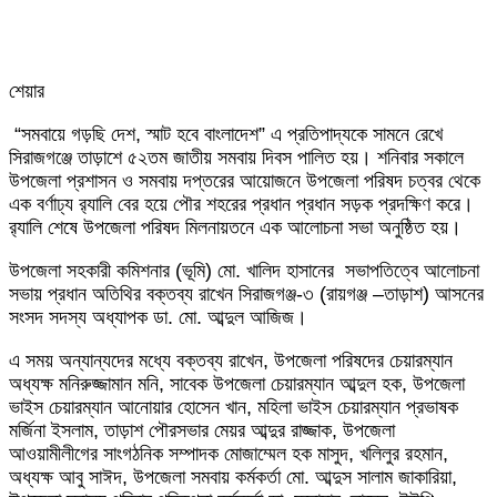
শেয়ার
Facebook
Twitter
LinkedIn
Skype
Messenger
Messenger
WhatsApp
Telegram
Share
প্রিন্ট
“সমবায়ে গড়ছি দেশ, স্মাট হবে বাংলাদেশ” এ প্রতিপাদ্যকে সামনে রেখে
via
সিরাজগঞ্জে তাড়াশে ৫২তম জাতীয় সমবায় দিবস পালিত হয়। শনিবার সকালে
Email
উপজেলা প্রশাসন ও সমবায় দপ্তরের আয়োজনে উপজেলা পরিষদ চত্বর থেকে
এক বর্ণাঢ্য র‌্যালি বের হয়ে পৌর শহরের প্রধান প্রধান সড়ক প্রদক্ষিণ করে।
র‌্যালি শেষে উপজেলা পরিষদ মিলনায়তনে এক আলোচনা সভা অনুষ্ঠিত হয়।
উপজেলা সহকারী কমিশনার (ভূমি) মো. খালিদ হাসানের সভাপতিত্বে আলোচনা
সভায় প্রধান অতিথির বক্তব্য রাখেন সিরাজগঞ্জ-৩ (রায়গঞ্জ –তাড়াশ) আসনের
সংসদ সদস্য অধ্যাপক ডা. মো. আব্দুল আজিজ।
এ সময় অন্যান্যদের মধ্যে বক্তব্য রাখেন, উপজেলা পরিষদের চেয়ারম্যান
অধ্যক্ষ মনিরুজ্জামান মনি, সাবেক উপজেলা চেয়ারম্যান আব্দুল হক, উপজেলা
ভাইস চেয়ারম্যান আনোয়ার হোসেন খান, মহিলা ভাইস চেয়ারম্যান প্রভাষক
মর্জিনা ইসলাম, তাড়াশ পৌরসভার মেয়র আব্দুর রাজ্জাক, উপজেলা
আওয়ামীলীগের সাংগঠনিক সম্পাদক মোজাম্মেল হক মাসুদ, খলিলুর রহমান,
অধ্যক্ষ আবু সাঈদ, উপজেলা সমবায় কর্মকর্তা মো. আব্দুস সালাম জাকারিয়া,