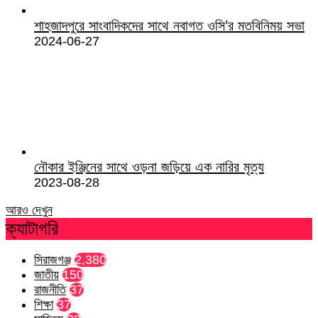
শাহজাদপুরে সাংবাদিকদের সাথে নবাগত ওসি’র মতবিনিময় সভা
2024-06-27
নৌকার ইঞ্জিনের সাথে ওড়না জড়িয়ে এক নারির মৃত্য
2023-08-28
আরও দেখুন
ক্যাটাগরি
সিরাজগঞ্জ
2,380
জাতীয়
150
রাজনীতি
37
শিক্ষা
37