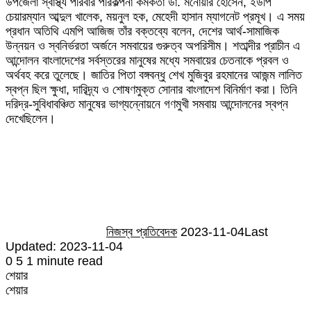
উপজেলা স্বাস্থ্য পরিবার পরিকল্পনা কর্মকর্তা ডা. মনোয়ার হোসেন, ইউপি
চেয়ারম্যান আব্দুল খালেক, ময়নুল হক, মেহেদী হাসান ম্যাগনেট প্রমূখ। এ সময়
প্রধান অতিথি এমপি আজিজ তাঁর বক্তব্যে বলেন, দেশের আর্থ-সামাজিক
উন্নয়ন ও স্বনির্ভরতা অর্জনে সমবায়ের গুরুত্ব অপরিসীম। শতাব্দীর প্রাচীন এ
আন্দোলন বাংলাদেশের সর্বস্তরের মানুষের মধ্যে সমবায়ের চেতনাকে প্রবল ও
অর্থবহ করে তুলেছে। জাতির পিতা বঙ্গবন্ধু শেখ মুজিবুর রহমানের আজন্ম লালিত
স্বপ্ন ছিল ক্ষুধা, দারিদ্র্য ও শোষণমুক্ত সোনার বাংলাদেশ বিনির্মাণ করা। তিনি
দরিদ্র-সুবিধাবঞ্চিত মানুষের ভাগ্যন্নোয়নে গণমুখী সমবায় আন্দোলনের স্বপ্ন
দেখেছিলেন।
Send
an
email
নিজস্ব প্রতিবেদক
2023-11-04
Last
Updated: 2023-11-04
0
5
1 minute read
শেয়ার
Facebook
Twitter
LinkedIn
Skype
Messenger
Messenger
WhatsApp
Telegram
Share
প্রিন্ট
শেয়ার
via
Facebook
Twitter
LinkedIn
Skype
Messenger
Messenger
WhatsApp
Telegram
Share
প্রিন্ট