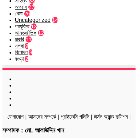
সাহিত্য
33
অপরাধ
27
খেলা
26
Uncategorized
14
প্রযুক্তি
13
আন্তর্জাতিক
12
চাকরি
11
সলঙ্গা
9
বিনোদন
8
বগুড়া
2
Facebook
Twitter
LinkedIn
YouTube
Instagram
যোগাযোগ
|
আমাদের সম্পর্কে
|
প্রাইভেসি পলিসি
|
টার্মস অ্যান্ড কন্ডিশন
|
সম্পাদক : মো. আলাউদ্দিন খান