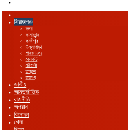
এখানে
খুঁজুন
হোম
সিরাজগঞ্জ
সদর
কামারখন্দ
কাজীপুর
উল্লাপাড়া
শাহজাদপুর
বেলকুচি
চৌহালী
তাড়াশ
রায়গঞ্জ
জাতীয়
আন্তর্জাতিক
রাজনীতি
অপরাধ
বিনোদন
খেলা
শিক্ষা