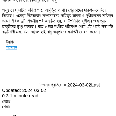
অনুষ্ঠানে স্বরচিত কবিতা পাঠ, আবৃত্তি ও গান শ্রোতাদের দারুণভাবে বিনোদন
দিয়েছে। এছাড়া লিটলম্যাগ সম্পাদকদের সাহিত্য ভাবনা ও সুধীজনদের সাহিত্য
ভাবনা শীর্ষক দুটি শিক্ষনীয় পর্ব অনুষ্ঠিত হয়, যা উপস্থিত সুধীজন ও ছাত্র-
ছাত্রীদের মুগ্ধ করেছে। রাত ৮ টায় সংগীত পরিবেশন শেষে এই পর্বের সভাপতি
কণ্ঠশিল্পী এস. এম. আব্দুল হাই বাবু অনুষ্ঠানের সমাপনী ঘোষনা করেন।
ট্যাগস
সম্মেলন
Send
an
email
নিজস্ব প্রতিবেদক
2024-03-02
Last
Updated: 2024-03-02
0
3
1 minute read
শেয়ার
Facebook
Twitter
LinkedIn
Skype
Messenger
Messenger
WhatsApp
Telegram
Share
প্রিন্ট
শেয়ার
via
Facebook
Twitter
LinkedIn
Skype
Messenger
Messenger
WhatsApp
Telegram
Share
প্রিন্ট