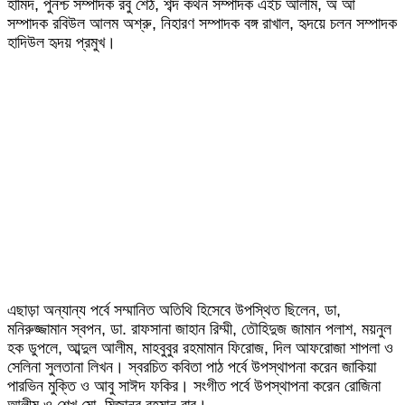
হামিদ, পুনশ্চ সম্পাদক রবু শেঠ, শব্দ কথন সম্পাদক এইচ আলীম, অ আ
সম্পাদক রবিউল আলম অশ্রু, নিহারণ সম্পাদক বঙ্গ রাখাল, হৃদয়ে চলন সম্পাদক
হাদিউল হৃদয় প্রমুখ।
এছাড়া অন্যান্য পর্বে সম্মানিত অতিথি হিসেবে উপস্থিত ছিলেন, ডা,
মনিরুজ্জামান স্বপন, ডা. রাফসানা জাহান রিম্মী, তৌহিদুজ জামান পলাশ, ময়নুল
হক ডুপলে, আব্দুল আলীম, মাহবুবুর রহমামান ফিরোজ, দিল আফরোজা শাপলা ও
সেলিনা সুলতানা লিখন। স্বরচিত কবিতা পাঠ পর্বে উপস্থাপনা করেন জাকিয়া
পারভিন মুক্তি ও আবু সাঈদ ফকির। সংগীত পর্বে উপস্থাপনা করেন রোজিনা
আলীম ও শেখ মো. মিজানুর রহমান বাবু।