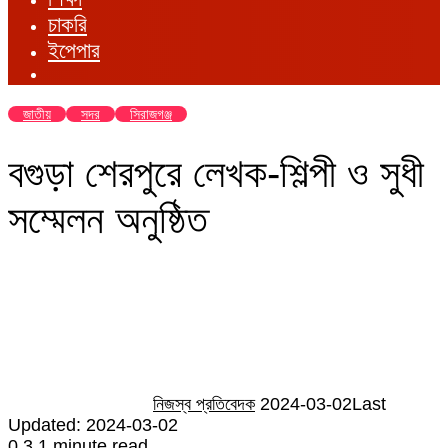
চাকরি
ইপেপার
জাতীয়
সদর
সিরাজগঞ্জ
বগুড়া শেরপুরে লেখক-শিল্পী ও সুধী
সম্মেলন অনুষ্ঠিত
Send
an
email
নিজস্ব প্রতিবেদক
2024-03-02
Last
Updated: 2024-03-02
0
3
1 minute read