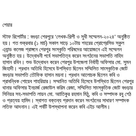
শেয়ার
Facebook
Twitter
LinkedIn
Skype
Messenger
Messenger
WhatsApp
Telegram
Share
প্রিন্ট
স্টাফ রিপোর্টার : বগুড়া শেরপুরে ‘লেখক-শিল্পী ও সুধী সম্মেলন-২০২৪’ অনুষ্ঠিত
via
হয়। গত শুক্রবার (১ মার্চ) সকাল সাড়ে ১০টায় শহরের প্রোগ্রেসিভ স্কুল
Email
এ্যান্ড কলেজ প্রাঙ্গনে শেরপুর সংস্কৃতি পরিষদের আয়োজনে এই সম্মেলন
অনুষ্ঠিত হয়। উদ্বোধনী পর্বে সভাপতিত্ব করেন সংগঠনের সভাপতি নাহিদ
হাসান রবিন। শুভ উদ্বোধন করেন শেরপুর উপজেলা নির্বাহী অফিসার মো. সুমন
জিহাদী। প্রধান অতিথি হিসেবে উপস্থিত ছিলেন সম্মিলিত সাংস্কৃতিক জোট
বগুড়ার সভাপতি তৌফিক হাসান ময়না। প্রধান আলোচক ছিলেন কবি ও
প্রাবন্ধিক শোয়েব শাহরিয়ার। সম্মানিত অতিথি হিসেবে উপস্থিত ছিলেন শেরপুর
থানার অফিসার ইনচার্জ রেজাউল করিম রেজা, সম্মিলিত সাংস্কৃতিক জোট বগুড়ার
সিনিয়র সহ-সভাপতি লায়ন মো. আাতিকুর রহমান মিঠু, কবি ও সম্পাদক রবু শেঠ
ও প্রত্যয় হামিদ। স্বাগত বক্তব্য প্রদান করেন সংগঠনের সাধারণ সম্পাদক
লতিফ আদনান। এই পর্বটি উপস্থাপনা করেন কবি এইচ আলীম।