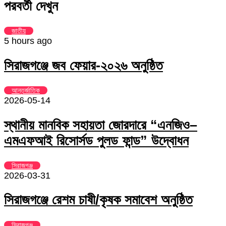
Email
via
পরবর্তী দেখুন
Email
জাতীয়
5 hours ago
সিরাজগঞ্জে জব ফেয়ার-২০২৬ অনুষ্ঠিত
আন্তর্জাতিক
2026-05-14
স্থানীয় মানবিক সহায়তা জোরদারে “এনজিও–
এমএফআই রিসোর্সড পুলড ফান্ড” উদ্বোধন
সিরাজগঞ্জ
2026-03-31
সিরাজগঞ্জে রেশম চাষী/কৃষক সমাবেশ অনুষ্ঠিত
সিরাজগঞ্জ