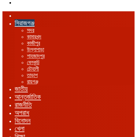
এখানে
খুঁজুন
হোম
সিরাজগঞ্জ
সদর
কামারখন্দ
কাজীপুর
উল্লাপাড়া
শাহজাদপুর
বেলকুচি
চৌহালী
তাড়াশ
রায়গঞ্জ
জাতীয়
আন্তর্জাতিক
রাজনীতি
অপরাধ
বিনোদন
খেলা
শিক্ষা