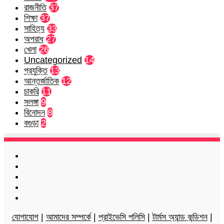
রাজনীতি
37
শিক্ষা
37
সাহিত্য
33
অপরাধ
27
খেলা
26
Uncategorized
14
প্রযুক্তি
13
আন্তর্জাতিক
12
চাকরি
11
সলঙ্গা
9
বিনোদন
8
বগুড়া
2
Facebook
Twitter
LinkedIn
YouTube
Instagram
যোগাযোগ
|
আমাদের সম্পর্কে
|
প্রাইভেসি পলিসি
|
টার্মস অ্যান্ড কন্ডিশন
|