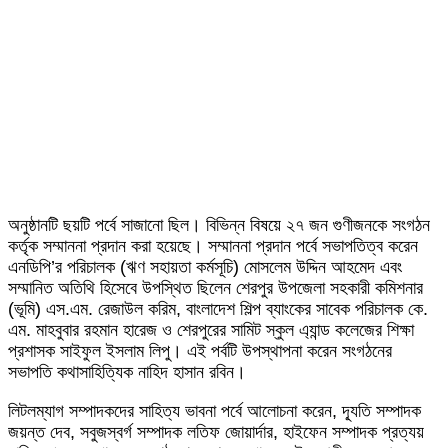
অনুষ্ঠানটি ছয়টি পর্বে সাজানো ছিল। বিভিন্ন বিষয়ে ২৭ জন গুণীজনকে সংগঠন
কর্তৃক সম্মাননা প্রদান করা হয়েছে। সম্মাননা প্রদান পর্বে সভাপতিত্ব করেন
এনডিপি’র পরিচালক (ঋণ সহায়তা কর্মসূচি) মোসলেম উদ্দিন আহমেদ এবং
সম্মানিত অতিথি হিসেবে উপস্থিত ছিলেন শেরপুর উপজেলা সহকারী কমিশনার
(ভূমি) এস.এম. রেজাউল করিম, বাংলাদেশ শিল্প ব্যাংকের সাবেক পরিচালক কে.
এম. মাহবুবার রহমান হারেজ ও শেরপুরের সামিট স্কুল এ্যান্ড কলেজের শিক্ষা
প্রশাসক সাইফুল ইসলাম লিপু। এই পর্বটি উপস্থাপনা করেন সংগঠনের
সভাপতি কথাসাহিত্যিক নাহিদ হাসান রবিন।
লিটলম্যাগ সম্পাদকদের সাহিত্য ভাবনা পর্বে আলোচনা করেন, দ্যূতি সম্পাদক
জয়ন্ত দেব, সবুজস্বর্গ সম্পাদক লতিফ জোয়ার্দার, হাইফেন সম্পাদক প্রত্যয়