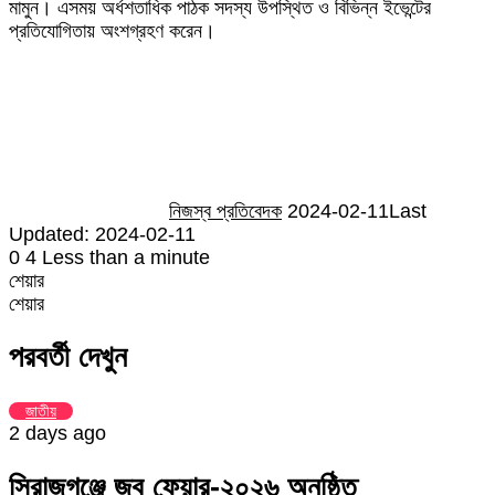
মামুন। এসময় অর্ধশতাধিক পাঠক সদস্য উপস্থিত ও বিভিন্ন ইভেন্টের
প্রতিযোগিতায় অংশগ্রহণ করেন।
Send
an
email
নিজস্ব প্রতিবেদক
2024-02-11
Last
Updated: 2024-02-11
0
4
Less than a minute
শেয়ার
Facebook
Twitter
LinkedIn
Skype
Messenger
Messenger
WhatsApp
Telegram
Share
প্রিন্ট
শেয়ার
via
Facebook
Twitter
LinkedIn
Skype
Messenger
Messenger
WhatsApp
Telegram
Share
প্রিন্ট
Email
via
পরবর্তী দেখুন
Email
জাতীয়
2 days ago
সিরাজগঞ্জে জব ফেয়ার-২০২৬ অনুষ্ঠিত