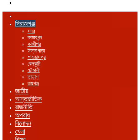
এখানে
খুঁজুন
হোম
সিরাজগঞ্জ
সদর
কামারখন্দ
কাজীপুর
উল্লাপাড়া
শাহজাদপুর
বেলকুচি
চৌহালী
তাড়াশ
রায়গঞ্জ
জাতীয়
আন্তর্জাতিক
রাজনীতি
অপরাধ
বিনোদন
খেলা
শিক্ষা