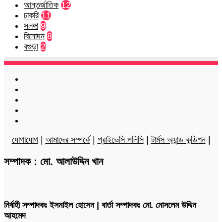
আন্তর্জাতিক
12
চাকরি
11
সলঙ্গা
9
বিনোদন
8
বগুড়া
2
Facebook
Twitter
LinkedIn
YouTube
Instagram
যোগাযোগ
|
আমাদের সম্পর্কে
|
প্রাইভেসি পলিসি
|
টার্মস অ্যান্ড কন্ডিশন
|
সম্পাদক : মো. আলাউদ্দিন খান
নির্বাহী সম্পাদকঃ ইসমাইল হোসেন | বার্তা সম্পাদকঃ মো. মোসলেম উদ্দিন
আহমেদ