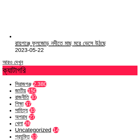
রায়গঞ্জে ফুলজোড় নদীতে মাছ মরে ভেসে উঠছে
2023-05-22
আরও দেখুন
ক্যাটাগরি
সিরাজগঞ্জ
2,380
জাতীয়
150
রাজনীতি
37
শিক্ষা
37
সাহিত্য
33
অপরাধ
27
খেলা
26
Uncategorized
14
প্রযুক্তি
13