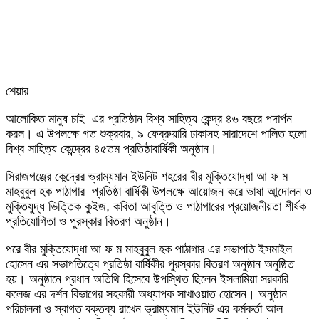
শেয়ার
Facebook
Twitter
LinkedIn
Skype
Messenger
Messenger
WhatsApp
Telegram
Share
প্রিন্ট
আলোকিত মানুষ চাই এর প্রতিষ্ঠান বিশ্ব সাহিত্য কেন্দ্র ৪৬ বছরে পদার্পন
via
করল। এ উপলক্ষে গত শুক্রবার, ৯ ফেব্রুয়ারি ঢাকাসহ সারাদেশে পালিত হলো
Email
বিশ্ব সাহিত্য কেন্দ্রের ৪৫তম প্রতিষ্ঠাবার্ষিকী অনুষ্ঠান।
সিরাজগঞ্জের কেন্দ্রের ভ্রাম্যমান ইউনিট শহরের বীর মুক্তিযোদ্ধা আ ফ ম
মাহবুবুল হক পাঠাগার প্রতিষ্ঠা বার্ষিকী উপলক্ষে আয়োজন করে ভাষা আন্দোলন ও
মুক্তিযুদ্ধ ভিত্তিক কুইজ, কবিতা আবৃত্তি ও পাঠাগারের প্রয়োজনীয়তা শীর্ষক
প্রতিযোগিতা ও পুরস্কার বিতরণ অনুষ্ঠান।
পরে বীর মুক্তিযোদ্ধা আ ফ ম মাহবুবুল হক পাঠাগার এর সভাপতি ইসমাইল
হোসেন এর সভাপতিত্বে প্রতিষ্ঠা বার্ষিকীর পুরস্কার বিতরণ অনুষ্ঠান অনুষ্ঠিত
হয়। অনুষ্ঠানে প্রধান অতিথি হিসেবে উপস্থিত ছিলেন ইসলামিয়া সরকারি
কলেজ এর দর্শন বিভাগের সহকারী অধ্যাপক সাখাওয়াত হোসেন। অনুষ্ঠান
পরিচালনা ও স্বাগত বক্তব্য রাখেন ভ্রাম্যমান ইউনিট এর কর্মকর্তা আল