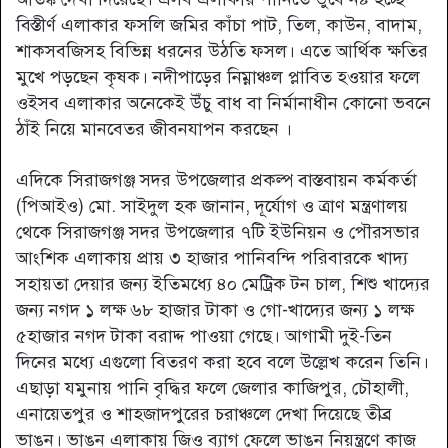
বিস্তীর্ণ এলাকার ফসলি জমির কাঁচা পাট, তিল, কাউন, বাদাম,
শাকসবজিসহ বিভিন্ন ধরনের উঠতি ফসল। এতে আর্থিক ক্ষতির
মুখে পড়ছেন কৃষক। নদীপাড়ের নিম্নাঞ্চল প্লাবিত হওয়ার ফলে
ওইসব এলাকার অনেকেই উঁচু বাধ বা নির্মানাধীন কোনো ভবনে
ঠাঁই নিয়ে মানবেতর জীবনযাপন করছেন ।
এদিকে সিরাজগঞ্জ সদর উপজেলার প্রকল্প বাস্তবায়ন কর্মকর্তা
(পিআইও) মো. সাইদুল হক জানান, দূর্যোগ ও ত্রাণ মন্ত্রণালয়
থেকে সিরাজগঞ্জ সদর উপজেলার ৭টি ইউনিয়ন ও পৌরসভার
আংশিক এলাকায় প্রায় ৩ হাজার পানিবন্দি পরিবারকে খাদ্য
সহায়তা দেয়ার জন্য ইতিমধ্যে ৪০ মেট্রিক টন চাল, শিশু খাদ্যের
জন্য নগদ ১ লক্ষ ৬৮ হাজার টাকা ও গো-খাদ্যের জন্য ১ লক্ষ
৫হাজার নগদ টাকা বরাদ্দ পাওয়া গেছে। আগামী দুই-তিন
দিনের মধ্যে এগুলো বিতরণ করা হবে বলে উল্লেখ করেন তিনি।
এছাড়া যমুনায় পানি বৃদ্ধির ফলে জেলার কাজিপুর, চৌহালী,
এনায়েতপুর ও শাহজাদপুরের চরাঞ্চলে দেখা দিয়েছে তীব্র
ভাঙন। ভাঙন এলাকায় জিও ব্যাগ ফেলে ভাঙন নিয়ন্ত্রণে কাজ