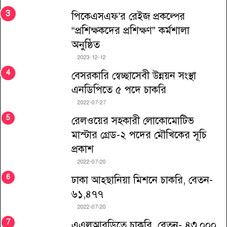
পিকেএসএফ’র রেইজ প্রকল্পের
“প্রশিক্ষকদের প্রশিক্ষণ” কর্মশালা
অনুষ্ঠিত
2023-12-12
বেসরকারি স্বেচ্ছাসেবী উন্নয়ন সংস্থা
এনডিপিতে ৫ পদে চাকরি
2022-07-27
রেলওয়ের সহকারী লোকোমোটিভ
মাস্টার গ্রেড-২ পদের মৌখিকের সূচি
প্রকাশ
2022-07-20
ঢাকা আহ্ছানিয়া মিশনে চাকরি, বেতন-
৬১,৪৭৭
2022-07-20
এএলআরডিতে চাকরি, বেতন- ৪৩,০০০