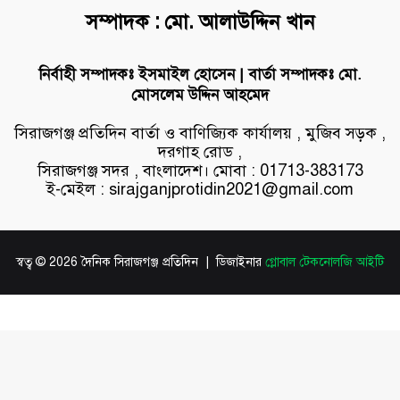
সম্পাদক : মো. আলাউদ্দিন খান
নির্বাহী সম্পাদকঃ ইসমাইল হোসেন | বার্তা সম্পাদকঃ মো.
মোসলেম উদ্দিন আহমেদ
সিরাজগঞ্জ প্রতিদিন বার্তা ও বাণিজ্যিক কার্যালয় , মুজিব সড়ক ,
দরগাহ রোড ,
সিরাজগঞ্জ সদর , বাংলাদেশ। মোবা : 01713-383173
ই-মেইল : sirajganjprotidin2021@gmail.com
স্বত্ব © 2026 দৈনিক সিরাজগঞ্জ প্রতিদিন | ডিজাইনার
গ্লোবাল টেকনোলজি আইটি