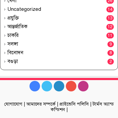
খেলা
26
Uncategorized
14
প্রযুক্তি
13
আন্তর্জাতিক
12
চাকরি
11
সলঙ্গা
9
বিনোদন
8
বগুড়া
2
Facebook
Twitter
LinkedIn
YouTube
Instagram
যোগাযোগ
|
আমাদের সম্পর্কে
|
প্রাইভেসি পলিসি
|
টার্মস অ্যান্ড
কন্ডিশন
|