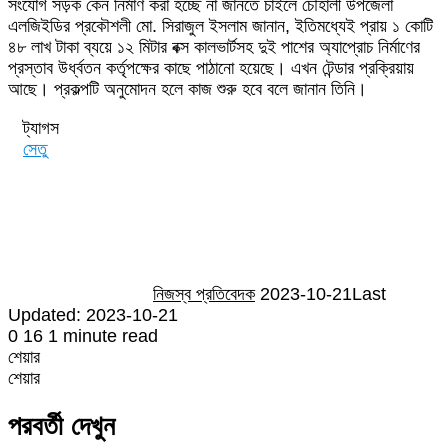
সংযোগ সড়ক কেন নির্মাণ করা হচ্ছে না জানতে চাইলে চৌহালী উপজেলা
এলজিইডির প্রকৌশলী মো. সিরাজুল ইসলাম জানান, ইতিমধ্যেই প্রায় ১ কোটি
৪৮ লাখ টাকা ব্যয়ে ১২ মিটার বক্স কালভার্টসহ দুই পাশের অ্যাপ্রোচ নির্মাণের
প্রস্তাব উর্ধ্বতন কর্তৃপক্ষের কাছে পাঠানো হয়েছে। এখন টেন্ডার প্রক্রিয়ায়
আছে। প্রকল্পটি অনুমোদন হলে কাজ শুরু হবে বলে জানান তিনি।
ট্যাগস
সেতু
Send
an
email
নিজস্ব প্রতিবেদক
2023-10-21
Last
Updated: 2023-10-21
0
16
1 minute read
শেয়ার
Facebook
Twitter
LinkedIn
Skype
Messenger
Messenger
WhatsApp
Telegram
Share
প্রিন্ট
শেয়ার
via
Facebook
Twitter
LinkedIn
Skype
Messenger
Messenger
WhatsApp
Telegram
Share
প্রিন্ট
Email
via
পরবর্তী দেখুন
Email