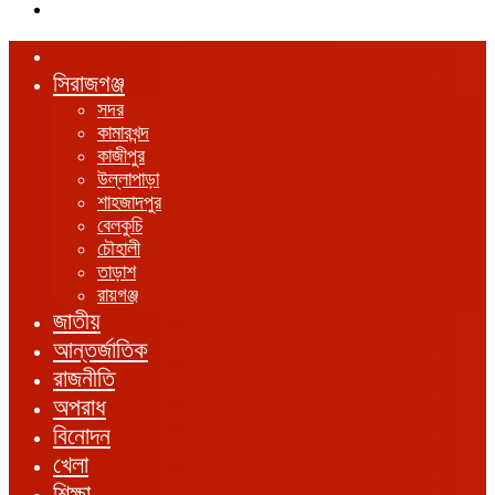
এখানে
খুঁজুন
হোম
সিরাজগঞ্জ
সদর
কামারখন্দ
কাজীপুর
উল্লাপাড়া
শাহজাদপুর
বেলকুচি
চৌহালী
তাড়াশ
রায়গঞ্জ
জাতীয়
আন্তর্জাতিক
রাজনীতি
অপরাধ
বিনোদন
খেলা
শিক্ষা