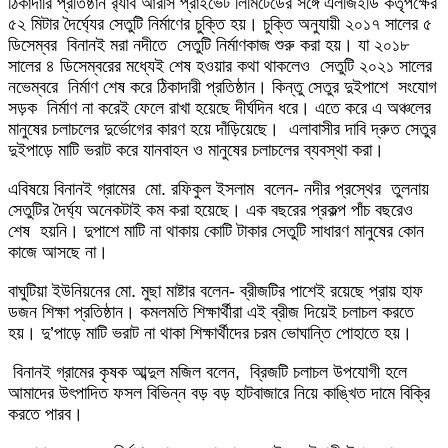
ঠিকাদারি প্রতিষ্ঠান র‌্যাব আরসি প্রাইভেট লিমিটেডের সঙ্গে এলজিইডি কর্তৃপক্ষের
৫২ মিটার দৈর্ঘ্যের সেতুটি নির্মাণের চুক্তি হয়। চুক্তি অনুযায়ী ২০১৭ সালের ৫
ডিসেম্বর বিনানই মরা নদীতে সেতুটি নির্মাণকাজ শুরু করা হয়। যা ২০১৮
সালের ৪ ডিসেম্বরের মধ্যেই শেষ হওয়ার কথা থাকলেও সেতুটি ২০২১ সালের
নভেম্বরে নির্মাণ শেষ করে ঠিকাদারী প্রতিষ্ঠান। কিন্তু সেতুর দুইপাশে সংযোগ
সড়ক নির্মাণ না করেই ফেলে রাখা হয়েছে দীর্ঘদিন ধরে। এতে করে এ অঞ্চলের
মানুষের চলাচলের দুর্ভোগের কারণ হয়ে দাঁড়িয়েছে। এলাবাসীর দাবি দ্রুত সেতুর
দুইপাড়ে মাটি ভরাট করে যানবাহন ও মানুষের চলাচলের ব্যবস্থা করা।
এবিষয়ে বিনানই গ্রামের মো. রফিকুল ইসলাম বলেন- নদীর প্রস্থের তুলনায়
সেতুটির দৈর্ঘ্য অনেকটাই কম করা হয়েছে। এক বছরের প্রকল্প পাঁচ বছরেও
শেষ হয়নি। দুপাশে মাটি না থাকায় কোটি টাকার সেতুটি সাধারণ মানুষের কোন
কাজে আসছে না।
বাঘুটিয়া ইউনিয়নের মো. মুছা মাষ্টার বলেন- ব্রীজটির পাশেই রয়েছে প্রায় হাফ
ডজন শিক্ষা প্রতিষ্ঠান। কমলমতি শিক্ষার্থীরা এই ব্রীজ দিয়েই চলাচল করতে
হয়। দু’পাড়ে মাটি ভরাট না থাকা শিক্ষার্থীদের চরম ভোঘান্তি পোহাতে হয়।
বিনানই গ্রামের কৃষক আব্দুল মজিল বলেন, ব্রিজটি চলাচল উপযোগী হলে
আমাদের উৎপাদিত ফসল বিভিন্ন বড় বড় হাটবাজারে নিয়ে কাঙ্খিত দামে বিক্রি
করতে পারব।