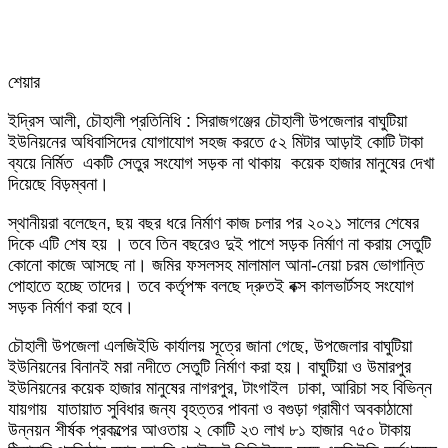
শেয়ার
Facebook
Twitter
LinkedIn
Skype
Messenger
Messenger
WhatsApp
Telegram
Share
প্রিন্ট
ইদ্রিস আলী, চৌহালী প্রতিনিধি : সিরাজগঞ্জের চৌহালী উপজেলার বাঘুটিয়া
via
ইউনিয়নের অধিবাসিদের যোগাযোগ সহজ করতে ৫২ মিটার আড়াই কোটি টাকা
Email
ব্যয়ে নির্মিত একটি সেতুর সংযোগ সড়ক না থাকায় কয়েক হাজার মানুষের দেখা
দিয়েছে বিড়ম্বনা।
স্থানীয়রা বলেছেন, ছয় বছর ধরে নির্মাণ কাজ চলার পর ২০২১ সালের শেষের
দিকে এটি শেষ হয় । তবে তিন বছরেও দুই পাশে সড়ক নির্মাণ না করায় সেতুটি
কোনো কাজে আসছে না। জমির ফসলসহ মালামাল আনা-নেয়া চরম ভোগান্তি
পোহাতে হচ্ছে তাদের। তবে কর্তৃপক্ষ বলছে দ্রুতই বক্স কালভার্টসহ সংযোগ
সড়ক নির্মাণ করা হবে।
চৌহালী উপজেলা এলজিইডি কার্যালয় সূত্রে জানা গেছে, উপজেলার বাঘুটিয়া
ইউনিয়নের বিনানই মরা নদীতে সেতুটি নির্মাণ করা হয়। বাঘুটিয়া ও উমারপুর
ইউনিয়নের কয়েক হাজার মানুষের নাগরপুর, টাংগাইল ঢাকা, আরিচা সহ বিভিন্ন
যায়গায় যাতায়াত সুবিধার জন্য বৃহত্তর পাবনা ও বগুড়া গ্রামীণ অবকাঠামো
উন্নয়ন শীর্ষক প্রকল্পের আওতায় ২ কোটি ২৩ লাখ ৮১ হাজার ৭৫০ টাকায়