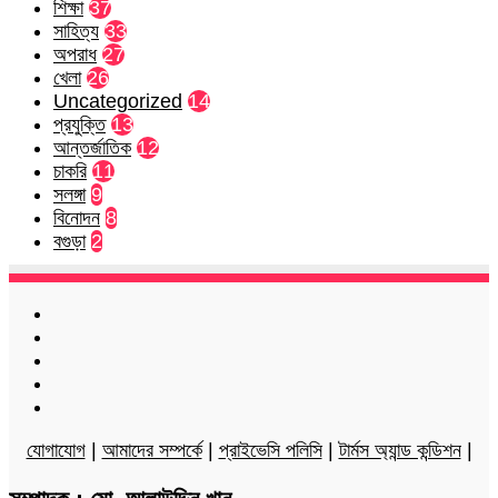
শিক্ষা
37
সাহিত্য
33
অপরাধ
27
খেলা
26
Uncategorized
14
প্রযুক্তি
13
আন্তর্জাতিক
12
চাকরি
11
সলঙ্গা
9
বিনোদন
8
বগুড়া
2
Facebook
Twitter
LinkedIn
YouTube
Instagram
যোগাযোগ
|
আমাদের সম্পর্কে
|
প্রাইভেসি পলিসি
|
টার্মস অ্যান্ড কন্ডিশন
|