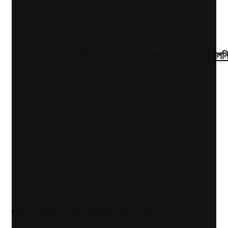
রায়গঞ্জে বুদ্ধি প্রতিবন্ধী কিশোরী ধর্ষণের শিকার: ৭ মাসেও মেলেন
2026-03-10
তাড়াশে জাতীয় দুর্যোগ প্রস্তুতি দিবস পালিত