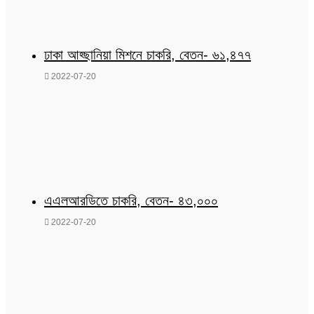
ঢাকা আহ্ছানিয়া মিশনে চাকরি, বেতন- ৬১,৪৭৭
2022-07-20
এএলআরডিতে চাকরি, বেতন- ৪৩,০০০
2022-07-20