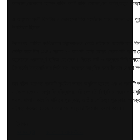
আহমেদ,রেদোয়ান হোসেন,রাকিব আলী,রাব্বি হোসেন,মো: রাব্বি,রাতুল 
এ অনুষ্ঠানে পূরবী থিয়েটার ও ভোরহলো শিশু সংগঠনের সকল সদস্য এবং পুকুরপা
উপস্থিত ছিলেন।
উল্লেখ্য, অমিত প্রতিভাবান রবীন্দ্রোত্তর শ্রেষ্ঠ নাট্যকার জাহাঙ্গীরনগর বি
সেলিম আল দীন ১৯৪৯ সালের ১৮ আগস্ট ফেনী জেলার সোনাগাজী থানার সেনের
আন্দোলনে গুরুত্বপূর্ণ ভূমিকা রেখেছেন। নিজের মাটি ও মানুষকে তিনি চিন
শিল্পকর্মের উত্তরাধিকার তিনি বহণ করেছেন আধুনিক মননশীলতার মেধাবী স্প
তার রচিত ‘হরগজ’ নাটকটি সুইডিশ ভাষায় অনুদিত হয়েছে এবং এ নাটকটি ভারতে
নাটক ভারতের যাদবপুর বিশ্ববিদ্যালয়, রবীন্দ্রভারতী বিশ্ববিদ্যালয়ের পাঠ্
পদক, বাংলা একাডেমি সাহিত্য পুরস্কার, জাতীয় চলচ্চিত্র পুরস্কার, অলক
নাট্যব্যক্তিত্ত্ব ২০০৮ সালের ১৪ জানুয়ারি ইহলোক ত্যাগ করেন।
ট্যাগস
জন্মজয়ন্তী
ড. সেলিম আল-দীনের