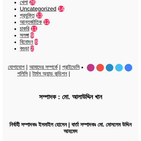
খেলা
26
Uncategorized
14
প্রযুক্তি
13
আন্তর্জাতিক
12
চাকরি
11
সলঙ্গা
9
বিনোদন
8
বগুড়া
2
যোগাযোগ
|
আমাদের সম্পর্কে
|
প্রাইভেসি
Instagram
YouTube
LinkedIn
Twitter
Face
পলিসি
|
টার্মস অ্যান্ড কন্ডিশন
|
সম্পাদক : মো. আলাউদ্দিন খান
নির্বাহী সম্পাদকঃ ইসমাইল হোসেন | বার্তা সম্পাদকঃ মো. মোসলেম উদ্দিন
আহমেদ