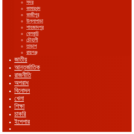
সদর
কামারখন্দ
কাজীপুর
উল্লাপাড়া
শাহজাদপুর
বেলকুচি
চৌহালী
তাড়াশ
রায়গঞ্জ
জাতীয়
আন্তর্জাতিক
রাজনীতি
অপরাধ
বিনোদন
খেলা
শিক্ষা
চাকরি
ইপেপার