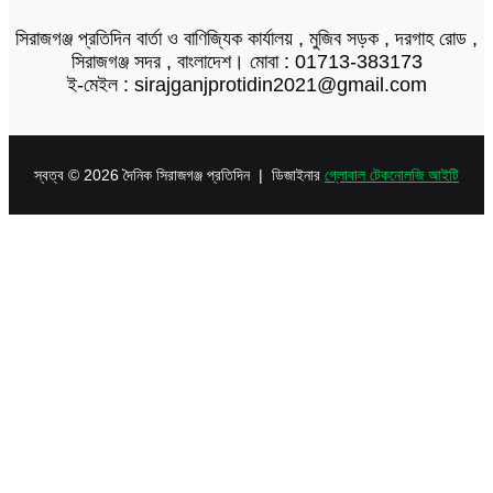
সিরাজগঞ্জ প্রতিদিন বার্তা ও বাণিজ্যিক কার্যালয় , মুজিব সড়ক , দরগাহ রোড ,
সিরাজগঞ্জ সদর , বাংলাদেশ। মোবা : 01713-383173
ই-মেইল : sirajganjprotidin2021@gmail.com
স্বত্ব © 2026 দৈনিক সিরাজগঞ্জ প্রতিদিন | ডিজাইনার
গ্লোবাল টেকনোলজি আইটি
Facebook
Twitter
LinkedIn
Skype
Messenger
Messenger
WhatsApp
Telegram