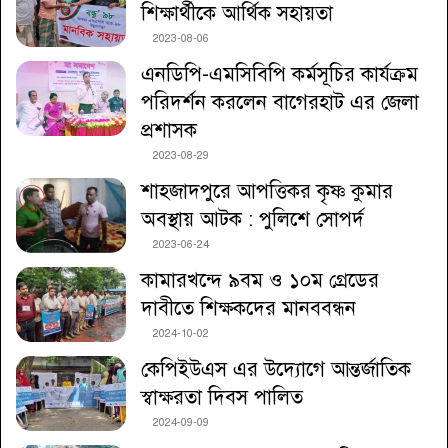
শিক্ষার্থীকে আর্থিক সহায়তা
2023-08-06
এনডিপি-এমসিবিপি কর্মসূচির কার্যক্রম
পরিদর্শন করলেন বাগেরহাট এর জেলা
প্রশাসক
2023-08-29
শাহজাদপুরে আপত্তিকর কৃষ্ণ কুমার
অবস্থায় আটক : পুলিশে সোপর্দ
2023-06-24
কামারখন্দে ৯বম ও ১০ম গ্রেডের
দাবীতে শিক্ষকদের মানববন্ধন
2024-10-02
কেপিইউএস এর উদ্যোগে আন্তর্জাতিক
স্বাক্ষরতা দিবস পালিত
2024-09-09