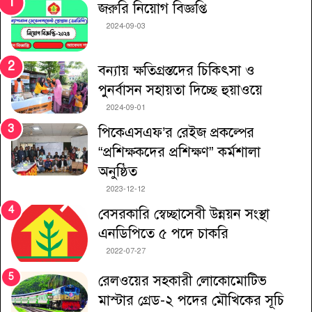
জরুরি নিয়োগ বিজ্ঞপ্তি
2024-09-03
বন্যায় ক্ষতিগ্রস্তদের চিকিৎসা ও
পুনর্বাসন সহায়তা দিচ্ছে হুয়াওয়ে
2024-09-01
পিকেএসএফ’র রেইজ প্রকল্পের
“প্রশিক্ষকদের প্রশিক্ষণ” কর্মশালা
অনুষ্ঠিত
2023-12-12
বেসরকারি স্বেচ্ছাসেবী উন্নয়ন সংস্থা
এনডিপিতে ৫ পদে চাকরি
2022-07-27
রেলওয়ের সহকারী লোকোমোটিভ
মাস্টার গ্রেড-২ পদের মৌখিকের সূচি