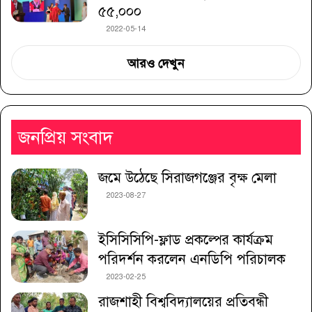
৫৫,০০০
2022-05-14
আরও দেখুন
জনপ্রিয় সংবাদ
জমে উঠেছে সিরাজগঞ্জের বৃক্ষ মেলা
2023-08-27
ইসিসিসিপি-ফ্লাড প্রকল্পের কার্যক্রম
পরিদর্শন করলেন এনডিপি পরিচালক
2023-02-25
রাজশাহী বিশ্ববিদ্যালয়ের প্রতিবন্ধী