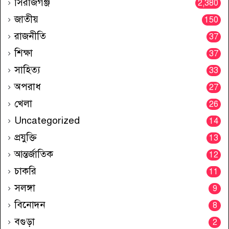
সিরাজগঞ্জ
2,380
জাতীয়
150
রাজনীতি
37
শিক্ষা
37
সাহিত্য
33
অপরাধ
27
খেলা
26
Uncategorized
14
প্রযুক্তি
13
আন্তর্জাতিক
12
চাকরি
11
সলঙ্গা
9
বিনোদন
8
বগুড়া
2