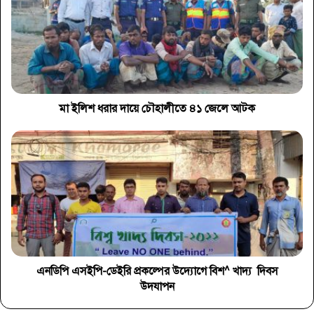
মা ইলিশ ধরার দায়ে চৌহালীতে ৪১ জেলে আটক
এনডিপি এসইপি-ডেইরি প্রকল্পের উদ্যোগে বিশ^ খাদ্য দিবস
উদযাপন