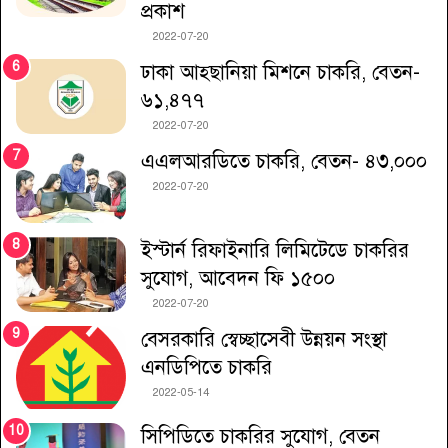
প্রকাশ
2022-07-20
ঢাকা আহ্ছানিয়া মিশনে চাকরি, বেতন-
৬১,৪৭৭
2022-07-20
এএলআরডিতে চাকরি, বেতন- ৪৩,০০০
2022-07-20
ইস্টার্ন রিফাইনারি লিমিটেডে চাকরির
সুযোগ, আবেদন ফি ১৫০০
2022-07-20
বেসরকারি স্বেচ্ছাসেবী উন্নয়ন সংস্থা
এনডিপিতে চাকরি
2022-05-14
সিপিডিতে চাকরির সুযোগ, বেতন