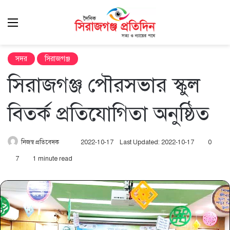
Menu
এখ
খুঁ
সদর
সিরাজগঞ্জ
সিরাজগঞ্জ পৌরসভার স্কুল
বিতর্ক প্রতিযোগিতা অনুষ্ঠিত
Send
নিজস্ব প্রতিবেদক
2022-10-17
Last Updated: 2022-10-17
0
an
7
1 minute read
email