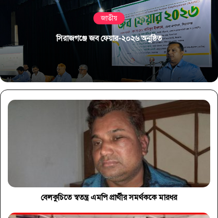
জাতীয়
সিরাজগঞ্জে জব ফেয়ার-২০২৬ অনুষ্ঠিত
বেলকুচিতে স্বতন্ত্র এমপি প্রার্থীর সমর্থককে মারধর