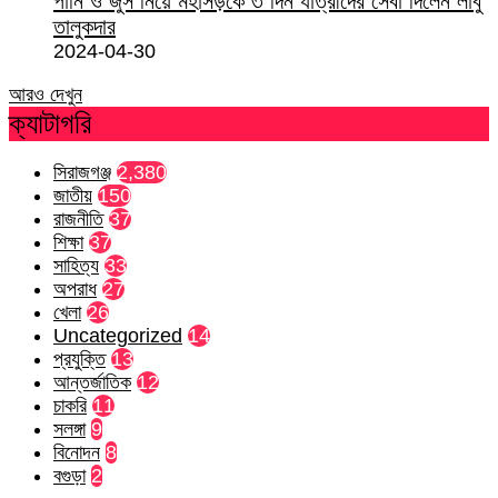
পানি ও জুস নিয়ে মহাসড়কে ৩ দিন যাত্রীদের সেবা দিলেন লাবু
তালুকদার
2024-04-30
আরও দেখুন
ক্যাটাগরি
সিরাজগঞ্জ
2,380
জাতীয়
150
রাজনীতি
37
শিক্ষা
37
সাহিত্য
33
অপরাধ
27
খেলা
26
Uncategorized
14
প্রযুক্তি
13
আন্তর্জাতিক
12
চাকরি
11
সলঙ্গা
9
বিনোদন
8
বগুড়া
2