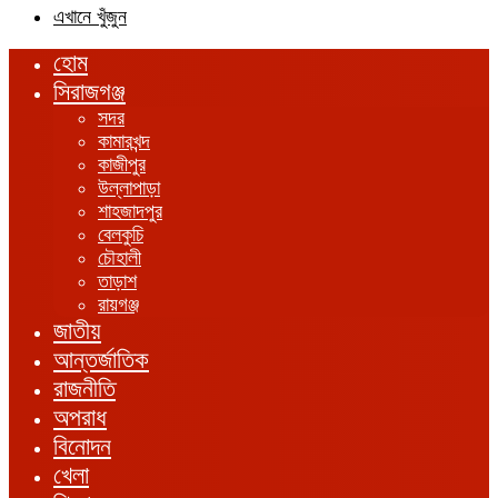
এখানে খুঁজুন
হোম
সিরাজগঞ্জ
সদর
কামারখন্দ
কাজীপুর
উল্লাপাড়া
শাহজাদপুর
বেলকুচি
চৌহালী
তাড়াশ
রায়গঞ্জ
জাতীয়
আন্তর্জাতিক
রাজনীতি
অপরাধ
বিনোদন
খেলা