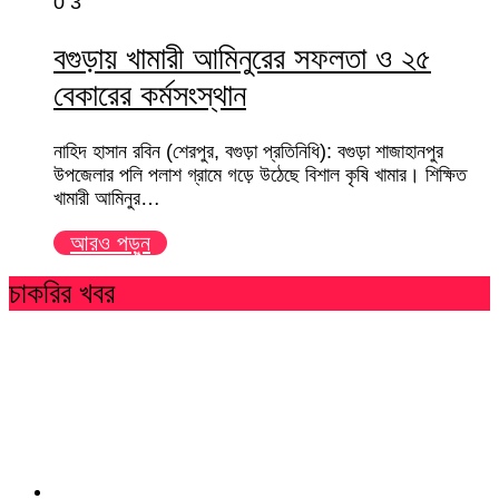
0
3
বগুড়ায় খামারী আমিনুরের সফলতা ও ২৫
বেকারের কর্মসংস্থান
নাহিদ হাসান রবিন (শেরপুর, বগুড়া প্রতিনিধি): বগুড়া শাজাহানপুর
উপজেলার পলি পলাশ গ্রামে গড়ে উঠেছে বিশাল কৃষি খামার। শিক্ষিত
খামারী আমিনুর…
আরও পড়ুন
চাকরির খবর