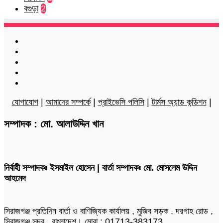
বগুড়া
2
Facebook
Twitter
LinkedIn
YouTube
Instagram
যোগাযোগ
|
আমাদের সম্পর্কে
|
প্রাইভেসি পলিসি
|
টার্মস অ্যান্ড কন্ডিশন
|
সম্পাদক : মো. আলাউদ্দিন খান
নির্বাহী সম্পাদকঃ ইসমাইল হোসেন | বার্তা সম্পাদকঃ মো. মোসলেম উদ্দিন
আহমেদ
সিরাজগঞ্জ প্রতিদিন বার্তা ও বাণিজ্যিক কার্যালয় , মুজিব সড়ক , দরগাহ রোড ,
সিরাজগঞ্জ সদর , বাংলাদেশ। মোবা : 01713-383173