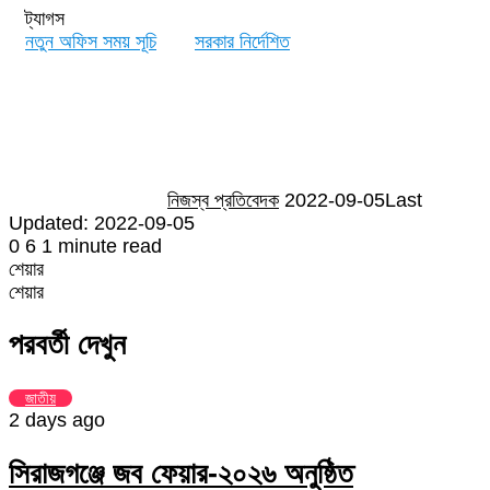
ট্যাগস
নতুন অফিস সময় সূচি
সরকার নির্দেশিত
Send
an
email
নিজস্ব প্রতিবেদক
2022-09-05
Last
Updated: 2022-09-05
0
6
1 minute read
শেয়ার
Facebook
Twitter
LinkedIn
Skype
Messenger
Messenger
WhatsApp
Telegram
Share
প্রিন্ট
শেয়ার
via
Facebook
Twitter
LinkedIn
Skype
Messenger
Messenger
WhatsApp
Telegram
Share
প্রিন্ট
Email
via
পরবর্তী দেখুন
Email
জাতীয়
2 days ago
সিরাজগঞ্জে জব ফেয়ার-২০২৬ অনুষ্ঠিত