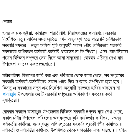
শেয়ার
Facebook
Twitter
LinkedIn
Skype
Messenger
Messenger
WhatsApp
Telegram
Share
প্রিন্ট
ওমর ফারুক ভুইয়া, কামারখন্দ প্রতিনিধি: সিরাজগঞ্জের কামারখন্দে সরকার
via
নির্দেশিত নতুন অফিস সময় সূচিতে এখন অভ্যস্থ হতে পারেননি বেশিরভাগ
Email
সরকারি দফতর। নতুন অফিস সূচি অনুযায়ী সকাল ৮টায় বেশিরভাগ সরকারি
দফতরের অধিকাংশ কর্মকর্তা-কর্মচারি থাকছেন না উপস্থিত। এতে ভোগান্তিতে
পড়েন বিভিন্ন দপ্তরে সেবা নিতে আসা মানুষেরা। রোববার এচিত্র দেখা যায়
উপজেলা সদরের দফতরগুলোতে।
মন্ত্রিপরিষদ বিভাগের জারি করা এক পরিপত্র থেকে জানা গেছে, সব দপ্তরের
সরকারি কর্মকর্তা-কর্মচারীদের সকাল ৮টায় নিজ দপ্তরে উপস্থিত হতে হবে।
কিন্তু এ সরকারের নতুন এই নির্দেশনা অনুযায়ী দফতরে হাজির থাকছেন না
কামারখন্দ
উপজেলার ৩৫টি সরকারি দপ্তরের অধিকাংশ দফতরের কর্তা
ব্যক্তিরা।
রোববার সকালে কামারখন্দ উপজেলার বিভিন্ন সরকারি দপ্তর ঘুরে দেখা গেছে,
সকাল ৮টায় উপজেলা পরিষদের অভ্যন্তরে কৃষি কর্মকর্তার কার্যালয়, মৎস্য
কর্মকর্তার কার্যালয়, জনস্বাস্থ্য অধিদপ্তরের সহকারি প্রকৌশলীর কার্যালয়ের
কর্মকর্তা ও কর্মচারিরা কার্যালয়ে উপস্থিত থেকে দাপ্তরিক কাজ সারছেন। ঘড়ির