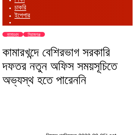
চাকরি
ইপেপার
কামারখন্দ
সিরাজগঞ্জ
কামারখন্দে বেশিরভাগ সরকারি
দফতর নতুন অফিস সময়সূচিতে
অভ্যস্থ হতে পারেননি
Send
an
email