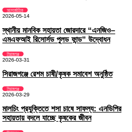
আন্তর্জাতিক
2026-05-14
স্থানীয় মানবিক সহায়তা জোরদারে “এনজিও–
এমএফআই রিসোর্সড পুলড ফান্ড” উদ্বোধন
সিরাজগঞ্জ
2026-03-31
সিরাজগঞ্জে রেশম চাষী/কৃষক সমাবেশ অনুষ্ঠিত
সিরাজগঞ্জ
2026-03-29
মালচিং প্রযুক্তিতে শসা চাষে সাফল্য: এনডিপির
সহায়তায় বদলে যাচ্ছে কৃষকের জীবন