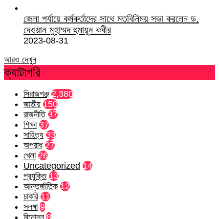
জেলা পর্যায়ে কর্মকর্তাদের সাথে মতবিনিময় সভা করলেন ড.
দেওয়ান মুহাম্মদ হুমায়ুন কবীর
2023-08-31
আরও দেখুন
ক্যাটাগরি
সিরাজগঞ্জ
2,380
জাতীয়
150
রাজনীতি
37
শিক্ষা
37
সাহিত্য
33
অপরাধ
27
খেলা
26
Uncategorized
14
প্রযুক্তি
13
আন্তর্জাতিক
12
চাকরি
11
সলঙ্গা
9
বিনোদন
8