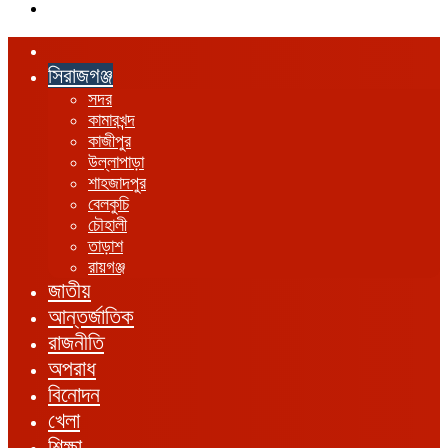
এখানে
খুঁজুন
হোম
সিরাজগঞ্জ
সদর
কামারখন্দ
কাজীপুর
উল্লাপাড়া
শাহজাদপুর
বেলকুচি
চৌহালী
তাড়াশ
রায়গঞ্জ
জাতীয়
আন্তর্জাতিক
রাজনীতি
অপরাধ
বিনোদন
খেলা
শিক্ষা