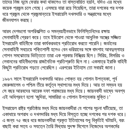
তাদের নিজ ভূমে ফেরার কথা থাকলেও তা বাস্তবায়িত হয়নি, যদিও এর মধ্যে
কয়েক প্রজন্ম চলে গেছে। এসময়ে যারা রয়ে গিয়েছিল, তারা দশকের পর দশক
ধরে প্রজন্ম থেকে প্রজন্মান্তরে ইসরায়েলি দখলদারি ও সন্ত্রাসের মধ্যে
জীবনযাপন করছে।
আরব দেশগুলো অপরিকল্পিত ও সমন্বয়হীনভাবে ফিলিস্তিনিদের রক্ষায়
সেনাবাহিনী প্রেরণ করে। তবে ইউরোপ থেকে পাওয়া আধুনিক অস্ত্রে সজ্জিত
ইসরায়েলি বাহিনীকে তারা কার্যকরভাবে প্রতিরোধ করতে পারেনি। জর্ডানের
সেনাবাহিনী সবচেয়ে শক্তিশালী হলেও বেন গুরিয়ানের সঙ্গে বাদশাহ আবদুল্লাহর
গোপন সমঝোতার ভিত্তিতে তারা এক প্রকার নিস্ক্রিয় ছিল। সিরিয়, মিসরিয় ও
লেবাননের বাহিনীগুলোর রাজনৈতিক প্রতিশ্রুতি ছিল না। একমাত্র ইরাকি বাহিনী
কিছুটা প্রতিরোধ গড়তে পেরেছিল। এরপরের ইতিহাস তো সবারই জানা।
১৯৬৭ সালে ইসরায়েলি দখলদারি আরও পোক্ত হয় গোলান উপত্যকা, পূর্ব
জেরুজালেম ও পশ্চিম তীরে কর্তৃত্ব স্থাপনের মধ্য দিয়ে। আর তা সম্ভব হয়
সে বছর আরবদের আরেক দফা পরাজয়ের মধ্য দিয়ে। জায়নবাদী ভাষ্যে অবশ্য
এই অধিগ্রহণ হলো ‘জুদিয়া, সামারিয়া ও গোলান উপত্যকার মুক্তি।’
ইসরায়েল রাষ্ট্র প্রতিষ্ঠার মধ্য দিয়ে জায়নবাদীরা যে পাপের সূচনা ঘটিয়েছে, তা
একাধারে অপরাধ ও দখলদারির মধ্য দিয়ে বিস্তৃত হচ্ছে দশকের পর দশক ধরে।
এ জন্য ৭৫ বছর ধরে জায়নবাদীরা প্রকৃত ইতিহাসের শুধু বিকৃতিই ঘটায়নি, বরং
বাছাই করা সত্য ও সযত্নে তৈরি মিথ্যার সুদক্ষ মিশেলে নিজেদের অপকর্মের