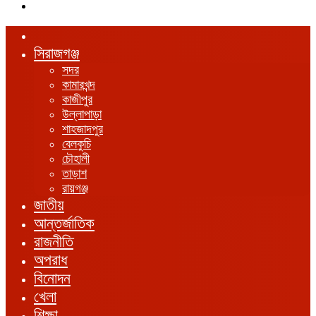
এখানে
খুঁজুন
হোম
সিরাজগঞ্জ
সদর
কামারখন্দ
কাজীপুর
উল্লাপাড়া
শাহজাদপুর
বেলকুচি
চৌহালী
তাড়াশ
রায়গঞ্জ
জাতীয়
আন্তর্জাতিক
রাজনীতি
অপরাধ
বিনোদন
খেলা
শিক্ষা