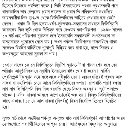
হিসেবে নিজেকে প্রতিষ্ঠা করেন। তিনি ইসরায়েলের প্রথম প্রধানমন্ত্রী পদে
থাকাকালিন তার নেতৃত্বে প্ল্যান দালেত বা প্ল্যান ডি পরিকল্পনার মধ্যদিয়ে
জায়নবাদীরা নিজ ভূখণ্ড থেকে ফিলিস্তিনিদের তাড়িয়ে দেওয়ার ছক কেটে
ফেলে। প্ল্যান ডি ছিল হত্যা-ধর্ষণ-লুটতরাজ-সন্ত্রাসের মাধ্যমে ফিলিস্তিনি
আরবদের নিজ ভূমি থেকে নিশ্চিহ্ন করে দেওয়ার মহাপরিকল্পনা। ১৯৪৮ সালের
১০ মার্চ এই পরিকল্পনা চূড়ান্ত হলে ইসরায়েলি সন্ত্রাসবাদী সংগঠনগুলো তা
বাস্তবায়নে পুরোদমে নেমে যায়। তখন পর্যন্ত ব্রিটিশদের শাসনাধীনে থাকা
সত্ত্বেও ব্রিটিশ বাহিনীকে পুরোপুরি নিষ্ক্রিয় করে রাখা হয়, যাতে নিরস্ত্র ও
অপ্রস্তুত আরবেরা সুরক্ষা না পায়।
১৯৪৮ সালের ১৪ মে ফিলিস্তিনে ব্রিটিশ ম্যানডেট বা শাসন শেষ হলে বেন
গুরিয়ান আনুষ্ঠানিকভাবে স্বাধীন ইসরায়েল রাষ্ট্র ঘোষণা করেন। মার্কিন
প্রেসিডেন্ট ট্রুম্যান সঙ্গে সঙ্গে একে স্বীকৃতি দেন। এরমধ্যদিয়েই প্রথম আল
নাকবা বা মহাবিপর্যয় নেমে আসে ফিলিস্তিনিদের ওপর। রাতারাতি প্রাণ রক্ষায়
লাখ লাখ ফিলিস্তিনি নিজ নিজ ঘরবাড়ি ছেড়ে নিঃস্ব অবস্থায় ছুটে পালাতে
থাকেন। যদিও নাকবা আসলে আগে থেকেই শুরু হয়। কিন্ত ফিলিস্তিনিদের
কাছে একারণে ১৫ মে আল নাকবা (বিপর্যয়) দিবস বিবেচিত হিসেবে বিবেচিত
হয়।
মূলত মার্চ থেকে অক্টোবর পর্যন্ত অন্তত সাত লাখ ফিলিস্তিনি আশপাশের আরব
দেশগুলোতে শরণার্থী হিসেবে আশ্রয় নেয়। জাতিসংঘের সিদ্ধান্ত অনুসারে