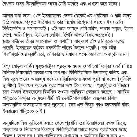
বৈধতার জন্য বিভ্রান্তিকর ভাষ্য তৈরি করেছে এবং এখনো করে যাচ্ছে।
আশার কথা হলো, খোদ ইসরায়েলের ভেতর থেকেই এর প্রতিবাদ ও পাল্টা ভাষ্য
উঠে আসছে, প্রকৃত ইতিহাস ও তার নির্মোহ বিশ্লেষণ করছেন ইসরায়েলি
ইতিহাসবিদ ও গবেষকেরাই। এই দলে আছেন বেনি মরিস, শলমো স্যান্ড, ইলান
পেপে, অভি শ্লিম, ইয়ায়েল লোটান, ইউরি আভনেরিসহ অনেকেই।
জায়নবাদীদের তীব্র সমালোচনা ও অশালীন আক্রমণ তাঁদের নিবৃত্ত করতে
পারেনি, ইসরায়েল রাষ্ট্রের দমননীতি তাঁদের টলাতে পারেনি। বরং তাঁরা
ফিলিস্তিনিদের স্বাধীনতা, অধিকার ও মর্যাদার পক্ষে জোরালো অবস্থান নেন।
বিশ্ব মোড়ল মার্কিন যুক্তরাষ্ট্রের প্রত্যক্ষ মদদে ও পশ্চিমা বিশ্বের সমর্থন নিয়ে
বৈশ্বিক নিয়মনীতি অবজ্ঞা করে লাখ লাখ ফিলিস্তিনিকে উদ্বাস্তু বানিয়ে এবং
নিজ ভূমে তাদের অবরুদ্ধ করে ও রাষ্ট্রবিজ্ঞানের সংজ্ঞা পূরণ না করেও (সুনির্দিষ্ট
ভূ-সীমা) ইসরায়েল প্রচণ্ড প্রতাপের সঙ্গে টিকে আছে। প্রযুক্তি ও বিজ্ঞানে
চরম উৎকর্ষ ইসরায়েলের বিকশিত হওয়ার প্রক্রিয়া জোরদার করেছে। সামরিক
শক্তিতে বিশ্বের অন্যতম শীর্ষ এই দেশটি পারমাণবিক অস্ত্রসহ বিশাল
অত্যাধুনিক অস্ত্রভান্ডার গড়ে তুলেছে। তবে এত কিছুর পরও জায়নবাদী রাষ্ট্র
ইসরায়েল শান্তিতে নেই।
অন্যদিকে নিজ ভুমিতেই বলতে গেলে প্রবাসি হয়ে ইসরাইলের দখলদারিত্ব,
অত্যাচার ও নির্যাতনের বিরুদ্ধে ফিলিস্তিনিরা মরতে মরতে প্রতিরোধে হচ্ছে
সিক্ত। হচ্ছে দৃয়। যার প্রতিফলন দেখা যায় ৭ অক্টোবার বিশেষ করে ২৮