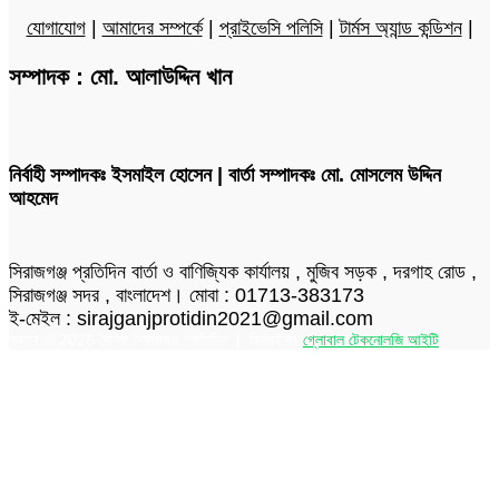
যোগাযোগ
|
আমাদের সম্পর্কে
|
প্রাইভেসি পলিসি
|
টার্মস অ্যান্ড কন্ডিশন
|
সম্পাদক : মো. আলাউদ্দিন খান
নির্বাহী সম্পাদকঃ ইসমাইল হোসেন | বার্তা সম্পাদকঃ মো. মোসলেম উদ্দিন
আহমেদ
সিরাজগঞ্জ প্রতিদিন বার্তা ও বাণিজ্যিক কার্যালয় , মুজিব সড়ক , দরগাহ রোড ,
সিরাজগঞ্জ সদর , বাংলাদেশ। মোবা : 01713-383173
ই-মেইল : sirajganjprotidin2021@gmail.com
স্বত্ব © 2026 দৈনিক সিরাজগঞ্জ প্রতিদিন | ডিজাইনার
গ্লোবাল টেকনোলজি আইটি
Facebook
Twitter
LinkedIn
Skype
Messenger
Messenger
WhatsApp
Telegram
Back
to
top
button