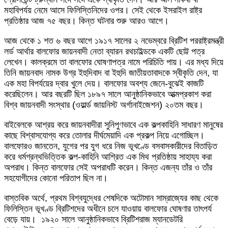
মহাবিপর্যয় নেমে আসে ফিলিস্তিনিদের ওপর। সেই থেকে ইসরাইল রাষ্ট্র
প্রতিষ্ঠার আজ ৭৫ বছর। কিন্ত ঘটনার শুরু আরও আগে।
আজ থেকে ১ শত ৬ বছর আগে ১৯১৭ সালের ২ নভেম্বরে ব্রিটিশ পররাষ্ট্রমন্ত্রী
লর্ড আর্থার বালফোর জায়নবাদী নেতা ব্যারন রথচাইল্ডকে একটি ছোট্ট পত্র
লেখেন। কালক্রমে তা বালফোর ঘোষণাপত্র নামে পরিচিতি পায়। এর মধ্য দিয়ে
তিনি জায়নবাদ নামক উগ্র ইহুদিবাদ বা ইহুদি জাতীয়তাবাদকে স্বীকৃতি দেন, যা
এক মহা বিপর্যয়ের দ্বার খুলে দেয়। বালফোর অবশ্য জেনে-বুঝেই কাজটি
করেছিলেন। আর বছরটি ছিল ১৮৯৭ সালে আনুষ্ঠানিকভাবে আত্মপ্রকাশ করা
বিশ্ব জায়নবাদী সংস্থার (ওয়ার্ল্ড জায়নিস্ট অর্গানাইজেশন) ২০তম বছর।
বাইবেলকে আশ্রয় করে জায়নবাদীরা সুনিপুণভাবে এক কল্পকাহিনি সাধারণ মানুষের
কাছে বিশ্বাসযোগ্য করে তোলার দীর্ঘমেয়াদি এক প্রকল্প নিয়ে এগোচ্ছিল।
বালফোরও জানতেন, যুগের পর যুগ ধরে নিজ ভূখণ্ডে বসবাসকারীদের বিতাড়িত
করে ধর্মগ্রন্থভিত্তিক কল্প-কাহিনি আশ্রিত এক মিথ প্রতিষ্ঠায় সাহায্য করা
অপরাধ। কিন্ত বালফোর সেই অপরাধটি করেন। কিন্ত এজন্য তাঁর ও তাঁর
সহযোগীদের কোনো পরিতাপ ছিল না।
বাস্তবিক অর্থে, প্রথম বিশ্বযুদ্ধের শেষদিকে অটোমান সাম্রাজ্যের কাছ থেকে
ফিলিস্তিন ভূখণ্ড ব্রিটিশদের অধীনে চলে যাওয়ায় বালফোর ঘোষণার তাৎপর্য
বেড়ে যায়। ১৯২০ সালে আনুষ্ঠানিকভাবে ব্রিটিশরাজ ম্যানডেটরি