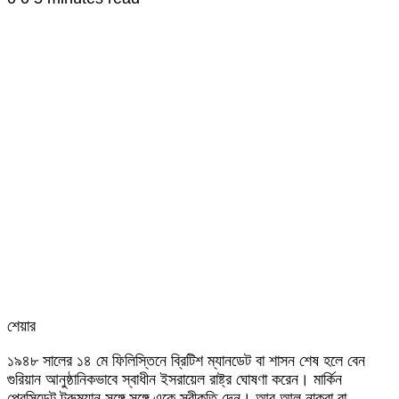
শেয়ার
Facebook
Twitter
LinkedIn
Skype
Messenger
Messenger
WhatsApp
Telegram
Share
প্রিন্ট
১৯৪৮ সালের ১৪ মে ফিলিস্তিনে ব্রিটিশ ম্যানডেট বা শাসন শেষ হলে বেন
via
গুরিয়ান আনুষ্ঠানিকভাবে স্বাধীন ইসরায়েল রাষ্ট্র ঘোষণা করেন। মার্কিন
Email
প্রেসিডেন্ট ট্রুম্যান সঙ্গে সঙ্গে একে স্বীকৃতি দেন। আর আল নাকবা বা