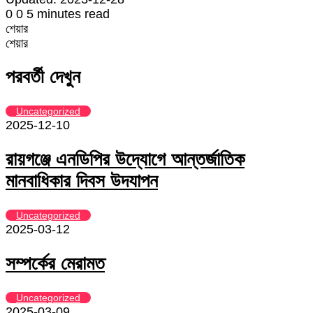
0
0
5 minutes read
শেয়ার
Facebook
Twitter
LinkedIn
Skype
Messenger
Messenger
WhatsApp
Telegram
Share
প্রিন্ট
শেয়ার
via
Facebook
Twitter
LinkedIn
Skype
Messenger
Messenger
WhatsApp
Telegram
Share
প্রিন্ট
Email
via
পরবর্তী দেখুন
Email
Uncategorized
2025-12-10
রায়গঞ্জে এনডিপির উদ্যোগে আন্তর্জাতিক
মানবাধিকার দিবস উদযাপন
Uncategorized
2025-03-12
সম্পর্কের মেরামত
Uncategorized
2025-03-09