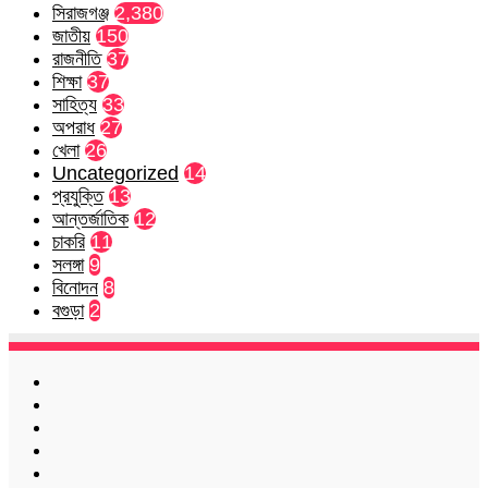
সিরাজগঞ্জ
2,380
জাতীয়
150
রাজনীতি
37
শিক্ষা
37
সাহিত্য
33
অপরাধ
27
খেলা
26
Uncategorized
14
প্রযুক্তি
13
আন্তর্জাতিক
12
চাকরি
11
সলঙ্গা
9
বিনোদন
8
বগুড়া
2
Facebook
Twitter
LinkedIn
YouTube
Instagram