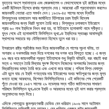
বৃহত্তর অংশে স্থানান্তর এবং জেরুজালেম ও বেথলেহেমকে দুই রাষ্ট্রের মধ্যে
একটি ছিটমহল হিসেবে রাখার প্রস্তাব দেয়। আরবেরা এটি প্রত্যাখ্যান করলেও
জায়নবাদী নেতারা এতে সমর্থন দেন। ১৯৩৯-৪৫ সালের মধ্যে দ্বিতীয়
বিশ্বযুদ্ধের ডামাডোল আর জার্মানিতে হিটলারের চরম ইহুদি বিদ্বেষ
জায়নবাদীদের জন্য বিরাট সুযোগ তৈরি করে। বিশ্বযুদ্ধ চলাকালে ইউরোপে
প্রায় ৬০ লাখ ইহুদিকে নিধন করা হয়, যা ইতিহাসে হলোকাস্ট নামে স্বীকৃত।
যুদ্ধ শেষে এই হলোকাস্টই ফিলিস্তিন ভূখণ্ডে ইহুদিদের স্বতন্ত্র আবাসভূমি
স্থাপনের সবচেয়ে বড় যৌক্তিকতা হিসেবে তুলে ধরা হয়।
ইসরায়েল রাষ্ট্র প্রতিষ্ঠার মধ্য দিয়ে জায়নবাদীরা যে পাপের সূচনা ঘটায়, তা
অপরাধ ও দখলদারির মধ্য দিয়ে দশকের পর দশক ধরে বিস্তৃত হচ্ছে। এ জন্য
৬৯ বছর ধরে জায়নবাদীরা প্রকৃত ইতিহাসকে শুধু বিকৃতি ঘটায়নি, বরং বাছাই করা
সত্য ও সযত্নে তৈরি মিথ্যার সুদক্ষ মিশেলে নিজেদের অপকর্মের বৈধতার জন্য
বিভ্রান্তিকর ভাষ্য তৈরি করে এবং এখনো করে যাচ্ছে। পশ্চিমা বিশ্ব বেমালুম
এটা ভুলে যায় যে ইহুদি গণহত্যার দায় ইউরোপের অথচ ক্ষতিপূরণের জন্য মূল্য
গুনতে হচ্ছে আরবদের, বিশেষত ফিলিস্তিনিদের। এই কফিনের শেষ পেরেকটি
পুঁতে দেওয়া হয় ১৯৪৭ সালের ২৯ নভেম্বর সদ্য গঠিত জাতিসংঘের সাধারণ
পরিষদে ফিলিস্তিন ভূখণ্ডকে ইহুদি ও আরবদের মধ্যে দুই ভাগ করার প্রস্তাব
অনুমোদনের মধ্য দিয়ে।
এদিকে পোল্যান্ডে জন্মগ্রহণকারী ডেভিড বেন গুরিয়ান ১৯০৬ সালে অটোমান
ফিলিস্তিনে অভিবাসী হয়ে আসেন। বেন গুরিয়ান একজন কট্টর জায়নবাদী