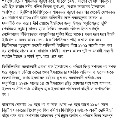
প্যালেস্টাইনের শাসনভার গ্রহণ করে, যা চলে ১৯৪৮ সালের মে মাস পর্যন্ত।
এটি ছিল জর্ডান নদীর পশ্চিম দিকের ভূখণ্ডে, যেখানে আজকের ইসরায়েল
অবস্থিত। ব্রিটিশরা ফিলিস্তিনের শাসনভার গ্রহণ করার পর থেকেই সেখানকার
৯০ শতাংশ বা তারও বেশি আরব অধিবাসীর সঙ্গে বৈষম্যমূলক আচরণ ও
দমননীতি শুরু করে। দীর্ঘ মেয়াদে ইহুদিদের জন্য ঈশ্বর ‘প্রতিশ্রুত ভূমি’
(প্রমিজড ল্যান্ড) তাদের হাতে ফিরিয়ে দেওয়ার কৌশল হিসেবে ইহুদি
সেটেলারদের বিভিন্নভাবে অগ্রাধিকার সুবিধা দিতে থাকে। ফলে দলে দলে ইহুদি
ইউরোপ ও অন্য আরব দেশ থেকে ফিলিস্তিনে পাড়ি জমাতে শুরু করে।
ব্রিটিশদের প্রত্যক্ষ মদদেই অভিবাসী ইহুদিদের নিয়ে ১৯২১ সালেই গঠন করা
হয় হাগানাহ নামের আধা সামরিক বাহিনী। এরপর আরও দুটি জায়নবাদী সন্ত্রাসী
সংগঠন ইরগুন ও স্টার্ন গ্যাং গড়ে ওঠে পরে।
ফিলিস্তিনিরা সন্ত্রাসবাদী একথা বলে ইসরায়েল ও পশ্চিমা বিশ্ব দশকের পর দশক
ধরে প্রচারণা চালিয়ে তাদের ওপর ইসরায়েলের সামরিক অভিযান ও হত্যাযজ্ঞকে
বৈধতা দিচ্ছে, অথচ ইসরায়েল রাষ্ট্রের জন্ম হয় সন্ত্রাসবাদী কর্মকাণ্ডের
মধ্যদিয়ে। ১৯৪৮ সালের ১৪ মে ইসরায়েল রাষ্ট্র ঘোষণার সঙ্গে সঙ্গে হাগানাহ,
ইরগুন ও স্টার্ন গ্যাং একীভূত হয়ে ইসরায়েলি প্রতিরক্ষা বাহিনীতে রূপান্তরিত
হয়।
বালফোর ঘোষণার ২০ বছর পর বা আজ থেকে ৮৫ বছর আগে ১৯৩৭ সালে
ব্রিটিশ সরকারের নিয়োগকৃত পিল কমিশন ফিলিস্তিন ভূখণ্ডে একটি ছোট ইহুদি
রাষ্ট্র গঠন করে সেখানকার আরবদের পূর্বে ট্রান্স জর্ডান ও পশ্চিমে মিসর সংলগ্ন