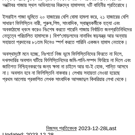
অক্টোবর গাজায় স্থল অভিযানের বিরুদ্ধে হামাসসহ ৭টি বাহিনীর প্রতিরোধে।
ইসরাইল গাজা ভুমিতে ২০ হাজারের বেশি বোমা হামলা করে, ২১ হাজারের বেশি
সাধারণ ফিলিস্তিন নারী, পুরুষ,শিশু, সাংবাদিক, স্বাস্থ্যকর্মীকে হত্যা এবং
অবকাঠামো ধ্বংস করেও নিঃশেষ করতে পারেনি গাজায় নির্বাচিত জনপ্রতিনিধিদের
নেতৃত্বে পরিচালিত হামাসকে। বিশ^মোড়লদের নানাবিধ ষড়যন্ত্র আর অন্যায়
সহায়তা প্রদানের ৮১তম দিনেও স্পর্শ করতে পারিনি একজন হামাস নেতাকে।
অবস্থাদৃষ্টে মনে হচ্ছে, নিঃশর্তে নিজ ভূমে ফিলিস্তিনিদের ফিরতে না দিলে,
দখলদারির অবসান ঘটিয়ে ফিলিস্তিনিদের জমি-পানি-সম্পদ ফিরিয়ে না দিলে এবং
জাতিগত নিশ্চি‎হ্নকরণের জন্য ক্ষমা না চাইলে আর যা-ই হোক, শান্তি আসবে
না। অবসান হবে না ফিলিস্তিনি নাকবার। লেখায় সহায়তা নেওয়া হয়েছে
প্রথম আলোয় প্রকাশিত লেখক সাংবাদিক আসজাদুল কিবরিয়ার লেখা থেকে।
Send
an
email
নিজস্ব প্রতিবেদক
2023-12-28
Last
Updated: 2023-12-28