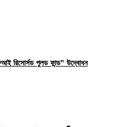
ই রিসোর্সড পুলড ফান্ড” উদ্বোধন