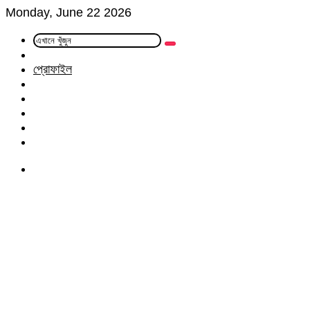
Monday, June 22 2026
এখানে
Random
খুঁজুন
Article
প্রোফাইল
Facebook
Twitter
LinkedIn
YouTube
Instagram
Menu