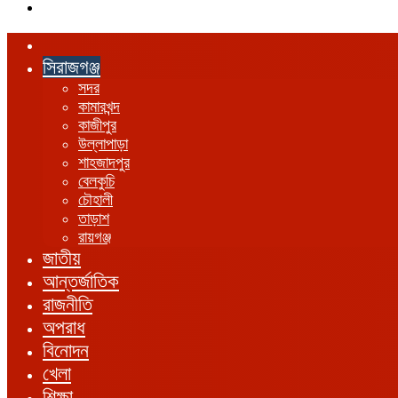
এখানে
খুঁজুন
হোম
সিরাজগঞ্জ
সদর
কামারখন্দ
কাজীপুর
উল্লাপাড়া
শাহজাদপুর
বেলকুচি
চৌহালী
তাড়াশ
রায়গঞ্জ
জাতীয়
আন্তর্জাতিক
রাজনীতি
অপরাধ
বিনোদন
খেলা
শিক্ষা