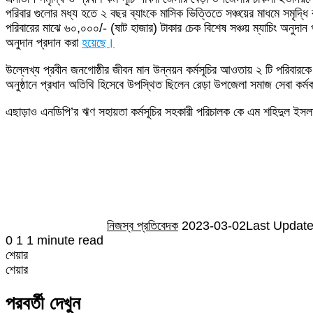
পরিবার গুলোর মধ্য হতে ২ বছর ব্যাংকে মাসিক ভিত্তিতে সঞ্চয়ের মাধমে সমৃদ্ধি ক
Email
পরিবারের মাঝে ৬০,০০০/- (ষাট হাজার) টাকার চেক বিশেষ সঞ্চয় ম্যাচিং অনুদান 
অনুদান প্রদান করা
হয়েছে।
উল্লেখ্য প্রবীন জনগোষ্ঠীর জীবন মান উন্নয়ন কর্মসূচির আওতায় ২ টি পরিবা
অনুষ্ঠানে প্রধান অতিথি হিসেবে উপস্থিত ছিলেন রেড়া উপজেলা সমাজ সেবা কর্ম
এছাড়াও এনডিপি’র ঋণ সহায়তা কর্মসূচির সহকারী পরিচালক কে এম শহিদুল ইসলাম
Send
an
email
নিজস্ব প্রতিবেদক
2023-03-02
Last Update
0
1
1 minute read
শেয়ার
Facebook
Twitter
LinkedIn
Skype
Messenger
Messenger
WhatsApp
Telegram
Share
প্রিন্ট
শেয়ার
via
Facebook
Twitter
LinkedIn
Skype
Messenger
Messenger
WhatsApp
Telegram
Share
প্রিন্ট
Email
via
পরবর্তী দেখুন
Email