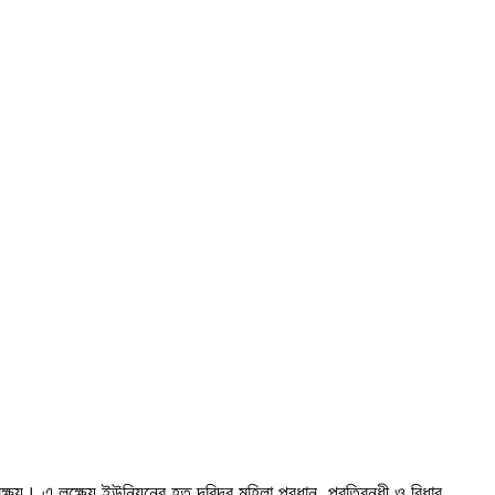
লক্ষ্য। এ লক্ষ্যে ইউনিয়নের হত দরিদ্র মহিলা প্রধান, প্রতিবন্ধী ও বিধাব