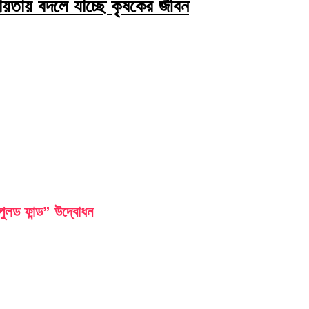
য়তায় বদলে যাচ্ছে কৃষকের জীবন
লড ফান্ড” উদ্বোধন