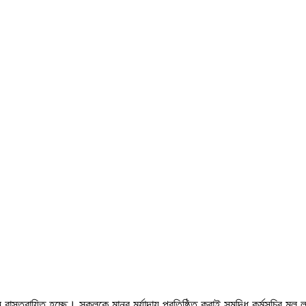
াস্তবায়িত হচ্ছে। সকলকে মানব মর্যাদায় প্রতিষ্ঠিত করাই সমৃদ্ধি কর্মসূচির মূল 