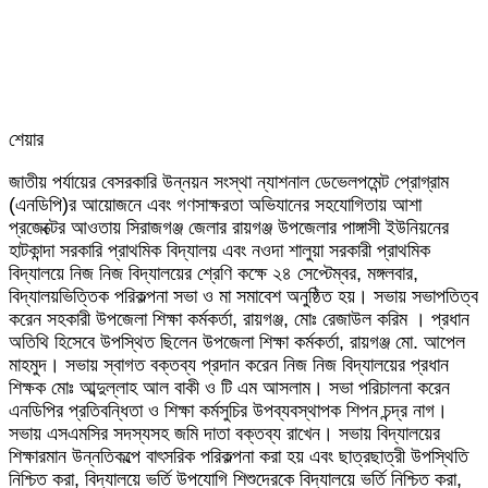
শেয়ার
Facebook
Twitter
LinkedIn
Skype
Messenger
Messenger
WhatsApp
Telegram
Share
প্রিন্ট
জাতীয় পর্যায়ের বেসরকারি উন্নয়ন সংস্থা ন্যাশনাল ডেভেলপমেন্ট প্রোগ্রাম
via
(এনডিপি)র আয়োজনে এবং গণসাক্ষরতা অভিযানের সহযোগিতায় আশা
Email
প্রজেক্টের আওতায় সিরাজগঞ্জ জেলার রায়গঞ্জ উপজেলার পাঙ্গাসী ইউনিয়নের
হাটকান্দা সরকারি প্রাথমিক বিদ্যালয় এবং নওদা শালুয়া সরকারী প্রাথমিক
বিদ্যালয়ে নিজ নিজ বিদ্যালয়ের শ্রেণি কক্ষে ২৪ সেপ্টেম্বর, মঙ্গলবার,
বিদ্যালয়ভিত্তিক পরিকল্পনা সভা ও মা সমাবেশ অনুষ্ঠিত হয়। সভায় সভাপতিত্ব
করেন সহকারী উপজেলা শিক্ষা কর্মকর্তা, রায়গঞ্জ, মোঃ রেজাউল করিম । প্রধান
অতিথি হিসেবে উপস্থিত ছিলেন উপজেলা শিক্ষা কর্মকর্তা, রায়গঞ্জ মো. আপেল
মাহমুদ। সভায় স্বাগত বক্তব্য প্রদান করেন নিজ নিজ বিদ্যালয়ের প্রধান
শিক্ষক মোঃ আব্দুল্লাহ আল বাকী ও টি এম আসলাম। সভা পরিচালনা করেন
এনডিপির প্রতিবন্ধিতা ও শিক্ষা কর্মসুচির উপব্যবস্থাপক শিপন চন্দ্র নাগ।
সভায় এসএমসির সদস্যসহ জমি দাতা বক্তব্য রাখেন। সভায় বিদ্যালয়ের
শিক্ষারমান উন্নতিকল্পে বাৎসরিক পরিকল্পনা করা হয় এবং ছাত্রছাত্রী উপস্থিতি
নিশ্চিত করা, বিদ্যালয়ে ভর্তি উপযোগি শিশুদেরকে বিদ্যালয়ে ভর্তি নিশ্চিত করা,