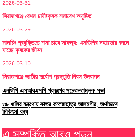
2026-03-31
সিরাজগঞ্জে রেশম চাষী/কৃষক সমাবেশ অনুষ্ঠিত
2026-03-29
মালচিং প্রযুক্তিতে শসা চাষে সাফল্য: এনডিপির সহায়তায় বদলে
যাচ্ছে কৃষকের জীবন
2026-03-10
সিরাজগঞ্জে জাতীয় দুর্যোগ প্রস্তুতি দিবস উদযাপন
এনডিপি-এসআরএসপি প্রকল্পের সচেতনতামূলক সভা
৩৮ গুলির যন্ত্রণায় কাতর কলেজছাত্র আলমগীর, অর্থাভাবে
চিকিৎসা বন্ধ
এ সম্পর্কিত আরও পড়ুন