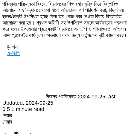
পরিস্কার পরিচন্নতা বিষয়ে, বিদ্যালয়ের শিক্ষারমান বৃদ্ধি নিয়ে বিস্তারিত
আলোচনা সহ বিদ্যালয়ে মাঝে মাঝে অভিভাবক গণ পরিদর্শন করা, বিদ্যালয়ে
ছাত্র/ছাত্রী উপস্থিত হচ্ছে কিনা তার খোজ খবর নেওয়া বিষয়ে বিস্তারিত
আলোচনা করা হয়। প্রধান অতিথি সহ উপস্থিত সকলে কার্যক্রমের প্রসংশা
করে বলেন উপজেলার প্রত্যেকটি বিদ্যালয়ে এনডিপি ও গণসাক্ষরতা অভিযান
আশা প্রজেক্টের কার্যক্রম বাস্তবায়ন করার জন্য কর্তৃপক্ষের দৃষ্টি কামনা করেন।
ট্যাগস
এনডিপি
Send
an
email
নিজস্ব প্রতিবেদক
2024-09-25
Last
Updated: 2024-09-25
0
5
1 minute read
শেয়ার
Facebook
Twitter
LinkedIn
Skype
Messenger
Messenger
WhatsApp
Telegram
Share
প্রিন্ট
শেয়ার
via
Facebook
Twitter
LinkedIn
Skype
Messenger
Messenger
WhatsApp
Telegram
Share
প্রিন্ট
Email
via