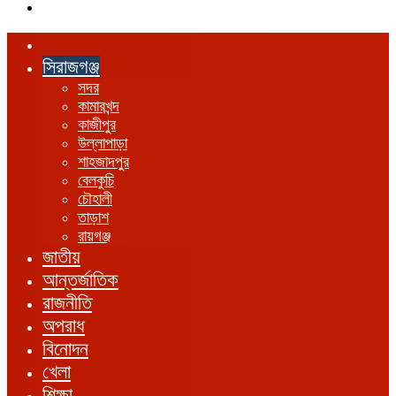
এখানে
খুঁজুন
হোম
সিরাজগঞ্জ
সদর
কামারখন্দ
কাজীপুর
উল্লাপাড়া
শাহজাদপুর
বেলকুচি
চৌহালী
তাড়াশ
রায়গঞ্জ
জাতীয়
আন্তর্জাতিক
রাজনীতি
অপরাধ
বিনোদন
খেলা
শিক্ষা