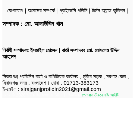
যোগাযোগ
|
আমাদের সম্পর্কে
|
প্রাইভেসি পলিসি
|
টার্মস অ্যান্ড কন্ডিশন
|
সম্পাদক : মো. আলাউদ্দিন খান
নির্বাহী সম্পাদকঃ ইসমাইল হোসেন | বার্তা সম্পাদকঃ মো. মোসলেম উদ্দিন
আহমেদ
সিরাজগঞ্জ প্রতিদিন বার্তা ও বাণিজ্যিক কার্যালয় , মুজিব সড়ক , দরগাহ রোড ,
সিরাজগঞ্জ সদর , বাংলাদেশ। মোবা : 01713-383173
ই-মেইল : sirajganjprotidin2021@gmail.com
স্বত্ব © 2026 দৈনিক সিরাজগঞ্জ প্রতিদিন | ডিজাইনার
গ্লোবাল টেকনোলজি আইটি
Facebook
Twitter
LinkedIn
Skype
Messenger
Messenger
WhatsApp
Telegram
Back
to
top
button