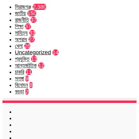
সিরাজগঞ্জ
2,380
জাতীয়
150
রাজনীতি
37
শিক্ষা
37
সাহিত্য
33
অপরাধ
27
খেলা
26
Uncategorized
14
প্রযুক্তি
13
আন্তর্জাতিক
12
চাকরি
11
সলঙ্গা
9
বিনোদন
8
বগুড়া
2
Facebook
Twitter
LinkedIn
YouTube
Instagram