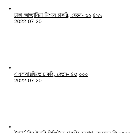
ঢাকা আহ্ছানিয়া মিশনে চাকরি, বেতন- ৬১,৪৭৭
2022-07-20
এএলআরডিতে চাকরি, বেতন- ৪৩,০০০
2022-07-20
ইস্টার্ন রিফাইনারি লিমিটেডে চাকরির সুযোগ, আবেদন ফি ১৫০০