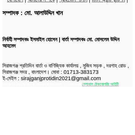
সম্পাদক : মো. আলাউদ্দিন খান
নির্বাহী সম্পাদকঃ ইসমাইল হোসেন | বার্তা সম্পাদকঃ মো. মোসলেম উদ্দিন
আহমেদ
সিরাজগঞ্জ প্রতিদিন বার্তা ও বাণিজ্যিক কার্যালয় , মুজিব সড়ক , দরগাহ রোড ,
সিরাজগঞ্জ সদর , বাংলাদেশ। মোবা : 01713-383173
ই-মেইল : sirajganjprotidin2021@gmail.com
স্বত্ব © 2026 দৈনিক সিরাজগঞ্জ প্রতিদিন | ডিজাইনার
গ্লোবাল টেকনোলজি আইটি
Facebook
Twitter
LinkedIn
Skype
Messenger
Messenger
WhatsApp
Telegram
Back
to
top
button