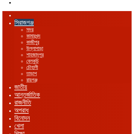
এখানে
খুঁজুন
হোম
সিরাজগঞ্জ
সদর
কামারখন্দ
কাজীপুর
উল্লাপাড়া
শাহজাদপুর
বেলকুচি
চৌহালী
তাড়াশ
রায়গঞ্জ
জাতীয়
আন্তর্জাতিক
রাজনীতি
অপরাধ
বিনোদন
খেলা
শিক্ষা