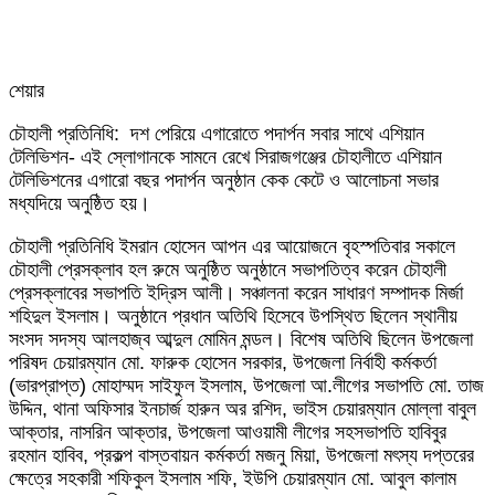
শেয়ার
Facebook
Twitter
LinkedIn
Skype
Messenger
Messenger
WhatsApp
Telegram
Share
প্রিন্ট
চৌহালী প্রতিনিধি: দশ পেরিয়ে এগারোতে পদার্পন সবার সাথে এশিয়ান
via
টেলিভিশন- এই স্লোগানকে সামনে রেখে সিরাজগঞ্জের চৌহালীতে এশিয়ান
Email
টেলিভিশনের এগারো বছর পদার্পন অনুষ্ঠান কেক কেটে ও আলোচনা সভার
মধ্যদিয়ে অনুষ্ঠিত হয়।
চৌহালী প্রতিনিধি ইমরান হোসেন আপন এর আয়োজনে বৃহস্পতিবার সকালে
চৌহালী প্রেসক্লাব হল রুমে অনুষ্ঠিত অনুষ্ঠানে সভাপতিত্ব করেন চৌহালী
প্রেসক্লাবের সভাপতি ইদ্রিস আলী। সঞ্চালনা করেন সাধারণ সম্পাদক মির্জা
শহিদুল ইসলাম। অনুষ্ঠানে প্রধান অতিথি হিসেবে উপস্থিত ছিলেন স্থানীয়
সংসদ সদস্য আলহাজ্ব আব্দুল মোমিন মন্ডল। বিশেষ অতিথি ছিলেন উপজেলা
পরিষদ চেয়ারম্যান মো. ফারুক হোসেন সরকার, উপজেলা নির্বাহী কর্মকর্তা
(ভারপ্রাপ্ত) মোহাম্মদ সাইফুল ইসলাম, উপজেলা আ.লীগের সভাপতি মো. তাজ
উদ্দিন, থানা অফিসার ইনচার্জ হারুন অর রশিদ, ভাইস চেয়ারম্যান মোল্লা বাবুল
আক্তার, নাসরিন আক্তার, উপজেলা আওয়ামী লীগের সহসভাপতি হাবিবুর
রহমান হাবিব, প্রকল্প বাস্তবায়ন কর্মকর্তা মজনু মিয়া, উপজেলা মৎস্য দপ্তরের
ক্ষেত্রে সহকারী শফিকুল ইসলাম শফি, ইউপি চেয়ারম্যান মো. আবুল কালাম