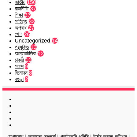
জাতীয়
150
রাজনীতি
37
শিক্ষা
37
সাহিত্য
33
অপরাধ
27
খেলা
26
Uncategorized
14
প্রযুক্তি
13
আন্তর্জাতিক
12
চাকরি
11
সলঙ্গা
9
বিনোদন
8
বগুড়া
2
Facebook
Twitter
LinkedIn
YouTube
Instagram
যোগাযোগ
|
আমাদের সম্পর্কে
|
প্রাইভেসি পলিসি
|
টার্মস অ্যান্ড কন্ডিশন
|