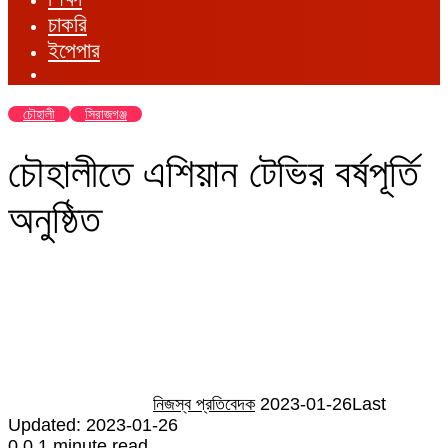
চাকরি
ইপেপার
চৌহালী
সিরাজগঞ্জ
চৌহালীতে এশিয়ান টেভির বর্ষপূর্তি
অনুষ্ঠিত
Send
an
email
নিজস্ব প্রতিবেদক
2023-01-26
Last
Updated: 2023-01-26
0
0
1 minute read