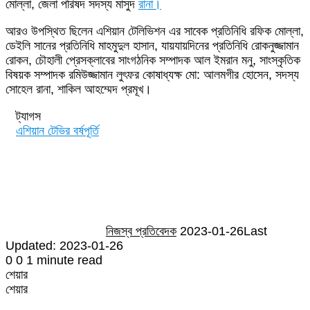
মোল্লা, জেলা পরিষদ সদস্য মাসুদ
রানা।
আরও উপস্থিত ছিলেন এশিয়ান টেলিভিশন এর সাবেক প্রতিনিধি রফিক মোল্লা,
ডেইলি সানের প্রতিনিধি মাহমুদুল হাসান, যায়যায়দিনের প্রতিনিধি রোকনুজ্জামান
রোকন, চৌহালী প্রেসক্লাবের সাংগঠনিক সম্পাদক আল ইমরান মনু, সাংস্কৃতিক
বিষয়ক সম্পাদক রমিউজ্জামান লুৎফর কোষাধ্যক্ষ মো: আলমগীর হোসেন, সদস্য
সোহেল রানা, শাকিল আহম্মেদ প্রমূখ।
ট্যাগস
এশিয়ান টেভির বর্ষপূর্তি
Send
an
email
নিজস্ব প্রতিবেদক
2023-01-26
Last
Updated: 2023-01-26
0
0
1 minute read
শেয়ার
Facebook
Twitter
LinkedIn
Skype
Messenger
Messenger
WhatsApp
Telegram
Share
প্রিন্ট
শেয়ার
via
Facebook
Twitter
LinkedIn
Skype
Messenger
Messenger
WhatsApp
Telegram
Share
প্রিন্ট