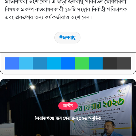
প্রতিনিধিরা অংশ নেন। এ ছাড়া জলবায়ু পরিবর্তন মোকাবিলা
বিষয়ক প্রকল্প বাস্তবায়নকারী ১৮টি সংস্থার নির্বাহী পরিচালক
এবং প্রকল্পের অন্য কর্মকর্তারাও অংশ নেন।
জলবায়ু
Facebook
Twitter
LinkedIn
Skype
Messenger
WhatsApp
Telegram
Share via Email
প্র
জাতীয়
সিরাজগঞ্জে জব ফেয়ার-২০২৬ অনুষ্ঠিত