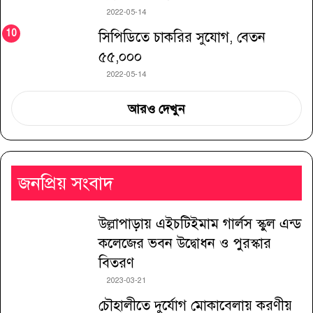
2022-05-14
সিপিডিতে চাকরির সুযোগ, বেতন
৫৫,০০০
2022-05-14
আরও দেখুন
জনপ্রিয় সংবাদ
উল্লাপাড়ায় এইচটিইমাম গার্লস স্কুল এন্ড
কলেজের ভবন উদ্বোধন ও পুরস্কার
বিতরণ
2023-03-21
চৌহালীতে দুর্যোগ মোকাবেলায় করণীয়