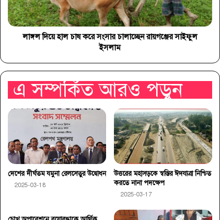
লাঙ্গল দিয়ে হাল চাষ করে সংসার চালাচ্ছেন রায়গঞ্জের সাইফুল
ইসলাম
এ সম্পর্কিত আরও পড়ুন
দেশের দীর্ঘতম যমুনা রেলসেতুর উদ্বোধন
উত্তরের মহাসড়কে স্বস্তির ঈদযাত্রা নিশ্চিত
করতে নানা পদক্ষেপ
2025-03-18
2025-03-17
চোখ অপারেশনে বয়োবৃদ্ধাকে আর্থিক