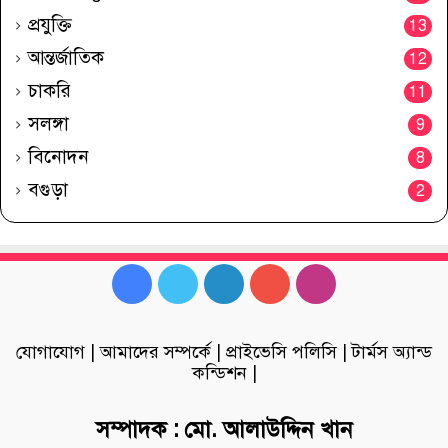
প্রযুক্তি
13
আন্তর্জাতিক
12
চাকরি
11
সলঙ্গা
9
বিনোদন
8
বগুড়া
2
Facebook
Twitter
LinkedIn
YouTube
Instagram
যোগাযোগ
|
আমাদের সম্পর্কে
|
প্রাইভেসি পলিসি
|
টার্মস অ্যান্ড
কন্ডিশন
|
সম্পাদক : মো. আলাউদ্দিন খান