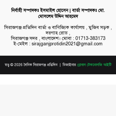
নির্বাহী সম্পাদকঃ ইসমাইল হোসেন | বার্তা সম্পাদকঃ মো.
মোসলেম উদ্দিন আহমেদ
সিরাজগঞ্জ প্রতিদিন বার্তা ও বাণিজ্যিক কার্যালয় , মুজিব সড়ক ,
দরগাহ রোড ,
সিরাজগঞ্জ সদর , বাংলাদেশ। মোবা : 01713-383173
ই-মেইল : sirajganjprotidin2021@gmail.com
স্বত্ব © 2026 দৈনিক সিরাজগঞ্জ প্রতিদিন | ডিজাইনার
গ্লোবাল টেকনোলজি আইটি