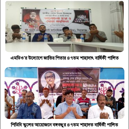
এমডিও’র উদ্যোগে জাতির পিতার ৪৭তম শাহাদাৎ বার্ষিকী পালিত
পিডিবি স্কুলের আয়োজনে বঙ্গবন্ধুর ৪৭তম শাহাদত বার্ষিকী পালিত