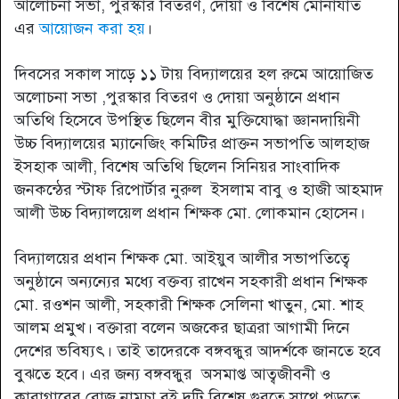
আলোচনা সভা, পুরস্কার বিতরণ, দোয়া ও বিশেষ মোনাযাত
এর
আয়োজন করা হয়
।
দিবসের সকাল সাড়ে ১১ টায় বিদ্যালয়ের হল রুমে আয়োজিত
অলোচনা সভা ,পুরস্কার বিতরণ ও দোয়া অনুষ্ঠানে প্রধান
অতিথি হিসেবে উপস্থিত ছিলেন বীর মুক্তিযোদ্ধা জ্ঞানদায়িনী
উচ্চ বিদ্যালয়ের ম্যানেজিং কমিটির প্রাক্তন সভাপতি আলহাজ
ইসহাক আলী, বিশেষ অতিথি ছিলেন সিনিয়র সাংবাদিক
জনকন্ঠের স্টাফ রিপোর্টার নুরুল ইসলাম বাবু ও হাজী আহমাদ
আলী উচ্চ বিদ্যালয়েল প্রধান শিক্ষক মো. লোকমান হোসেন।
বিদ্যালয়ের প্রধান শিক্ষক মো. আইয়ুব আলীর সভাপতিত্বে
অনুষ্ঠানে অন্যন্যের মধ্যে বক্তব্য রাখেন সহকারী প্রধান শিক্ষক
মো. রওশন আলী, সহকারী শিক্ষক সেলিনা খাতুন, মো. শাহ
আলম প্রমুখ। বক্তারা বলেন অজকের ছাত্ররা আগামী দিনে
দেশের ভবিষ্যৎ। তাই তাদেরকে বঙ্গবন্ধুর আদর্শকে জানতে হবে
বুঝতে হবে। এর জন্য বঙ্গবন্ধুর অসমাপ্ত আত্বজীবনী ও
কারাগারের রোজ নামচা বই দুটি বিশেষ গুরত্বে সাথে পড়তে