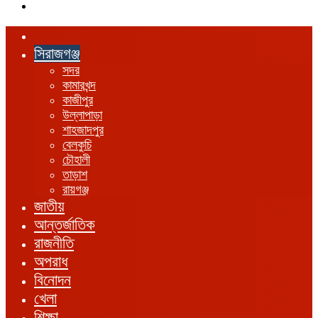
এখানে
খুঁজুন
হোম
সিরাজগঞ্জ
সদর
কামারখন্দ
কাজীপুর
উল্লাপাড়া
শাহজাদপুর
বেলকুচি
চৌহালী
তাড়াশ
রায়গঞ্জ
জাতীয়
আন্তর্জাতিক
রাজনীতি
অপরাধ
বিনোদন
খেলা
শিক্ষা