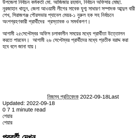
উপজেলা নির্বাচন কর্মকর্তা মো. আজিজার রহমান, নির্বাচন অফিসার মোছা.
নুরজাহান খাতুন, জেলা আওয়ামী লীগের সাবেক যুগ্ম সাধারণ সম্পাদক আব্দুল বারী
শেখ, সিরাজগঞ্জ পৌরসভার প্যানেল মেয়র-১ নুরুল হক সহ নির্বাচনে
অংশগ্রহণকারী প্রার্থীদের প্রস্তাবক ও সমর্থকগণ।
আগামী ২৫সেপ্টেম্বর অফিস চলাকালীন সময়ের মধ্যে প্রার্থীতা উত্তোলন
করতে পারবেন। আগামী ২৬ সেপ্টেম্বর প্রার্থীদের মধ্যে প্রতীক বরাদ্দ করা
হবে বলে জানা যায়।
Send
an
email
নিজস্ব প্রতিবেদক
2022-09-18
Last
Updated: 2022-09-18
0
7
1 minute read
শেয়ার
Facebook
Twitter
LinkedIn
Skype
Messenger
Messenger
WhatsApp
Telegram
Share
প্রিন্ট
শেয়ার
via
Facebook
Twitter
LinkedIn
Skype
Messenger
Messenger
WhatsApp
Telegram
Share
প্রিন্ট
Email
via
পরবর্তী দেখুন