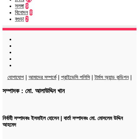
সলঙ্গা
9
বিনোদন
8
বগুড়া
2
Facebook
Twitter
LinkedIn
YouTube
Instagram
যোগাযোগ
|
আমাদের সম্পর্কে
|
প্রাইভেসি পলিসি
|
টার্মস অ্যান্ড কন্ডিশন
|
সম্পাদক : মো. আলাউদ্দিন খান
নির্বাহী সম্পাদকঃ ইসমাইল হোসেন | বার্তা সম্পাদকঃ মো. মোসলেম উদ্দিন
আহমেদ