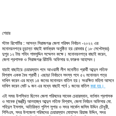
শেয়ার
Facebook
Twitter
LinkedIn
Skype
Messenger
Messenger
WhatsApp
Telegram
Share
প্রিন্ট
স্টাফ রিপোর্টার : আসন্ন সিরাজগঞ্জ জেলা পরিষদ নির্বাচন -২০২২ এর
via
মনোনয়নপত্র চুড়ান্ত বাছাই কার্যক্রম অনুষ্ঠিত হয় রোববার ( ১৮ সেপ্টেম্বর)
Email
দুপুর ১২ টায় শহিদ শামসুদ্দিন সম্মেলন কক্ষে। মনোনয়নপত্র বাছাই করেন,
জেলা প্রশাসক ও সিরাজগঞ্জ রিটার্নিং অফিসার ড.ফারুক আহাম্মদ।
যাচাই বাছাইয়ে চেয়ারম্যান পদে আওয়ামী লীগ মনোনীত প্রার্থী আব্দুল লতিফ
বিশ্বাস একক বৈধ প্রার্থী। এছাড়া নির্বাচনে সদস্য পদে ৫২ মনোনয়ন পত্র
দাখিল করেন এর মধ্যে ১৪ জনের মনোনয়ন বাতিল হয়। সংরক্ষিত মহিলা আসনে
দাখিল করেন মোট ৯ জন এর মধ্যে বাছাই পর্বে ১ জনের বাতিল
করা হয়।
এই সময় উপস্থিত ছিলেন জেলা পরিষদের সাবেক চেয়ারম্যান, বর্তমান প্রশাসক
ও সাবেক (মন্ত্রী) আলহাজ্ব আব্দুল লতিফ বিশ্বাস, জেলা নির্বাচন অফিসার মো.
শহিদুল ইসলাম, অতিরিক্ত পুলিশ সুপার ও সদর সার্কেল জসিম উদ্দিন চৌধুরী,
পিপিএম, সদর উপজেলা পরিষদের চেয়ারম্যান মোহাম্মদ রিয়াজ উদ্দিন, সদর