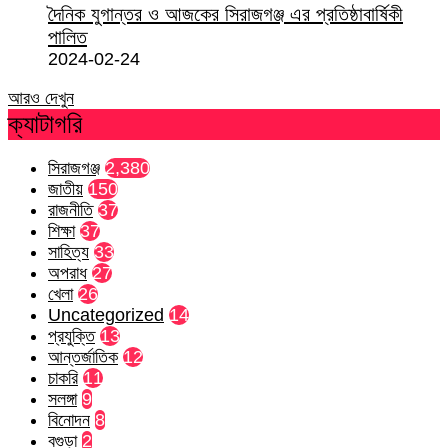
দৈনিক যুগান্তর ও আজকের সিরাজগঞ্জ এর প্রতিষ্ঠাবার্ষিকী
পালিত
2024-02-24
আরও দেখুন
ক্যাটাগরি
সিরাজগঞ্জ
2,380
জাতীয়
150
রাজনীতি
37
শিক্ষা
37
সাহিত্য
33
অপরাধ
27
খেলা
26
Uncategorized
14
প্রযুক্তি
13
আন্তর্জাতিক
12
চাকরি
11
সলঙ্গা
9
বিনোদন
8
বগুড়া
2