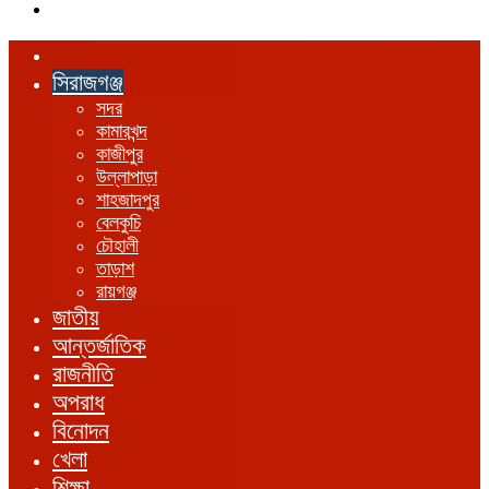
এখানে
খুঁজুন
হোম
সিরাজগঞ্জ
সদর
কামারখন্দ
কাজীপুর
উল্লাপাড়া
শাহজাদপুর
বেলকুচি
চৌহালী
তাড়াশ
রায়গঞ্জ
জাতীয়
আন্তর্জাতিক
রাজনীতি
অপরাধ
বিনোদন
খেলা
শিক্ষা