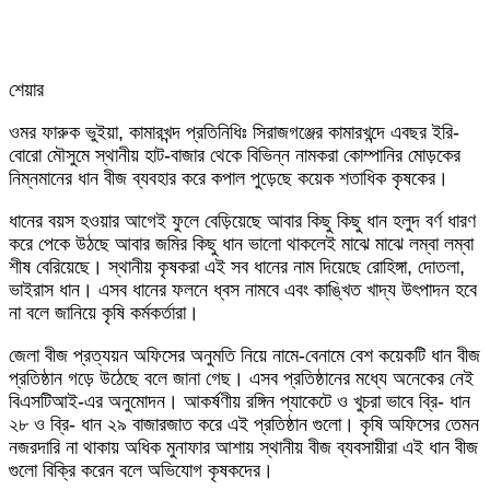
শেয়ার
Facebook
Twitter
LinkedIn
Skype
Messenger
Messenger
WhatsApp
Telegram
Share
প্রিন্ট
ওমর ফারুক ভুইয়া, কামারখন্দ প্রতিনিধিঃ সিরাজগঞ্জের কামারখন্দে এবছর ইরি-
via
বোরো মৌসুমে স্থানীয় হাট-বাজার থেকে বিভিন্ন নামকরা কোম্পানির মোড়কের
Email
নিম্নমানের ধান বীজ ব্যবহার করে কপাল পুড়েছে কয়েক শতাধিক কৃষকের।
ধানের বয়স হওয়ার আগেই ফুলে বেড়িয়েছে আবার কিছু কিছু ধান হলুদ বর্ণ ধারণ
করে পেকে উঠছে আবার জমির কিছু ধান ভালো থাকলেই মাঝে মাঝে লম্বা লম্বা
শীষ বেরিয়েছে। স্থানীয় কৃষকরা এই সব ধানের নাম দিয়েছে রোহিঙ্গা, দোতলা,
ভাইরাস ধান। এসব ধানের ফলনে ধ্বস নামবে এবং কাঙ্খিত খাদ্য উৎপাদন হবে
না বলে জানিয়ে কৃষি কর্মকর্তারা।
জেলা বীজ প্রত্যয়ন অফিসের অনুমতি নিয়ে নামে-বেনামে বেশ কয়েকটি ধান বীজ
প্রতিষ্ঠান গড়ে উঠেছে বলে জানা গেছ। এসব প্রতিষ্ঠানের মধ্যে অনেকের নেই
বিএসটিআই-এর অনুমোদন। আকর্ষণীয় রঙ্গিন প্যাকেটে ও খুচরা ভাবে ব্রি- ধান
২৮ ও ব্রি- ধান ২৯ বাজারজাত করে এই প্রতিষ্ঠান গুলো। কৃষি অফিসের তেমন
নজরদারি না থাকায় অধিক মুনাফার আশায় স্থানীয় বীজ ব্যবসায়ীরা এই ধান বীজ
গুলো বিক্রি করেন বলে অভিযোগ কৃষকদের।