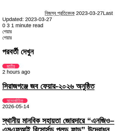
নিজস্ব প্রতিবেদক
2023-03-27
Last
Updated: 2023-03-27
0
3
1 minute read
শেয়ার
Facebook
Twitter
LinkedIn
Skype
Messenger
Messenger
WhatsApp
Telegram
Share
প্রিন্ট
শেয়ার
via
Facebook
Twitter
LinkedIn
Skype
Messenger
Messenger
WhatsApp
Telegram
Share
প্রিন্ট
Email
via
পরবর্তী দেখুন
Email
জাতীয়
2 hours ago
সিরাজগঞ্জে জব ফেয়ার-২০২৬ অনুষ্ঠিত
আন্তর্জাতিক
2026-05-14
স্থানীয় মানবিক সহায়তা জোরদারে “এনজিও–
এমএফআই রিসোর্সড পুলড ফান্ড” উদ্বোধন