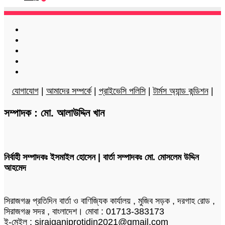
Facebook
Twitter
LinkedIn
YouTube
Instagram
যোগাযোগ
|
আমাদের সম্পর্কে
|
প্রাইভেসি পলিসি
|
টার্মস অ্যান্ড কন্ডিশন
|
সম্পাদক : মো. আলাউদ্দিন খান
নির্বাহী সম্পাদকঃ ইসমাইল হোসেন | বার্তা সম্পাদকঃ মো. মোসলেম উদ্দিন
আহমেদ
সিরাজগঞ্জ প্রতিদিন বার্তা ও বাণিজ্যিক কার্যালয় , মুজিব সড়ক , দরগাহ রোড ,
সিরাজগঞ্জ সদর , বাংলাদেশ। মোবা : 01713-383173
ই-মেইল : sirajganjprotidin2021@gmail.com