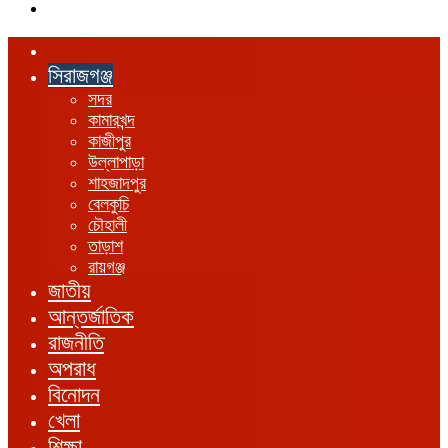
এখানে
খুঁজুন
হোম
সিরাজগঞ্জ
সদর
কামারখন্দ
কাজীপুর
উল্লাপাড়া
শাহজাদপুর
বেলকুচি
চৌহালী
তাড়াশ
রায়গঞ্জ
জাতীয়
আন্তর্জাতিক
রাজনীতি
অপরাধ
বিনোদন
খেলা
শিক্ষা