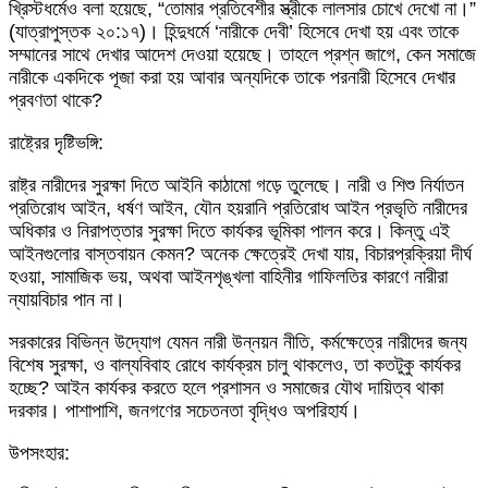
খ্রিস্টধর্মেও বলা হয়েছে, “তোমার প্রতিবেশীর স্ত্রীকে লালসার চোখে দেখো না।”
(যাত্রাপুস্তক ২০:১৭)। হিন্দুধর্মে ‘নারীকে দেবী’ হিসেবে দেখা হয় এবং তাকে
সম্মানের সাথে দেখার আদেশ দেওয়া হয়েছে। তাহলে প্রশ্ন জাগে, কেন সমাজে
নারীকে একদিকে পূজা করা হয় আবার অন্যদিকে তাকে পরনারী হিসেবে দেখার
প্রবণতা থাকে?
রাষ্ট্রের দৃষ্টিভঙ্গি:
রাষ্ট্র নারীদের সুরক্ষা দিতে আইনি কাঠামো গড়ে তুলেছে। নারী ও শিশু নির্যাতন
প্রতিরোধ আইন, ধর্ষণ আইন, যৌন হয়রানি প্রতিরোধ আইন প্রভৃতি নারীদের
অধিকার ও নিরাপত্তার সুরক্ষা দিতে কার্যকর ভূমিকা পালন করে। কিন্তু এই
আইনগুলোর বাস্তবায়ন কেমন? অনেক ক্ষেত্রেই দেখা যায়, বিচারপ্রক্রিয়া দীর্ঘ
হওয়া, সামাজিক ভয়, অথবা আইনশৃঙ্খলা বাহিনীর গাফিলতির কারণে নারীরা
ন্যায়বিচার পান না।
সরকারের বিভিন্ন উদ্যোগ যেমন নারী উন্নয়ন নীতি, কর্মক্ষেত্রে নারীদের জন্য
বিশেষ সুরক্ষা, ও বাল্যবিবাহ রোধে কার্যক্রম চালু থাকলেও, তা কতটুকু কার্যকর
হচ্ছে? আইন কার্যকর করতে হলে প্রশাসন ও সমাজের যৌথ দায়িত্ব থাকা
দরকার। পাশাপাশি, জনগণের সচেতনতা বৃদ্ধিও অপরিহার্য।
উপসংহার: