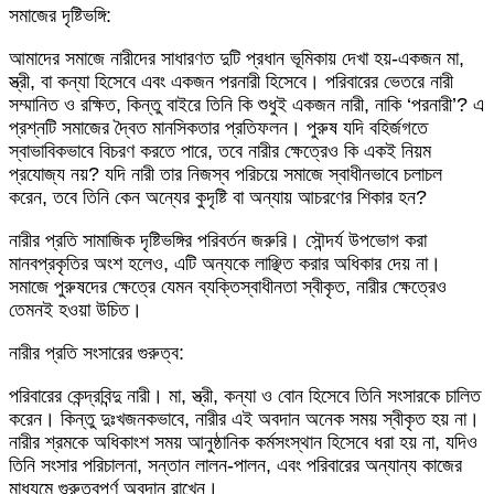
সমাজের দৃষ্টিভঙ্গি:
আমাদের সমাজে নারীদের সাধারণত দুটি প্রধান ভূমিকায় দেখা হয়-একজন মা,
স্ত্রী, বা কন্যা হিসেবে এবং একজন পরনারী হিসেবে। পরিবারের ভেতরে নারী
সম্মানিত ও রক্ষিত, কিন্তু বাইরে তিনি কি শুধুই একজন নারী, নাকি ‘পরনারী’? এ
প্রশ্নটি সমাজের দ্বৈত মানসিকতার প্রতিফলন। পুরুষ যদি বহির্জগতে
স্বাভাবিকভাবে বিচরণ করতে পারে, তবে নারীর ক্ষেত্রেও কি একই নিয়ম
প্রযোজ্য নয়? যদি নারী তার নিজস্ব পরিচয়ে সমাজে স্বাধীনভাবে চলাচল
করেন, তবে তিনি কেন অন্যের কুদৃষ্টি বা অন্যায় আচরণের শিকার হন?
নারীর প্রতি সামাজিক দৃষ্টিভঙ্গির পরিবর্তন জরুরি। সৌন্দর্য উপভোগ করা
মানবপ্রকৃতির অংশ হলেও, এটি অন্যকে লাঞ্ছিত করার অধিকার দেয় না।
সমাজে পুরুষদের ক্ষেত্রে যেমন ব্যক্তিস্বাধীনতা স্বীকৃত, নারীর ক্ষেত্রেও
তেমনই হওয়া উচিত।
নারীর প্রতি সংসারের গুরুত্ব:
পরিবারের কেন্দ্রবিন্দু নারী। মা, স্ত্রী, কন্যা ও বোন হিসেবে তিনি সংসারকে চালিত
করেন। কিন্তু দুঃখজনকভাবে, নারীর এই অবদান অনেক সময় স্বীকৃত হয় না।
নারীর শ্রমকে অধিকাংশ সময় আনুষ্ঠানিক কর্মসংস্থান হিসেবে ধরা হয় না, যদিও
তিনি সংসার পরিচালনা, সন্তান লালন-পালন, এবং পরিবারের অন্যান্য কাজের
মাধ্যমে গুরুত্বপূর্ণ অবদান রাখেন।