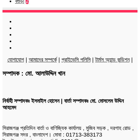
বগুড়া
2
Facebook
Twitter
LinkedIn
YouTube
Instagram
যোগাযোগ
|
আমাদের সম্পর্কে
|
প্রাইভেসি পলিসি
|
টার্মস অ্যান্ড কন্ডিশন
|
সম্পাদক : মো. আলাউদ্দিন খান
নির্বাহী সম্পাদকঃ ইসমাইল হোসেন | বার্তা সম্পাদকঃ মো. মোসলেম উদ্দিন
আহমেদ
সিরাজগঞ্জ প্রতিদিন বার্তা ও বাণিজ্যিক কার্যালয় , মুজিব সড়ক , দরগাহ রোড ,
সিরাজগঞ্জ সদর , বাংলাদেশ। মোবা : 01713-383173