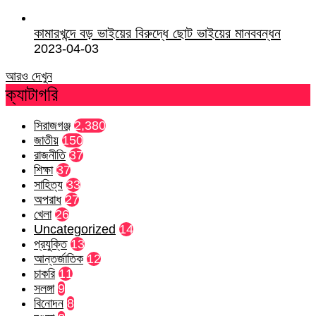
কামারখন্দে বড় ভাইয়ের বিরুদ্ধে ছোট ভাইয়ের মানববন্ধন
2023-04-03
আরও দেখুন
ক্যাটাগরি
সিরাজগঞ্জ
2,380
জাতীয়
150
রাজনীতি
37
শিক্ষা
37
সাহিত্য
33
অপরাধ
27
খেলা
26
Uncategorized
14
প্রযুক্তি
13
আন্তর্জাতিক
12
চাকরি
11
সলঙ্গা
9
বিনোদন
8