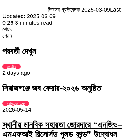
নিজস্ব প্রতিবেদক
2025-03-09
Last
Updated: 2025-03-09
0
26
3 minutes read
শেয়ার
Facebook
Twitter
LinkedIn
Skype
Messenger
Messenger
WhatsApp
Telegram
Share
প্রিন্ট
শেয়ার
via
Facebook
Twitter
LinkedIn
Skype
Messenger
Messenger
WhatsApp
Telegram
Share
প্রিন্ট
Email
via
পরবর্তী দেখুন
Email
জাতীয়
2 days ago
সিরাজগঞ্জে জব ফেয়ার-২০২৬ অনুষ্ঠিত
আন্তর্জাতিক
2026-05-14
স্থানীয় মানবিক সহায়তা জোরদারে “এনজিও–
এমএফআই রিসোর্সড পুলড ফান্ড” উদ্বোধন