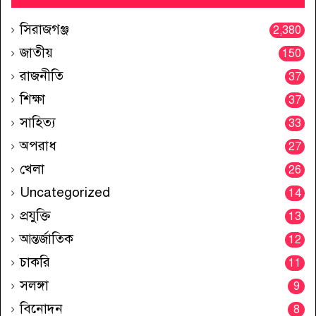
সিরাজগঞ্জ
2,380
জাতীয়
150
রাজনীতি
37
শিক্ষা
37
সাহিত্য
33
অপরাধ
27
খেলা
26
Uncategorized
14
প্রযুক্তি
13
আন্তর্জাতিক
12
চাকরি
11
সলঙ্গা
9
বিনোদন
8