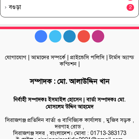
বগুড়া
2
Facebook
Twitter
LinkedIn
YouTube
Instagram
যোগাযোগ
|
আমাদের সম্পর্কে
|
প্রাইভেসি পলিসি
|
টার্মস অ্যান্ড
কন্ডিশন
|
সম্পাদক : মো. আলাউদ্দিন খান
নির্বাহী সম্পাদকঃ ইসমাইল হোসেন | বার্তা সম্পাদকঃ মো.
মোসলেম উদ্দিন আহমেদ
সিরাজগঞ্জ প্রতিদিন বার্তা ও বাণিজ্যিক কার্যালয় , মুজিব সড়ক ,
দরগাহ রোড ,
সিরাজগঞ্জ সদর , বাংলাদেশ। মোবা : 01713-383173