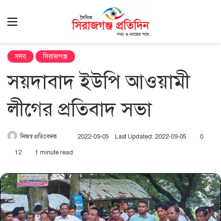
Menu
এখ
খুঁ
সদর
সিরাজগঞ্জ
সয়দাবাদ ইউপি আওয়ামী
লীগের প্রতিবাদ সভা
Send
নিজস্ব প্রতিবেদক
2022-09-05
Last Updated: 2022-09-05
0
an
12
1 minute read
email