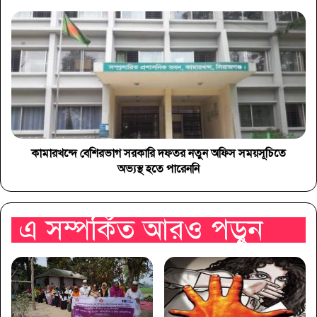
কামারখন্দে বেশিরভাগ সরকারি দফতর নতুন অফিস সময়সূচিতে
অভ্যস্থ হতে পারেননি
এ সম্পর্কিত আরও পড়ুন