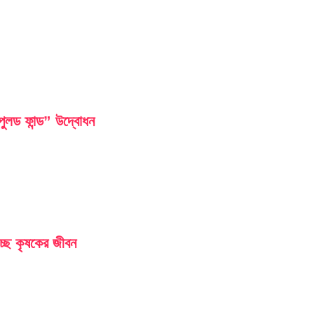
লড ফান্ড” উদ্বোধন
চ্ছে কৃষকের জীবন