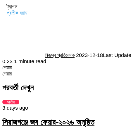
ট্যাগস
প্রতীক বরাদ্দ
Send
an
email
নিজস্ব প্রতিবেদক
2023-12-18
Last Update
0
23
1 minute read
শেয়ার
Facebook
Twitter
LinkedIn
Skype
Messenger
Messenger
WhatsApp
Telegram
Share
প্রিন্ট
শেয়ার
via
Facebook
Twitter
LinkedIn
Skype
Messenger
Messenger
WhatsApp
Telegram
Share
প্রিন্ট
Email
via
পরবর্তী দেখুন
Email
জাতীয়
3 days ago
সিরাজগঞ্জে জব ফেয়ার-২০২৬ অনুষ্ঠিত