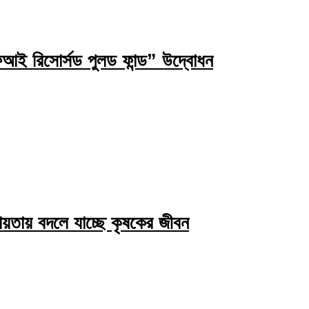
ই রিসোর্সড পুলড ফান্ড” উদ্বোধন
য়তায় বদলে যাচ্ছে কৃষকের জীবন