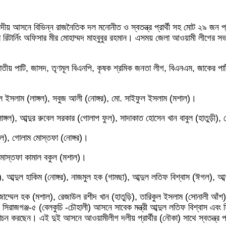
সদীয় আসনে বিভিন্ন রাজনৈতিক দল মনোনীত ও স্বতন্ত্র প্রার্থী সহ মোট ২৯ জন প্র
জেলা রিটার্নিং অফিসার মীর মোহাম্মদ মাহবুবুর রহমান। এসময় জেলা আওয়ামী লীগ
, জাতীয় পাটি, জাসদ, তৃণমূল বিএনপি, কৃষক শ্রমিক জনতা লীগ, বিএনএম, জাকের পাটি, 
ুল ইসলাম (লাঙ্গল), সবুজ আলী (নোঙ্গর), মো. সাইফুল ইসলাম (মশাল)।
ঙ্গল), আব্দুর রুবেল সরকার (গোলাপ ফুল), সাদাকাত হোসেন খান বাবুল (হাতুড়ী)
্গল), গোলাম মোস্তফা (নোঙ্গর)।
), মোস্তফা কামাল বকুল (মশাল)।
), আব্দুল হাকিম (নোঙ্গর), নাজমুল হক (গামছা), আব্দুল লতিফ বিশ্বাস (ঈগল), আব্
জাম্মেল হক (মশাল), রেজাউল রশীদ খান (হাতুড়ি), তারিকুল ইসলাম (সোনালী আঁশ),
িরাজগঞ্জ-৫ (বেলকুচি -চৌহালী) আসনে সাবেক মন্ত্রী আব্দুল লতিফ বিশ্বাস এবং
র্বাচন করছেন। এই দুই আসনে আওয়ামীলীগ দলীয় প্রার্থীর (নৌকা) সাথে স্বতন্ত্র প্