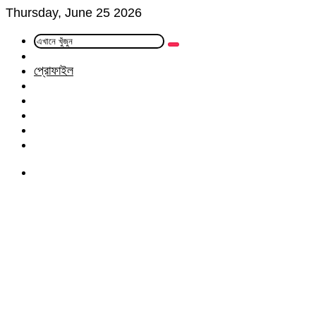
Thursday, June 25 2026
এখানে
Random
খুঁজুন
Article
প্রোফাইল
Facebook
Twitter
LinkedIn
YouTube
Instagram
Menu