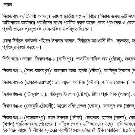
শেয়ার
Facebook
Twitter
LinkedIn
Skype
Messenger
Messenger
WhatsApp
Telegram
Share
প্রিন্ট
সিরাজগঞ্জ প্রতিনিধিঃ আসন্ন দ্বাদশ জাতীয় সংসদ নির্বাচনে সিরাজগঞ্জের ৬টি সং
via
অফিসারের কার্যালয়ে প্রার্থীদের মধ্যে প্রতীক বরাদ্দ করেন জেলা প্রশাসক ও 
Email
প্রার্থী তাদের প্রস্তাবক ও সমর্থকরা উপস্থিত ছিলেন।
জেলা নির্বাচন কর্মকর্তা শহিদুল ইসলাম জানান, নির্বাচনে আওয়ামী লীগ, স্বতন্ত্র
প্রতিদ্বন্দ্বিতা করছেন।
তিনি আরও জানান, সিরাজগঞ্জ-১ (কাজিপুর): তানভীর শাকিল জয় (নৌকা), জহুর
সিরাজগঞ্জ-২ (সদর-কামারখন্দ): জান্নাত আরা হেনরী (নৌকা), আমিনুল ইসলাম (লা
সিরাজগঞ্জ-৩ (তাড়াশ-রায়গঞ্জ): ডা. আব্দুল আজিজ (নৌকা), জাকির হোসেন (লাঙ
সিরাজগঞ্জ-৪ ( উল্লাপাড়া): শফিকুল ইসলাম (নৌকা), হিল্টন প্রামাণিক (লাঙ্গল
সিরাজগঞ্জ-৫ (বেলকুচি-চৌহালী): আব্দুল মমিন মন্ডল (নৌকা), ফজলুল হক (লাঙ্গল
সিরাজগঞ্জ-৬ (শাহজাদপুর): চয়ন ইসলাম (নৌকা), মোক্তার হোসেন (লাঙ্গল), মো
(ঈগল) প্রতিক বরাদ্দ পেয়েছেন। এদিকে জেলার ৬টি আসনের মধ্যে দুটি আসনে স
হক মিরু আওয়ামী লীগের স্বতন্ত্র প্রার্থী হিসেবে দু’জনেই ঈগল প্রতিক নিয়ে নি