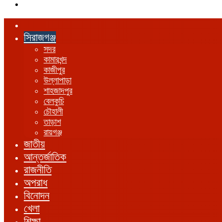
এখানে
খুঁজুন
হোম
সিরাজগঞ্জ
সদর
কামারখন্দ
কাজীপুর
উল্লাপাড়া
শাহজাদপুর
বেলকুচি
চৌহালী
তাড়াশ
রায়গঞ্জ
জাতীয়
আন্তর্জাতিক
রাজনীতি
অপরাধ
বিনোদন
খেলা
শিক্ষা