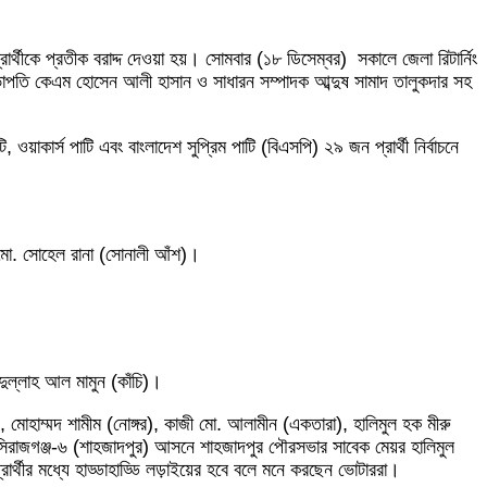
ার্থীকে প্রতীক বরাদ্দ দেওয়া হয়। সোমবার (১৮ ডিসেম্বর) সকালে জেলা রিটার্নিং
ের সভাপতি কেএম হোসেন আলী হাসান ও সাধারন সম্পাদক আব্দুষ সামাদ তালুকদার সহ
ওয়াকার্স পাটি এবং বাংলাদেশ সুপ্রিম পাটি (বিএসপি) ২৯ জন প্রার্থী নির্বাচনে
, মো. সোহেল রানা (সোনালী আঁশ)।
দুল্লাহ আল মামুন (কাঁচি)।
 মোহাম্মদ শামীম (নোঙ্গর), কাজী মো. আলামীন (একতারা), হালিমুল হক মীরু
 সিরাজগঞ্জ-৬ (শাহজাদপুর) আসনে শাহজাদপুর পৌরসভার সাবেক মেয়র হালিমুল
রার্থীর মধ্যে হাড্ডাহাড্ডি লড়াইয়ের হবে বলে মনে করছেন ভোটাররা।