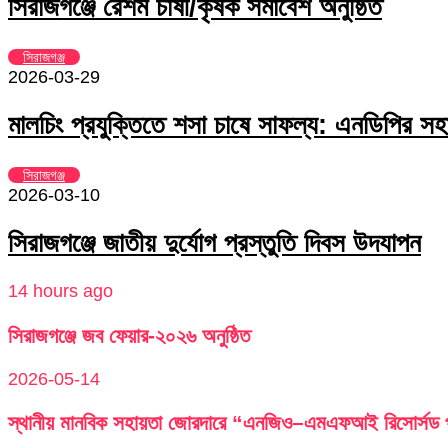
সিরাজগঞ্জে রেশম চাষী/কৃষক সমাবেশ অনুষ্ঠিত
সিরাজগঞ্জ
2026-03-29
মালচিং প্রযুক্তিতে শসা চাষে সাফল্য: এনডিপির সহা
সিরাজগঞ্জ
2026-03-10
সিরাজগঞ্জে জাতীয় দুর্যোগ প্রস্তুতি দিবস উদযাপন
14 hours ago
সিরাজগঞ্জে জব ফেয়ার-২০২৬ অনুষ্ঠিত
2026-05-14
স্থানীয় মানবিক সহায়তা জোরদারে “এনজিও–এমএফআই রিসোর্সড পু