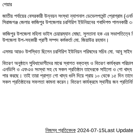
শেয়ার
Facebook
Twitter
LinkedIn
Skype
Messenger
Messenger
WhatsApp
Telegram
Share
প্রিন্ট
জাতীয় পর্যায়ের বেসরকারী উন্নয়ন সংস্থা ন্যাশনাল ডেভেলপমেন্ট প্রোগ্রাম
via
সিরাজগঞ্জ জেলার কাজিপুর উপজেলার চরগিরিশ ইউনিয়নের গবাদিপশু পালনকারী 
Email
কাজিপুর উপজেলা মহিলা ভাইস চেয়ারম্যান মোছা. সুলতানা হক এর সভাপতিত্বে 
উপজেলা উপ-সহকারী প্রাণী সম্পদ কর্মকর্তা মো. জিয়াউর রহমান।
এসময় আরও উপস্থিত ছিলেন চরগিরিশ ইউনিয়ন পরিষদের সচিব মো. আবু সাইদ 
বিতরণ অনুষ্ঠানে সুবিধাভোগীদের মাঝে স্বাগত বক্তব্য ও বিতরণ কার্যক্রম পরিচ
এনডিপি ও এফএও সংস্থা সহ যে সকল প্রতিষ্ঠান তাদেরকে সাইলো ও গো খাদ্য দ
পার করছে। তাই তারা প্রাপ্ত গো খাদ্য গুলি দিয়ে প্রায় ১০ থেকে ১৫ দিন তাদ
সকল প্রতিষ্ঠানের সফলতা কামনা করেন। বিতরণ কার্যক্রমে স্থানীয় জন প্রতিন
Send
an
email
নিজস্ব প্রতিবেদক
2024-07-15
Last Update