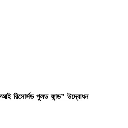
ই রিসোর্সড পুলড ফান্ড” উদ্বোধন