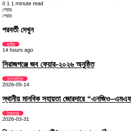
0
1
1 minute read
শেয়ার
Facebook
Twitter
LinkedIn
Skype
Messenger
Messenger
WhatsApp
Telegram
Share
প্রিন্ট
শেয়ার
via
Facebook
Twitter
LinkedIn
Skype
Messenger
Messenger
WhatsApp
Telegram
Share
প্রিন্ট
Email
via
পরবর্তী দেখুন
Email
জাতীয়
14 hours ago
সিরাজগঞ্জে জব ফেয়ার-২০২৬ অনুষ্ঠিত
আন্তর্জাতিক
2026-05-14
স্থানীয় মানবিক সহায়তা জোরদারে “এনজিও–এমএফআ
সিরাজগঞ্জ
2026-03-31