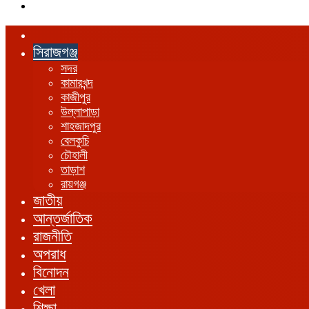
এখানে
খুঁজুন
হোম
সিরাজগঞ্জ
সদর
কামারখন্দ
কাজীপুর
উল্লাপাড়া
শাহজাদপুর
বেলকুচি
চৌহালী
তাড়াশ
রায়গঞ্জ
জাতীয়
আন্তর্জাতিক
রাজনীতি
অপরাধ
বিনোদন
খেলা
শিক্ষা