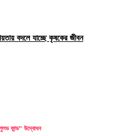
য়তায় বদলে যাচ্ছে কৃষকের জীবন
লড ফান্ড” উদ্বোধন