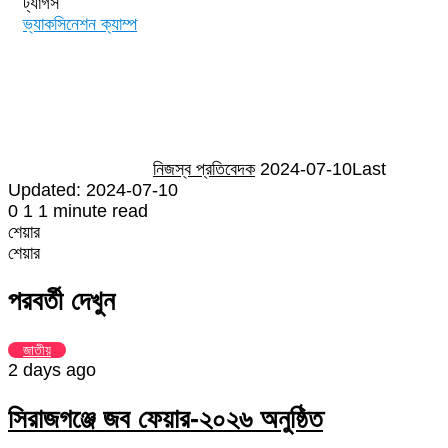
ট্যাগস
ভ্যাকসিনেশন ক্যাম্প
Send
an
email
নিজস্ব প্রতিবেদক
2024-07-10
Last
Updated: 2024-07-10
0
1
1 minute read
শেয়ার
Facebook
Twitter
LinkedIn
Skype
Messenger
Messenger
WhatsApp
Telegram
Share
প্রিন্ট
শেয়ার
via
Facebook
Twitter
LinkedIn
Skype
Messenger
Messenger
WhatsApp
Telegram
Share
প্রিন্ট
Email
via
পরবর্তী দেখুন
Email
জাতীয়
2 days ago
সিরাজগঞ্জে জব ফেয়ার-২০২৬ অনুষ্ঠিত