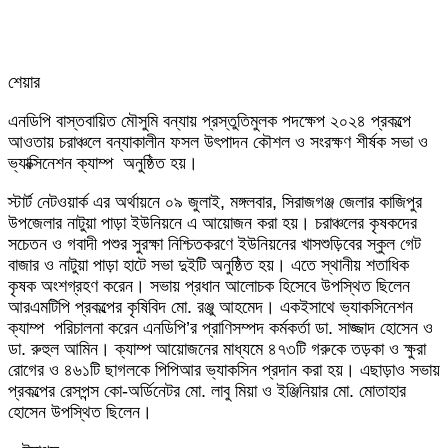
শেয়ার
Facebook
Twitter
LinkedIn
Skype
Messenger
Messenger
WhatsApp
Telegram
Share
প্রিন্ট
এনডিপি বাস্তবায়িত মৌসুমি বন্যায় প্রস্তুতিমুলক পদক্ষেপ ২০২৪ প্রকল্পে
via
আওতায় চরাঞ্চলে বন্যাকালীন ফসল উৎপাদন কৌশল ও সংরক্ষণ শীর্ষক সভা ও
Email
ভ্যাক্সিনেশন ক্যাম্প অনুষ্ঠিত হয়।
স্টার্ট নেটওয়ার্ক এর অর্থায়নে ০৯ জুলাই, মঙ্গলবার, সিরাজগঞ্জ জেলার কাজিপুর
উপজেলার নাটুয়া পাড়া ইউনিয়নে এ আয়োজন করা হয়। চরাঞ্চলের কৃষকদের
সচেতন ও গবাদী পশুর সুরক্ষা নিশ্চিতকরণে ইউনিয়নের খাসশুড়িবের স্কুল গেট
বাজার ও নাটুয়া পাড়া হাটে সভা দুইটি অনুষ্ঠিত হয়। এতে স্থানীয় শতাধিক
কৃষক অংশগ্রহণ করেন। সভায় প্রধান আলোচক হিসেবে উপস্থিত ছিলেন
আরএমটিপি প্রকল্পের কৃষিবিদ মো. রঞ্জু আহমেদ। একইসাথে ভ্যাকসিনেশন
ক্যাম্প পরিচালনা করেন এনডিপি’র প্রাণিসম্পদ কর্মকর্তা ডা. সাজ্জাদ হোসেন ও
ডা. রুহুল আমিন। ক্যাম্প আয়োজনের মাধ্যমে ৪৭৩টি গরুকে তড়কা ও ক্ষুরা
রোগের ও ৪৬১টি ছাগলকে পিপিআর ভ্যাকসিন প্রদান করা হয়। এছাড়াও সভায়
প্রকল্পের রেসপন্স কো-অর্ডিনেটর মো. লাবু মিয়া ও ইঞ্জিনিয়ার মো. মোতাহার
হোসেন উপস্থিত ছিলেন।