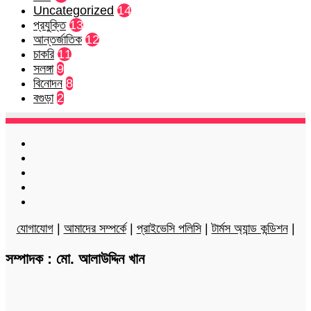
Uncategorized
14
প্রযুক্তি
13
আন্তর্জাতিক
12
চাকরি
11
সলঙ্গা
9
বিনোদন
8
বগুড়া
2
Facebook
Twitter
LinkedIn
YouTube
Instagram
যোগাযোগ
|
আমাদের সম্পর্কে
|
প্রাইভেসি পলিসি
|
টার্মস অ্যান্ড কন্ডিশন
|
সম্পাদক : মো. আলাউদ্দিন খান