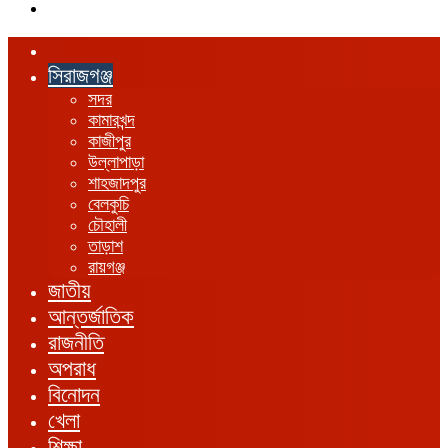
এখানে
খুঁজুন
হোম
সিরাজগঞ্জ
সদর
কামারখন্দ
কাজীপুর
উল্লাপাড়া
শাহজাদপুর
বেলকুচি
চৌহালী
তাড়াশ
রায়গঞ্জ
জাতীয়
আন্তর্জাতিক
রাজনীতি
অপরাধ
বিনোদন
খেলা
শিক্ষা