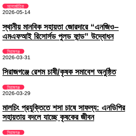
আন্তর্জাতিক
2026-05-14
স্থানীয় মানবিক সহায়তা জোরদারে “এনজিও–
এমএফআই রিসোর্সড পুলড ফান্ড” উদ্বোধন
সিরাজগঞ্জ
2026-03-31
সিরাজগঞ্জে রেশম চাষী/কৃষক সমাবেশ অনুষ্ঠিত
সিরাজগঞ্জ
2026-03-29
মালচিং প্রযুক্তিতে শসা চাষে সাফল্য: এনডিপির
সহায়তায় বদলে যাচ্ছে কৃষকের জীবন
সিরাজগঞ্জ